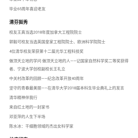
毕业65周年喜迎老友
清芬挺秀
校友王真当选2018年度加拿大工程院院士
郭毅可校友当选英国皇家工程院院士、欧洲科学院院士
4位清华校友荣获第十二届光华工程科技奖
做顶天立地的学问 做顶天立地的人——记国家自然科学奖二等奖获得
者、宁波大学创校副校长王礼立
中关村改革的回顾——纪念改革开放40周年
坚守的青春最美丽——在清华大学2018届本科生毕业典礼上的发言
清华精神伴我行
来自红土地的一封家书
邓亚萍的人生下半场
陈水冰：干细胞领域的杰出女科学家