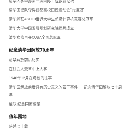
清华大学举办第一届国际工程教育论坛
清华田径队夺得首都高校田径运动会“九连冠”
清华蝉联ASC18世界大学生超级计算机竞赛总冠军
清华大学中国发展规划研究院揭牌成立
清华女篮再夺CUBA全国总冠军
纪念清华园解放70周年
清华解放前后纪实
在社会大变革中上大学
1948年12月在母校的往事
清华园解放前后具有历史意义的若干事件——纪念清华园解放七十周
年
楹联·纪念同窗相聚
值年园地
跨越七十载