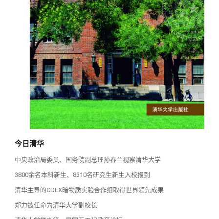
校友讲坛
实用信息
总会章程
校友视界
理事会名单
制度法规
联系我们
今日清华
中央政治局委员、国务院副总理孙春兰视察清华大学
3800余名本科新生、8310名研究生新生入校报到
清华主导的CDEX暗物质实验合作组取得世界领先成果
郑力被任命为清华大学副校长