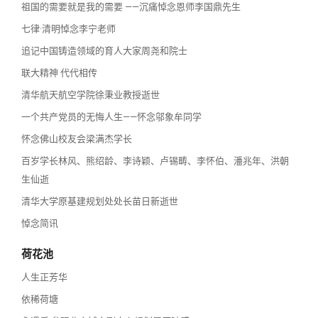
祖国的需要就是我的需要 ——沉痛悼念恩师李国鼎先生
七律·清明悼念李宁老师
追记中国铸造领域的育人大家周尧和院士
联大精神 代代相传
清华航天航空学院徐秉业教授逝世
一个共产党员的无悔人生——怀念邬象牟同学
怀念佛山校友会梁满杰学长
百岁学长林风、熊绍龄、李诗颖、卢锡畴、李怀伯、潘兆年、洪朝
生仙逝
清华大学原基建规划处处长苗日新逝世
悼念简讯
荷花池
人生正芳华
依稀荷塘