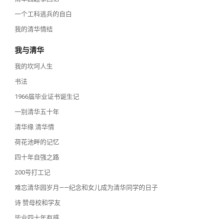
一个工科逃兵的自白
我的清华情结
我与清华
我的坎坷人生
书法
1966届毕业证书诞生记
一别清华五十年
清华缘 清华情
荷花池畔的记忆
四十年自强之路
200号打工记
难忘清华园岁月——纪念和女儿成为清华同学的日子
诗 赞母校和学友
毕业四十年有感