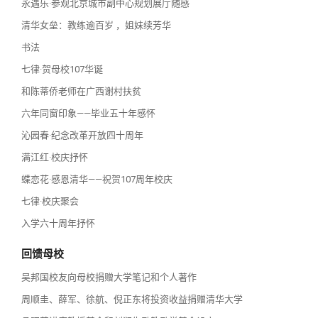
永遇乐·参观北京城市副中心规划展厅随感
清华女垒：教练逾百岁 ，姐妹续芳华
书法
七律·贺母校107华诞
和陈蒂侨老师在广西谢村扶贫
六年同窗印象——毕业五十年感怀
沁园春·纪念改革开放四十周年
满江红·校庆抒怀
蝶恋花·感恩清华——祝贺107周年校庆
七律·校庆聚会
入学六十周年抒怀
回馈母校
吴邦国校友向母校捐赠大学笔记和个人著作
周顺圭、薛军、徐航、倪正东将投资收益捐赠清华大学