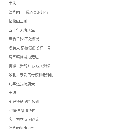
书法
清华园——我心灵的归宿
忆校园三则
五十年无悔人生
肩负千钧 不敢懈怠
虞美人·记核潜艇长征一号
清华精神威力无边
排律（新韵）·戊戌大聚会
敬礼，亲爱的母校和老师们
清华送我搞航天
书法
牢记使命 践行校训
七律·再聚清华园
实干为本 无问西东
清华园趣事回忆