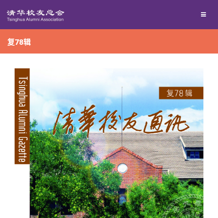
兴趣群体
捐赠方法
我要订阅
复78辑
西南联大校友会
义工计划
新媒体平台
百年清华
校友服务
清华人物
校友总会
清华故事
终身学习
关闭
青春风采
信息化服务
总会简介
校友文苑
三创大赛
会长致辞