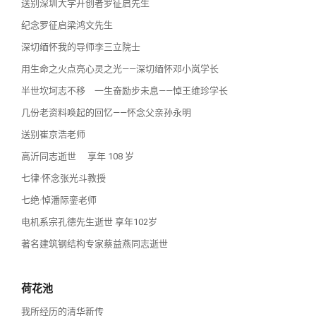
送别深圳大学开创者罗征启先生
纪念罗征启梁鸿文先生
深切缅怀我的导师李三立院士
用生命之火点亮心灵之光——深切缅怀邓小岚学长
半世坎坷志不移 一生奋励步未息——悼王维珍学长
几份老资料唤起的回忆——怀念父亲孙永明
送别崔京浩老师
高沂同志逝世 享年 108 岁
七律·怀念张光斗教授
七绝·悼潘际銮老师
电机系宗孔德先生逝世 享年102岁
著名建筑钢结构专家蔡益燕同志逝世
荷花池
我所经历的清华新传