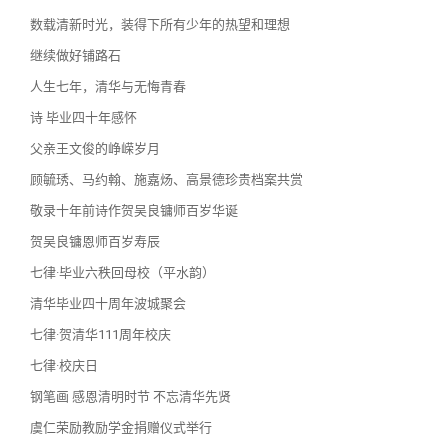
数载清新时光，装得下所有少年的热望和理想
继续做好铺路石
人生七年，清华与无悔青春
诗 毕业四十年感怀
父亲王文俊的峥嵘岁月
顾毓琇、马约翰、施嘉炀、高景德珍贵档案共赏
敬录十年前诗作贺吴良镛师百岁华诞
贺吴良镛恩师百岁寿辰
七律·毕业六秩回母校（平水韵）
清华毕业四十周年波城聚会
七律·贺清华111周年校庆
七律·校庆日
钢笔画 感恩清明时节 不忘清华先贤
虞仁荣励教励学金捐赠仪式举行