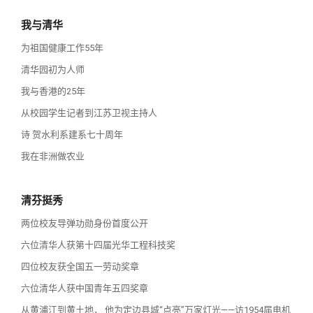
我与清华
为祖国健康工作55年
清华园初为人师
我与香港的25年
从校园学生记者到江苏卫视主持人
诗 贺水利系建系七十周年
我在非洲做农业
清芬挺秀
两位校友导弹功勋身份首度公开
六位清华人获第十四届光华工程科技奖
四位校友获全国五一劳动奖章
六位清华人获中国青年五四奖章
从黄浦江到黄土地， 他为定边县城“点亮”万家灯光——访1954届电机