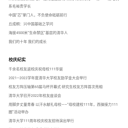
系毛裕贵学长
中国“芯”掌门人，不负使命砥砺前行
丘成桐：兴中国基础之学问
海拔4500米“生命禁区”基层的清华人
我们的十年 我们的成长
校庆纪实
千余名校友返校庆祝母校111华诞
2021—2022学年度清华大学校友励学金大会举行
校友方阵压轴第65届马杯开幕式 研究生校友方阵首次亮相
清华大学召开2022年校友座谈会
用脚步丈量青春 以汗水献礼母校——“母校建校111年，西操接力111
圈”活动举办
清华大学111周年校庆校友招待演出举行