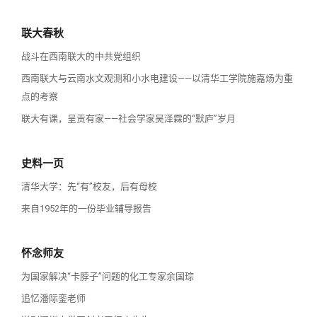
联大春秋
战斗在西南联大的中共党组织
西南联大与云南水文观测和小水电建设——以清华工学院施嘉炀为重
点的考察
联大有课，呈贡有家——社会学家吴泽霖的“默庐”岁月
史料一页
清华大学：先“有”校友，后有母校
来自1952年的一份毕业辅导报告
怀念师友
为国家解决“卡脖子”问题的化工专家余国琮
追忆潘际銮老师