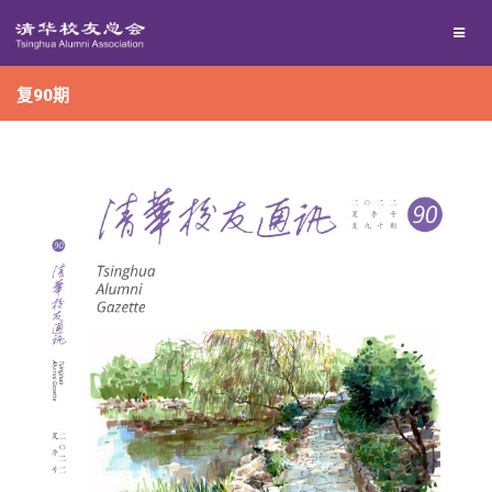
兴趣群体
捐赠方法
我要订阅
复90期
西南联大校友会
义工计划
新媒体平台
百年清华
校友服务
清华人物
校友总会
清华故事
终身学习
关闭
青春风采
信息化服务
总会简介
校友文苑
三创大赛
会长致辞