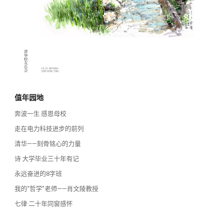
校友讲坛
实用信息
总会章程
校友视界
理事会名单
制度法规
联系我们
值年园地
奔波一生 感恩母校
走在电力科技进步的前列
清华——刻骨铭心的力量
诗 大学毕业三十年有记
永远奋进的8字班
我的“哲学”老师——肖文陵教授
七律·二十年同窗感怀