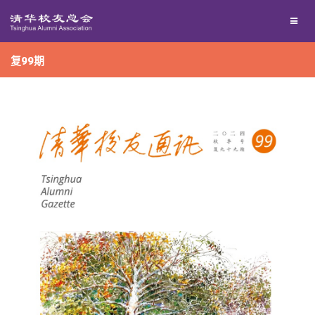
兴趣群体
捐赠方法
我要订阅
复99期
西南联大校友会
义工计划
新媒体平台
百年清华
校友服务
清华人物
校友总会
清华故事
终身学习
关闭
青春风采
信息化服务
总会简介
校友文苑
三创大赛
会长致辞