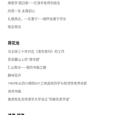
继绝学 图日新——忆清华老师刘桂生
向党一生 永葆初心
扎根西北，一生惠宁——缅怀张惠宁学长
悼念简讯
荷花池
马玉铭三十年代在《清华周刊》的工作
觅岳麓山上的“清华园”
仁山智水——我的书画之路
静待花开
1965年从四川绵阳651工地返校同学与校领导老师合影
诗词书画
谢虎校友支持清华大学设立“邓稼先奖学金”