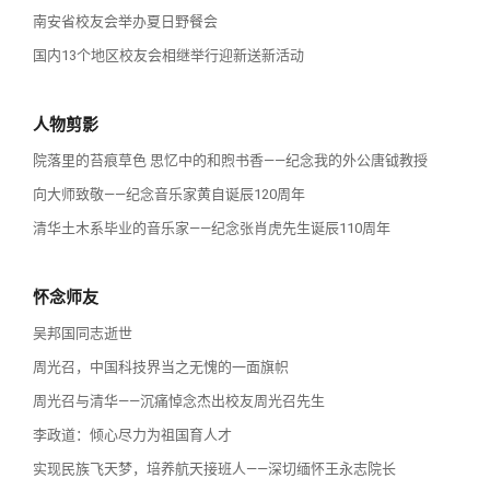
南安省校友会举办夏日野餐会
国内13个地区校友会相继举行迎新送新活动
人物剪影
院落里的苔痕草色 思忆中的和煦书香——纪念我的外公唐钺教授
向大师致敬——纪念音乐家黄自诞辰120周年
清华土木系毕业的音乐家——纪念张肖虎先生诞辰110周年
怀念师友
吴邦国同志逝世
周光召，中国科技界当之无愧的一面旗帜
周光召与清华——沉痛悼念杰出校友周光召先生
李政道：倾心尽力为祖国育人才
实现民族飞天梦，培养航天接班人——深切缅怀王永志院长