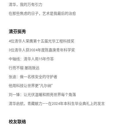
清华，我的万有引力
在那些焦虑的日子，艺术是我最后的治愈
清芬挺秀
4位清华人荣膺第十五届光华工程科技奖
3位清华人获2024年度陈嘉庚青年科学奖
中轴线：清华人用15年作答
行而不辍 屡践致远
张迪：做一名核安全的守护者
他用科技让世界更“凡尔纳”
刘一锋：让光伏温暖和照亮世界每个角落
清华启航，青藏献力——在2024年本科生毕业典礼上的发言
校友联络