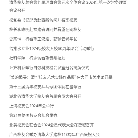
清华校友总会第九届理事会第五次全体会议 2024年第一次常务理事
会议召开
校党委书记邱勇赴西藏访问并看望校友
校长李路明赴福建省访问并看望在闽校友
史宗恺一行看望王汉斌、彭珮云老学长
给排水专业1974级校友入校50周年聚会活动举行
社科学院一行走访看望贵州校友
计算机系举行自强科技楼会议室冠名揭牌仪式
“美的追寻：清华校友艺术实践作品展”在大同市美术馆开幕
第十三届清华校友乒乓球团体赛在邕举行
湖北省清华大学校友会首届会员大会召开
上海校友会2024年会举行
第21届德国校友会年会举办
北美校友会联合会2024会员代表大会在费城召开
广西校友会举办清华大学建校113周年广西庆祝大会