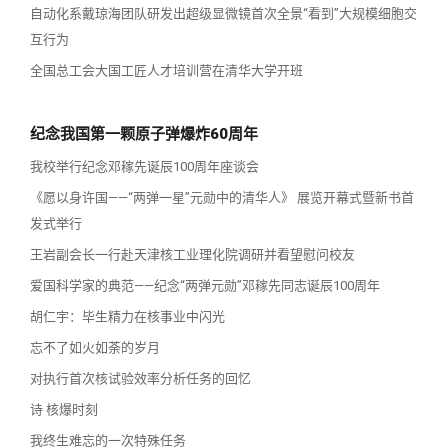
自动化系戴琼海团队研发出超级显微镜首次全景“看到”大规模细胞交
互行为
全国总工会大国工匠人才培训营在清华大学开班
纪念我国第一颗原子弹爆炸60周年
我校举行纪念邓稼先诞辰100周年座谈会
《愿以身许国——“两弹一星”元勋中的清华人》 展览开幕式暨新书首
发式举行
王岩副会长一行赴天津核工业理化院调研并看望慰问校友
爱国科学家的典范——纪念“两弹元勋”邓稼先同志诞辰100周年
胡仁宇：毕生精力在核事业中闪光
忘不了如火如荼的岁月
对执行首次核试验效率分析任务的回忆
诗 核爆时刻
我终生难忘的一次特殊任务