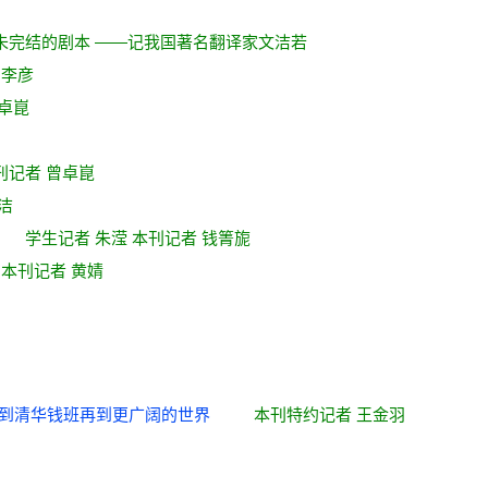
未完结的剧本 ——记我国著名翻译家文洁若
 李彦
卓崑
刊记者 曾卓崑
洁
智能
学生记者 朱滢 本刊记者 钱箐旎
 本刊记者 黄婧
附中到清华钱班再到更广阔的世界
本刊特约记者 王金羽