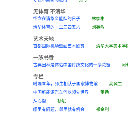
无体育 不清华
怀念在清华全能队的日子
林家彬
清华体育的一二三四五六
刘英敏
艺术天地
首都国际机场壁画艺术欣赏
清华大学美术学
一脉书香
古典园林是体验中国传统文化的一扇花窗
阿
专栏
时隔30年，师生相认于国家博物馆
高冀生
中国新能源汽车何以领先世界
董扬
从心慢
杨斌
哪里有问题，哪里就有机会
祁金利