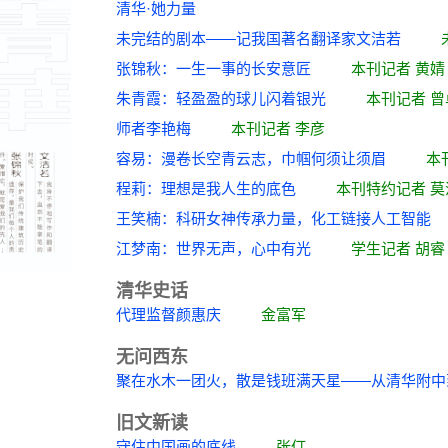
清华·她力量
未完结的剧本——记我国著名翻译家文洁若
张锦秋：一生一事的长安意匠
本刊记者 黄婧
朱青霞：轻盈盈的球儿闪着银光
本刊记者 曾
师者李艳梅
本刊记者 李彦
容易：漫卷长空青云志，巾帼何须让须眉
本
程莉：理想是我人生的底色
本刊特约记者 莫
王笑楠：科研女神传承力量，化工链接人工
江梦南：世界无声，心中有光
学生记者 胡睿
清华史话
代理监督颜惠庆
金富军
无问西东
聚在水木一团火，散是钱班满天星——从清华
旧文新读
守住中国画的底线
张仃