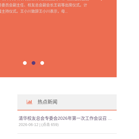
务委员会副主任、校友总会副会长王岩等出席仪式。计
主持仪式。王小川致辞王小川表示，母...
热点新闻
清华校友总会专委会2026年第一次工作会议召 ...
2026-06-12 | (点击
659
)