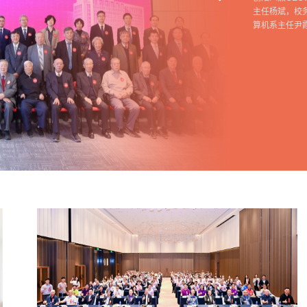
主任杨斌，校
算机系主任尹霞