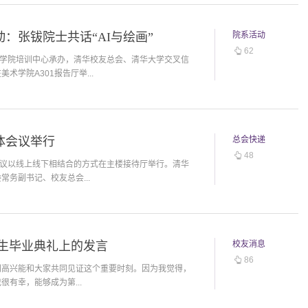
：张钹院士共话“AI与绘画”
院系活动
62
术学院培训中心承办，清华校友总会、清华大学交叉信
学院A301报告厅举...
体会议举行
总会快递
48
会议以线上线下相结合的方式在主楼接待厅举行。清华
务副书记、校友总会...
科生毕业典礼上的发言
校友消息
86
别高兴能和大家共同见证这个重要时刻。因为我觉得，
有幸，能够成为第...