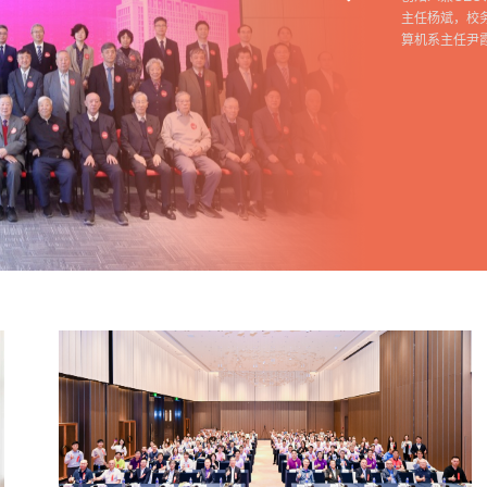
主任杨斌，校
算机系主任尹霞