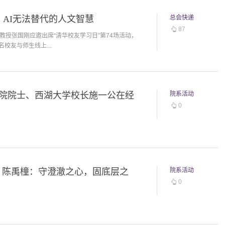
：AI无法替代的人文智慧
总会快递
87
教授张国刚应邀出席“清华校友学习日”第74场活动，
校友与师生线上...
科学院院士、西湖大学校长施一公在经
院系活动
0
 | 陈禹橦：守澄澈之心，固底层之
院系活动
0