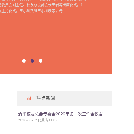
务委员会副主任、校友总会副会长王岩等出席仪式。计
主持仪式。王小川致辞王小川表示，母...
热点新闻
清华校友总会专委会2026年第一次工作会议召 ...
2026-06-12 | (点击
660
)