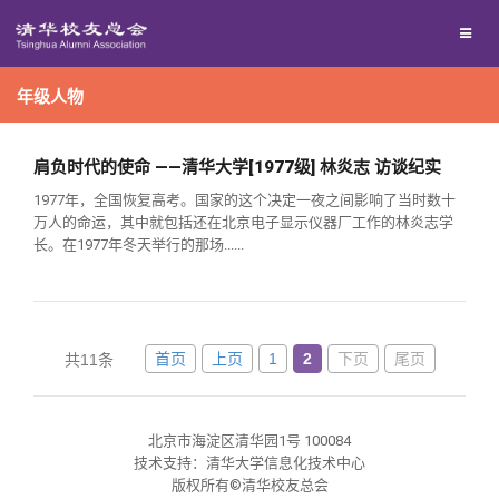
兴趣群体
年级人物
西南联大校友会
回馈母校
肩负时代的使命 ——清华大学[1977级] 林炎志 访谈纪实
1977年，全国恢复高考。国家的这个决定一夜之间影响了当时数十
万人的命运，其中就包括还在北京电子显示仪器厂工作的林炎志学
媒体平台
捐赠项目
长。在1977年冬天举行的那场......
百年清华
捐赠新闻
《清华校友通讯》
首页
上页
1
2
下页
尾页
共11条
校友服务
捐赠纪事
《水木清华》
清华人物
校友总会
捐赠方法
我要订阅
清华故事
终身学习
北京市海淀区清华园1号 100084
技术支持：清华大学信息化技术中心
版权所有©清华校友总会