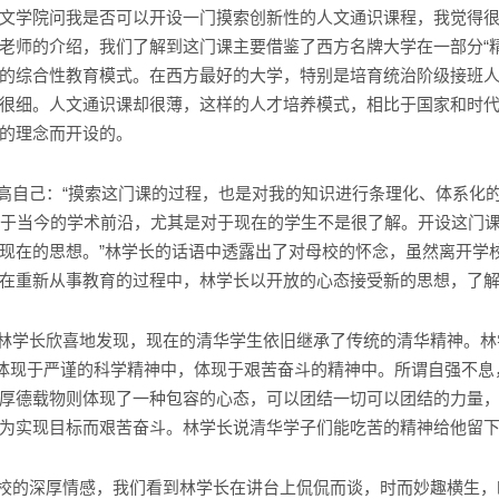
文学院问我是否可以开设一门摸索创新性的人文通识课程，我觉得很
老师的介绍，我们了解到这门课主要借鉴了西方名牌大学在一部分“
的综合性教育模式。在西方最好的大学，特别是培育统治阶级接班
很细。人文通识课却很薄，这样的人才培养模式，相比于国家和时
的理念而开设的。
自己：“摸索这门课的过程，也是对我的知识进行条理化、体系化
对于当今的学术前沿，尤其是对于现在的学生不是很了解。开设这门
现在的思想。”林学长的话语中透露出了对母校的怀念，虽然离开学
在重新从事教育的过程中，林学长以开放的心态接受新的思想，了
林学长欣喜地发现，现在的清华学生依旧继承了传统的清华精神。林
；体现于严谨的科学精神中，体现于艰苦奋斗的精神中。所谓自强不
厚德载物则体现了一种包容的心态，可以团结一切可以团结的力量
为实现目标而艰苦奋斗。林学长说清华学子们能吃苦的精神给他留
校的深厚情感，我们看到林学长在讲台上侃侃而谈，时而妙趣横生，