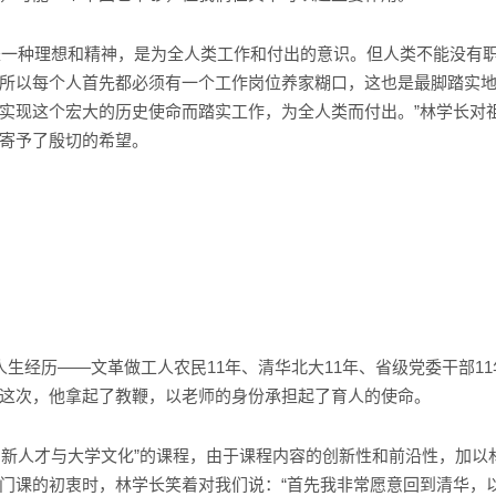
一种理想和精神，是为全人类工作和付出的意识。但人类不能没有
所以每个人首先都必须有一个工作岗位养家糊口，这也是最脚踏实
实现这个宏大的历史使命而踏实工作，为全人类而付出。”林学长对
寄予了殷切的希望。
人生经历——文革做工人农民11年、清华北大11年、省级党委干部1
这次，他拿起了教鞭，以老师的身份承担起了育人的使命。
新人才与大学文化”的课程，由于课程内容的创新性和前沿性，加以
门课的初衷时，林学长笑着对我们说：“首先我非常愿意回到清华，