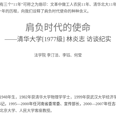
三个“11
年”可称之为烙印：文革中做工人农民11
年、清华北大11
十年的历程，向我们诠释了肩负时代使命的种种含义。
肩负时代的使命
——清华大学[1977
级]
林炎志
访谈纪实
法学院 李汀洁、李钰、何莹
1948
1982
1999
年生，
年获清华大学物理学学士，
年获武汉大学经济
记，1995—2000年任河南省委常委、宣传部长，2000—2007年
北京大学、人民大学客座教授。