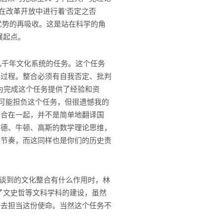
在改革开放中进行着‘否定之否
优势的再吸收。这是站在科学的角
展起点。
几千年文化系统的任务。这个任务
的过程。整合必须有自我否定、批判
都为完成这个任务提供了经验和资
有可能担负这个任务，但很遗憾我的
结合在一起，并不是简单地翻译国
米德、牛顿、高斯的数学理论思维，
史节奏，而这同样也是你们的历史责
谈到的文化整合有什么作用时，林
了文史哲等文科学科的建设，虽然
任去担当这份使命。当然这个任务不