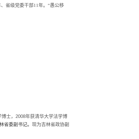
年、省级党委干部11
年。“愚公移
2008
学博士，
年获清华大学法学博
任吉林省委副书记。
现为吉林省政协副