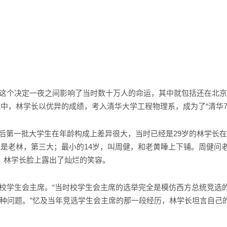
的这个决定一夜之间影响了当时数十万人的命运，其中就包括还在北
试中，林学长以优异的成绩，考入清华大学工程物理系，成为了“清华77
后第一批大学生在年龄构成上差异很大，当时已经是29岁的林学长在班
；我是老林，第三大；最小的14岁，叫周健，和老黄睡上下铺。周健问
光，林学长脸上露出了灿烂的笑容。
的校学生会主席。“当时校学生会主席的选举完全是模仿西方总统竞选
种问题。”忆及当年竞选学生会主席的那一段经历，林学长坦言自己