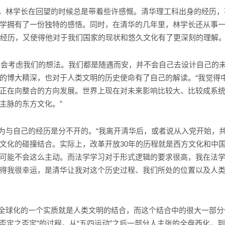
，林学长在回望的时候总是带着些许感慨。清华理工科出身的经历，
学拥有了一份独特的感悟。同时，在清华的几年里，林学长还从事
的经历，又使得他对于我们国家的现状和悠久文化有了更深刻的理解
会考虑我们的想法。我们都是随遇而安，并不会自己去设计自己的未
的博大精深，也对于人类文明的历史使命有了自己的解读。“我觉得
正在向整合的方向发展。世界上现在对未来影响比较大、比较成系
主脉的东方文化。”
与自己的经历是分不开的。“我离开清华后，或者说从入党开始，共
文化的碰撞结合。实际上，改革开放30年的历程就是西方文化和中
可能不会这么主动。而法学学习对于形式逻辑的要求很高，我在法
得我很幸运，是清华让我对这个历史过程、我们所处的位置以及人
全球化的一个实质就是人类文明的结合，而这个结合中的很大一部分
“否定之否定”的过程。从“五四运动”之后一部分人主张的全盘西化