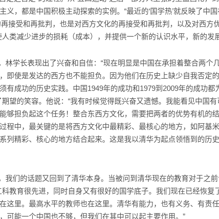
主义，都是中国积极主动探索的实例。“最近的‘国学热’就反映了中国
的再接受和再批判，也是对西方文化的再接受和再批判，以及对西方
使人类减少进步的损耗（成本），并提供一个新的认识水平，新的发
林学长表现出了兴奋和自信：“现在明显是中国在承担着整合两个
，即使是发达的西方也不能担负。因为他们在历史上缺少自我否定
有成功的历史实践。中国1949年的成功和1979到2009年的成功
了期望的笑容。他说：“我有时候觉得既兴奋又遗憾。我能看见中国
能够担负起这个任务！整合东西方文化，需要把两者的优势有机的
过程中，最关键的是将西方文化中最精彩、最核心的地方，如阿基
系列精彩、核心的地方结合起来。这是我以清华为起点领悟到的历
，我们的话题又回到了清华本身。当被问到清华现在的教育对于之前
工科教育很先进，同时自身又有很好的国学底子。我们现在已经恢复
在这里。最高水平的教师也在这里。清华有能力，也有义务、有责
，可能一个中国也不够，但我们在其中可以起主要作用。”