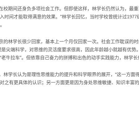
校期间还身负多项社会工作。但即使这样，林学长仍然认为，最重
入时间才能取得满意的效果。”林学长回忆，当时学校曾统计过197
时。
的林学长很少回家，基本上一个月仅回家一次。社会工作耽误的时间
理是尖端科学，对思维的灵活度要求很高，因此年龄越小就越有优势
“老牛拉车”。但依靠自己奋力的拼搏和出色的动手实践能力，林学长依
林学长认为是理性思维能力的提升和科学眼界的展开，“这一方面
对之有更具体的认识；另一方面更是因为身处思维敏捷、知识丰富的