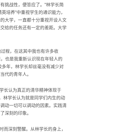
有挑战性，便答应了。”林学长简
精英培养”中重视学生的通识能力，
人的大学，一直都十分重视开设人文
代交给的任务还有一定的差距。大学
的过程，在这其中我也有许多收
课，也是我重新认识现在年轻人的
校多年，林学长却丝毫没有减少对
解当代的青年人。
学长认为真正的清华精神体现于
息，林学长认为就是同学们内生的动
，调动一切可以调动的因素。实践清
下了深刻的印象。
时而深刻警醒。从林学长的身上，