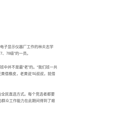
京电子显示仪器厂工作的林炎志学
、78级”的一员。
中并不是最“老”的。“我们班一共
老黄借橡皮，老黄说‘叫叔叔，就借
的全民直选方式。每个竞选者都要
的群众工作能力在此期间得到了艰