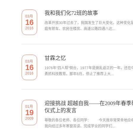
我和我们化72班的故事
03月
16
改革开放30年过去了，我国发生了巨大变化，这种变化
2016
庭有轿车、农民住楼房、高速公路四通八达...
甘霖之忆
03月
16
1976年“四人帮”倒台，1977年是拨乱返正的一年。
2016
勇抓科技教育。那年8月，停止了推荐上大...
迎接挑战 超越自我——在2009年春
01月
仪式上的发言
19
2009
尊敬的各位老师、各位同学： 今天我非常荣幸地应母
我向经过多年寒窗苦读、完成学业的同学们...