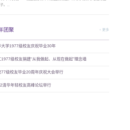
子。...
年团聚
+ 更多
大学1977级校友庆祝毕业30年
工1977级校友捐建“从我做起、从现在做起”理念墙
校77级校友毕业20周年庆祝大会举行
002清华年轻校友高峰论坛举行