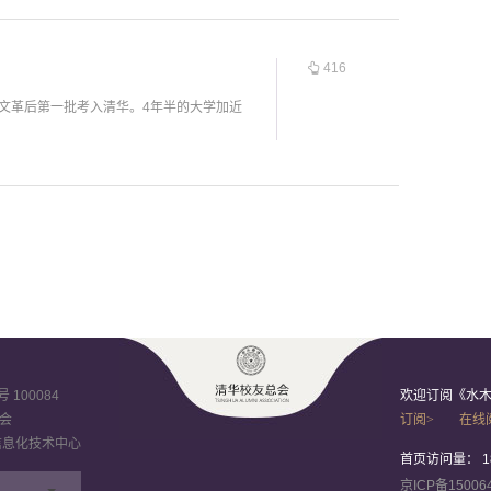
416
，文革后第一批考入清华。4年半的大学加近
100084
欢迎订阅《水
会
订阅>
在线
信息化技术中心
首页访问量：
1
京ICP备15006