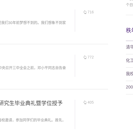
个日
716
是我们30年前梦想不到的。我们想象不到家
秩
清华
772
化
还在中央召开三中全会之前，邓小平同志自告奋
我
2
季研究生毕业典礼暨学位授予
405
校邀请，参加同学们的毕业典礼。首先，