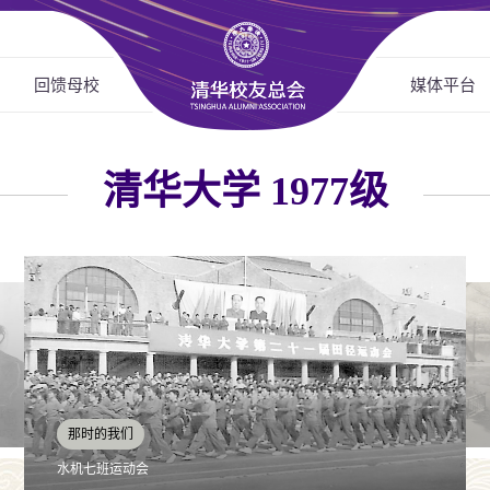
回馈母校
媒体平台
清华大学 1977级
那时的清华
自清亭雪景