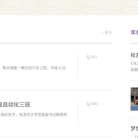
年
+ 更多
校
541
5月
人，每天骑着一辆旧自行车上班，月收入20
系副
级自动化三班
690
集体的名字，现清华大学党委副书记韩景阳
梦
19