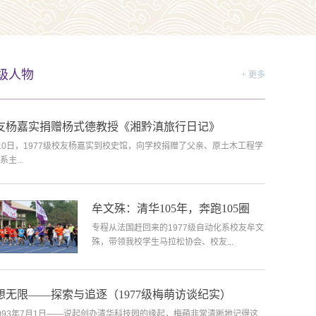
级人物
+ 更多
友杨嘉实捐赠杨式德教授《湘黔滇旅行日记》
10日，1977级校友杨嘉实到校史馆，向学校捐赠了父亲、原土木工程学
系主...
牟文殊：清华105年，奔跑105圈
专程从法国赶回来的1977级自动化系校友牟文
殊，带领我校学生马拉松协会、校友...
想无限——探索与追逐（1977级梅萌访谈纪实）
93年7月1日——说起创办清华科技园的缘起，梅萌非常清晰地记得这