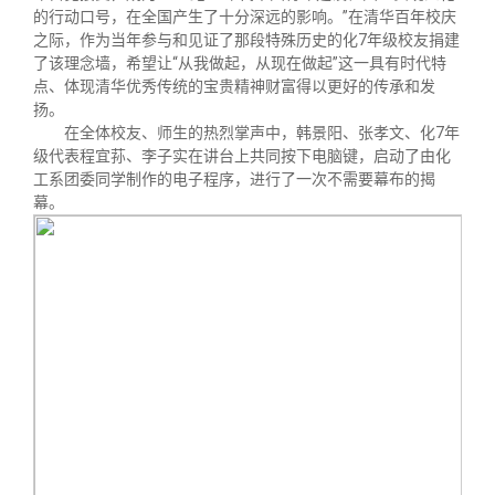
关闭
义工计划
新媒体平台
青春风采
信息化服务
总会简介
的行动口号，在全国产生了十分深远的影响。”在清华百年校庆
之际，作为当年参与和见证了那段特殊历史的化7年级校友捐建
了该理念墙，希望让“从我做起，从现在做起”这一具有时代特
校友文苑
三创大赛
会长致辞
点、体现清华优秀传统的宝贵精神财富得以更好的传承和发
扬。
在全体校友、师生的热烈掌声中，韩景阳、张孝文、化7年
校友讲坛
实用信息
总会章程
级代表程宜荪、李子实在讲台上共同按下电脑键，启动了由化
工系团委同学制作的电子程序，进行了一次不需要幕布的揭
幕。
校友视界
理事会名单
制度法规
联系我们