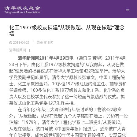
兴趣群体
西南联大校友会
化工1977级校友捐建“从我做起、从现在做起”理念
墙
2011-04-23
|
浏览
818
次
回馈母校
清华新闻网
|
清华新闻网2011年4月29日电
（通讯员
龚华
）2011年4月
媒体平台
捐赠项目
23日下午，由化工系1977级校友捐建的“从我做起，从现在做
起”理念墙的揭幕仪式在清华大学工物馆422教室举行。清华大
学党委副书记韩景阳，清华大学原校长张孝文，中国工程院院
百年清华
捐赠新闻
《清华校友通讯》
士、化工系教授金涌，10多位1977级班级的班主任、辅导员和
任课教师，100多位化工系1977级校友和化工系、化学系的负
责人以及在校学生代表参加了这一简短而气氛热烈的仪式。揭
校友服务
捐赠纪事
《水木清华》
清华人物
幕仪式由化工系党委书记朱兵主持。
在当年化7年级上大课和进行年级讨论的工物馆422教室
外，“从我做起，从现在做起”九个大字铭刻在墙上，旁边有一段
校友总会
捐赠方法
我要订阅
清华故事
终身学习
注解：“1979年，清华大学工程化学系七二班提出‘从我做起，
从现在做起’。该口号被《中国青年报》报道后，逐渐被广大青
年自觉接受，成为20世纪80年代中国青年建设祖国、实现四化