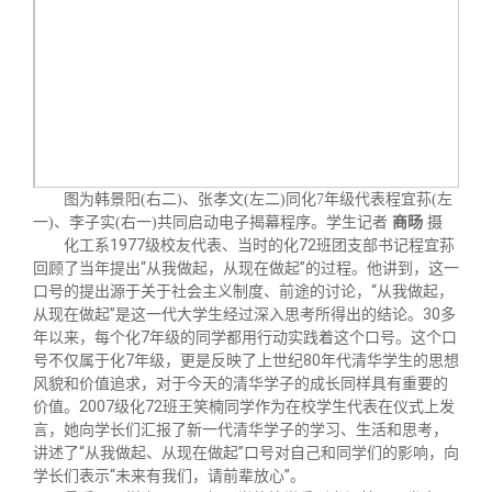
图为韩景阳(右二)、张孝文(左二)同化7年级代表程宜荪(左
一)、李子实(右一)共同启动电子揭幕程序。学生记者
商旸
摄
化工系1977级校友代表、当时的化72班团支部书记程宜荪
回顾了当年提出“从我做起，从现在做起”的过程。他讲到，这一
口号的提出源于关于社会主义制度、前途的讨论，“从我做起，
从现在做起”是这一代大学生经过深入思考所得出的结论。30多
年以来，每个化7年级的同学都用行动实践着这个口号。这个口
号不仅属于化7年级，更是反映了上世纪80年代清华学生的思想
风貌和价值追求，对于今天的清华学子的成长同样具有重要的
价值。2007级化72班王笑楠同学作为在校学生代表在仪式上发
言，她向学长们汇报了新一代清华学子的学习、生活和思考，
讲述了“从我做起、从现在做起”口号对自己和同学们的影响，向
学长们表示“未来有我们，请前辈放心”。