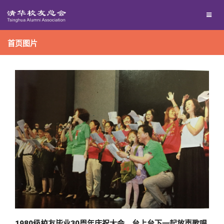
兴趣群体
首页图片
西南联大校友会
回馈母校
媒体平台
捐赠项目
百年清华
捐赠新闻
《清华校友通讯》
校友服务
捐赠纪事
《水木清华》
清华人物
校友总会
捐赠方法
我要订阅
清华故事
终身学习
1980级校友毕业30周年庆祝大会，台上台下一起放声歌唱