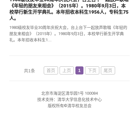
关闭
义工计划
新媒体平台
青春风采
信息化服务
总会简介
《年轻的朋友来相会》（2015年）。1980年9月3日，本
校举行新生开学典礼。本年招收本科生1956人，专科生75
人。
校友文苑
三创大赛
会长致辞
1980级校友毕业30周年庆祝大会，台上台下一起放声歌唱《年轻的
朋友来相会》（2015年）。1980年9月3日，本校举行新生开学典
校友讲坛
实用信息
总会章程
礼。本年招收本科生1....
校友视界
理事会名单
首页
上页
1
下页
尾页
共1条
制度法规
北京市海淀区清华园1号 100084
联系我们
技术支持：清华大学信息化技术中心
版权所有©清华校友总会