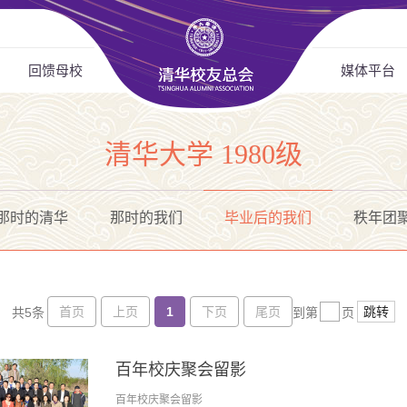
回馈母校
媒体平台
清华大学 1980级
那时的清华
那时的我们
毕业后的我们
秩年团
首页
上页
1
下页
尾页
跳转
共5条
到第
页
百年校庆聚会留影
百年校庆聚会留影