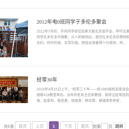
2012年电0班同学于多伦多聚会
2012年7月初，宇风同学前往加拿大魁北克省开会，呼吁北
同学在多伦多市相聚，众人积极响应，居住在多伦多的寒韧
夫妇、阿丹伉俪、志军伉俪，把班会准备得十分周到，肉...
经零30年
2010年4月25日上午，“经零三十年——经1980级校友座谈会
德楼418教室举办。当年的老系主任和教授、指导过经零班
保、赵家和、程佳惠、徐瑜青、韩亦舜、薛镭等老师受...
首页
上页
1
下页
尾页
跳转
共5条
到第
页