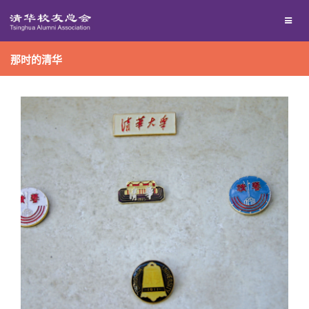
兴趣群体
那时的清华
西南联大校友会
回馈母校
媒体平台
捐赠项目
百年清华
捐赠新闻
《清华校友通讯》
校友服务
捐赠纪事
《水木清华》
清华人物
校友总会
捐赠方法
我要订阅
清华故事
终身学习