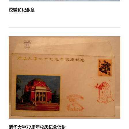
关闭
义工计划
新媒体平台
青春风采
信息化服务
总会简介
校徽和纪念章
校友文苑
三创大赛
会长致辞
校友讲坛
实用信息
总会章程
校友视界
理事会名单
制度法规
联系我们
清华大学77周年校庆纪念信封