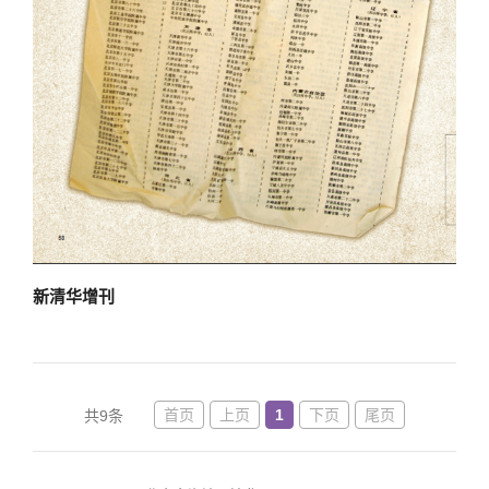
新清华增刊
首页
上页
1
下页
尾页
共9条