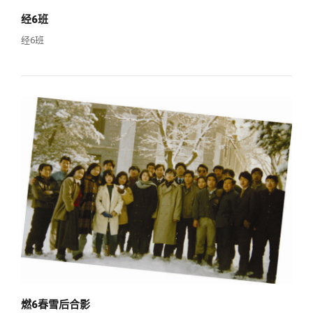
经6班
经6班
燃6春雪后合影