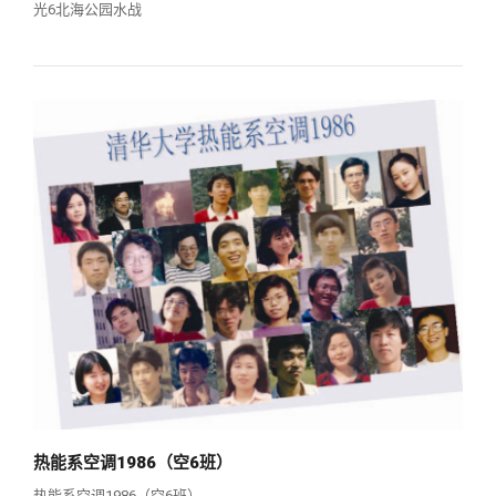
光6北海公园水战
热能系空调1986（空6班）
热能系空调1986（空6班）