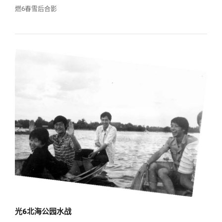
燃6春雪后合影
光6北海公园水战