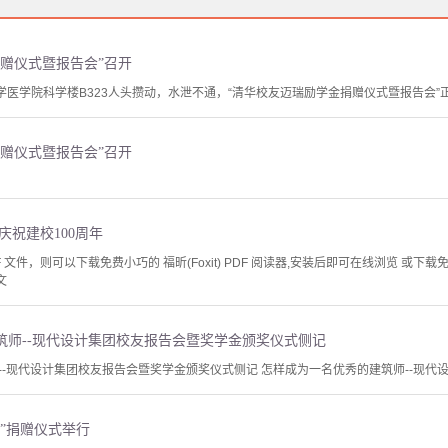
赠仪式暨报告会”召开
学医学院科学楼B323人头攒动，水泄不通，“清华校友迈瑞励学金捐赠仪式暨报告会”
赠仪式暨报告会”召开
庆祝建校100周年
文件，则可以下载免费小巧的 福昕(Foxit) PDF 阅读器,安装后即可在线浏览 或下载免费的 
文
筑师--现代设计集团校友报告会暨奖学金颁奖仪式侧记
-现代设计集团校友报告会暨奖学金颁奖仪式侧记 怎样成为一名优秀的建筑师--现代设计
”捐赠仪式举行