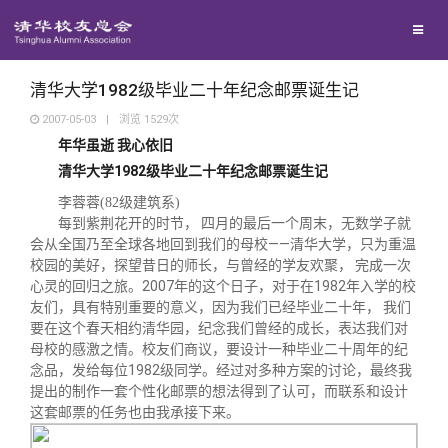
校友联络
回馈母校
地区联络
清华大学1982级毕业二十年纪念邮票诞生记
2007-05-03
|
浏览
1529
次
年华虽逝 我心依旧
媒体平台
年级联络
捐赠项目
清华大学1982级毕业二十年纪念邮票诞生记
李蓉蓉(82级建筑系)
百年清华
院系校友工作
捐赠新闻
《清华校友通讯》
每到紫荆花开的时节， 四月的最后一个周末，无数学子就
会从全国乃至全球各地回到我们的母校——清华大学，只为重温
校园的美好，探望昔日的师长，与曾经的学友欢聚， 完成一次
校友服务
专业委员会
捐赠纪事
《水木清华》
清华人物
心灵的回归之旅。2007年的这个日子，对于在1982年入学的校
友们，具有特别重要的意义，因为我们已经毕业二十年， 我们
要在这个春天相约清华园，纪念我们曾经的成长，表达我们对
校友总会
兴趣群体
捐赠方法
我要订阅
清华故事
终身学习
母校的感激之情。校友们商议，要设计一种毕业二十周年的纪
念品，发给每位1982级同学。经过对多种方案的讨论，最终我
提出的制作一套个性化邮票的想法得到了认可，而联系和设计
关闭
西南联大校友会
义工计划
新媒体平台
青春风采
信息化服务
总会简介
这套邮票的任务也由我承接下来。