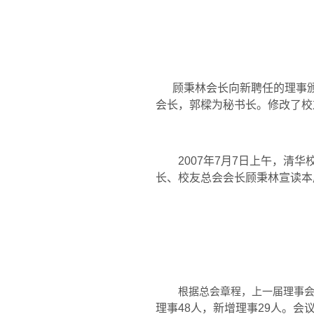
顾秉林会长向新聘任的理事
会长，郭
樑
为秘书长。修改了校
2007
年
7
月
7
日
上午，清华
长、校友总会会长顾秉林宣读本
根据总会章程，上一届理事
理事
48
人，新增理事
29
人。会