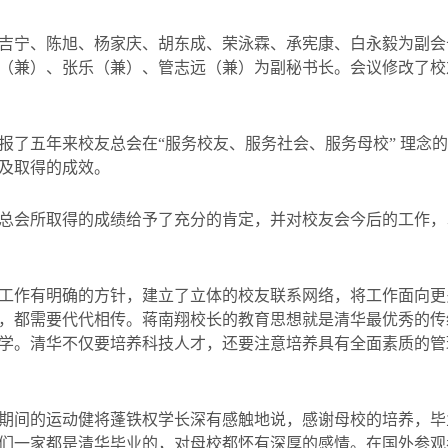
吉宁、陈旭、杨家庆、胡东成、荣泳霖、承宪康、白永毅为副会
（兼）、张乐（兼）、管志远（兼）为副秘书长。会议修改了校
报了五年来校友总会在“服务校友、服务社会、服务母校” 理念
及取得的成效。
总会所取得的成绩给予了充分的肯定，并对校友会今后的工作，
工作有明确的方针，建立了立体的校友联系网络，将工作面向更
，都需要代代相传。蒋南翔校长的教育思想就是清华最优秀的传
学。清华不仅要培养科技人才，还要注意培养具有全面素质的管
期间的运动健将蓬铁权学长深有感触地说，感谢母校的培养，毕
们一家都是清华毕业的，对母校都怀有深厚的感情。在国外参观