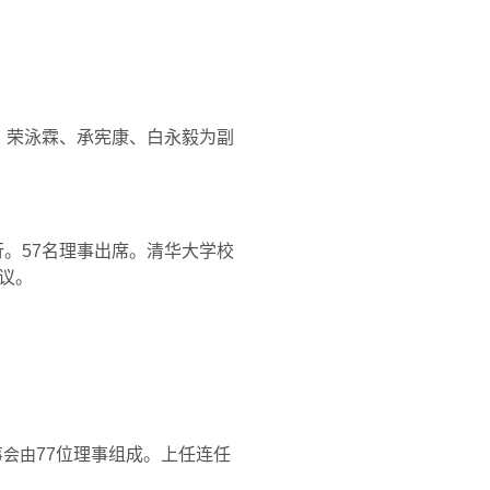
、荣泳霖、承宪康、白永毅为副
行。
57
名理事出席。清华大学校
议。
事会由
77
位理事组成。上任连任