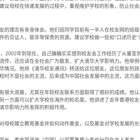
建议母校在快速发展的过程中，重视维护学校的形象，防止社会
友的理念有亲身体会。他们班同学目前有一半人在校友网的班级
件的见证人，是非常保贵的资源。建议学校做一些如
“
口述历史
”
说，
2002
年到现在，自己确确实实感到校友会工作经历了从量变
流传，还应该在全社会广为散发、扩大清华大学影响力。他举例
华情况。他将《清华校友通讯》转送给这位朋友，这位朋友的孩
校时不是社会的主流，后来成为中国社会发展中的主流，这方面
有很大进展，尤其在年轻校友联系方面取得了很好的成绩。他认
另一方面可以扩大学校在海外的知名度。他讲述了去年香港校友
清华影响力所发挥的积极作用。
对母校建立教育基金并如何动作基金，以及基金对学校发展的长
学长、麦肯锡咨询（中国）公司董事
夏小禹也分别在会上发言。