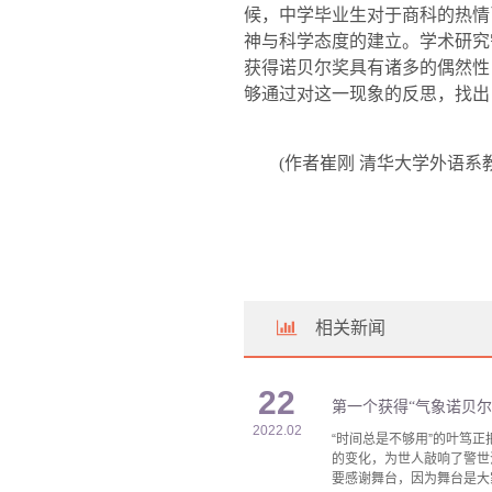
候，中学毕业生对于商科的热情
神与科学态度的建立。学术研究
获得诺贝尔奖具有诸多的偶然性
够通过对这一现象的反思，找出
(
作者崔刚 清华大学外语系
相关新闻
22
第一个获得“气象诺贝尔
2022.02
“时间总是不够用”的叶笃
的变化，为世人敲响了警世
要感谢舞台，因为舞台是大