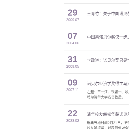
29
王育竹：关于中国诺贝
2009.07
07
中国离诺贝尔奖仅一步
2004.06
31
李政道：诺贝尔奖只是“
2009.05
09
诺贝尔经济学奖得主马
2007.11
左起：王一江、钱颖一、埃
聘为清华大学名誉教授。
22
清华校友解振华获诺贝
2023.02
瑞典当地时间2月21日，诺
校友解振华，以表彰他对全