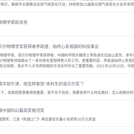
中表示，解振华长期推动全球气候变化行动，持续参加15届联合国气候变化大会并发挥重
物理学家赵忠尧
贝尔物理学奖获得者李政道：始终心系祖国的科技事业
裔物理学家、诺贝尔物理学奖获得者、中国科学院外籍院士李政道在旧金山逝世，享年
计物理等领域做出了一系列具有里程碑意义的工作。更重要的是，李政道始终心系祖国
沿探索、高水平人才培养和国际交流合作作出了重要贡献。2021年10月10日，中国
清华到牛津，他怎样拿到“本科生的诺贝尔奖”？
当下，但我把愿景看得很重要，我不甘于现状，我要思考什么样会更好，怎么把更好的
得中国科幻最高奖银河奖
蓉城颁奖，江波《机器之门》捧走最佳长篇小说奖和10万元奖金