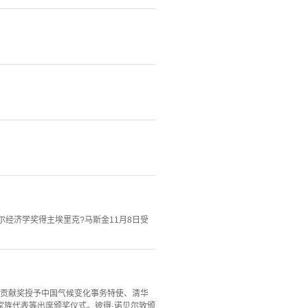
尔经济学奖得主埃里克?马斯金11月8日受
展特别贡献奖授予中国气候变化事务特使、清华
家族代表等出席颁奖仪式。彼得·诺贝尔致颁