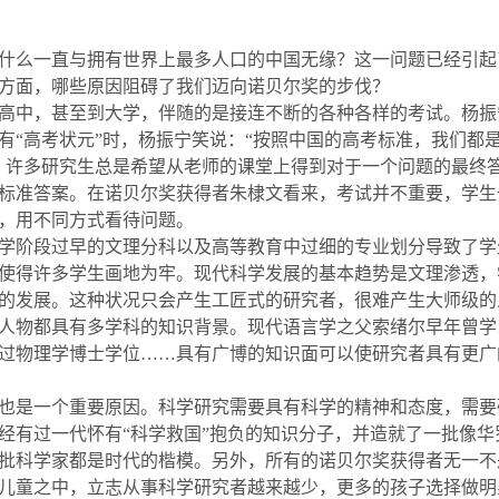
什么一直与拥有世界上最多人口的中国无缘？这一问题已经引起
方面，哪些原因阻碍了我们迈向诺贝尔奖的步伐？
高中，甚至到大学，伴随的是接连不断的各种各样的考试。杨振
有
“
高考状元
”
时，杨振宁笑说：
“
按照中国的高考标准，我们都
，许多研究生总是希望
从
老师的课堂上得到对于一个问题的最终
标准答案。在诺贝尔奖获得者朱棣文看来，考试并不重要，学生
，用不同方式看待问题。
学阶段过早的文理分科以及高等教育中过细的专业划分导致了学
使得许多学生画地为牢。现代科学发展的基本趋势是文理渗透，
的发展。这种状况只会产生工匠式的研究者，很难产生大师级的
人物都具有多学科的知识背景。现代语言学之父索绪尔早年曾学
过物理学博士学位
……
具有广博的知识面可以使研究者具有更广
也是一个重要原因。科学研究需要具有科学的精神和态度，需要
经有过一代怀有
“
科学救国
”
抱负的知识分子，并造就了一批像华
批科学家都是时代的楷模。另外，所有的诺贝尔奖获得者无一不
儿童之中，立志从事科学研究者越来越少，更多的孩子选择做明