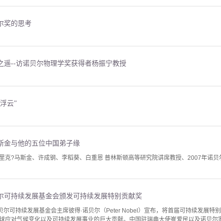
尔奖的思考
之遥--访诺贝尔物理学奖获得者杨振宁教授
浮云”
斯金与他的五位中国弟子缘
里克?马斯金、许成钢、李稻葵、白重恩 普林斯顿高等研究院讲席教授、2007年诺贝
尔可持续发展基金会颁发可持续发展特别贡献奖
贝尔可持续发展基金会主席彼得·诺贝尔（Peter Nobel）宣布，将首届可持续发
球应对气候变化以及可持续发展事业的巨大贡献。中国驻瑞典大使崔爱民以及诺贝尔