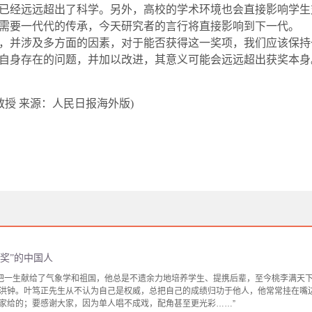
已经远远超出了科学。另外，高校的学术环境也会直接影响学生
需要一代代的传承，今天研究者的言行将直接影响到下一代。
，并涉及多方面的因素，对于能否获得这一奖项，我们应该保持
自身存在的问题，并加以改进，其意义可能会远远超出获奖本身
教授
来源：人民日报海外版
)
奖”的中国人
正把一生献给了气象学和祖国，他总是不遗余力地培养学生、提携后辈，至今桃李满天
洪钟。叶笃正先生从不认为自己是权威，总把自己的成绩归功于他人，他常常挂在嘴
家给的；要感谢大家，因为单人唱不成戏，配角甚至更光彩……”