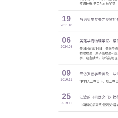
奖词彼得·诺贝尔在颁奖词
19
与诺贝尔奖失之交臂的
2011.10
06
美籍华裔物理学家、诺
2024.08
美国时间8月4日，美籍华
物理理论、原子核理论和统
学、建言献策，为高能物理前
09
专访罗德学者黄钦：从
2016.12
“有的人活在当下，就活在
25
江波的《机器之门》摘
2019.11
中国科幻最高奖“银河奖”