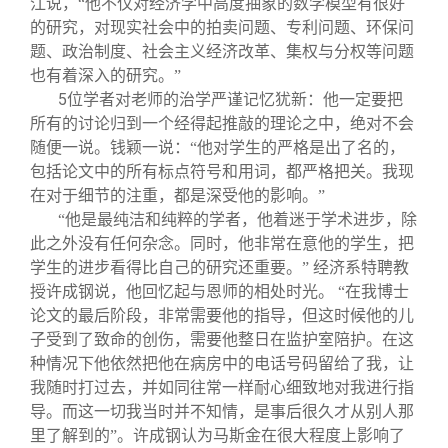
江说，“他不仅对经济学中高度抽象的数学模型有很好
的研究，对现实社会中的拍卖问题、专利问题、环保问
题、政治制度、社会主义经济改革、集权与分权等问题
也有着深入的研究。”
5
位学者对老师的治学严谨记忆犹新：他一定要把
所有的讨论归到一个经得起推敲的理论之中，绝对不会
随便一说。钱颖一说：“他对学生的严格是出了名的，
包括论文中的所有标点符号和用词，都严格把关。我现
在对于细节的注重，都是深受他的影响。”
“他是最纯洁和纯粹的学者，他着迷于学术进步，除
此之外没有任何杂念。同时，他非常在意他的学生，把
学生的进步看得比自己的研究还重要。”
经济系特聘教
授许成钢说，他回忆起与恩师的相处时光。
“在我博士
论文的最后阶段，非常需要他的指导，但这时候他的儿
子受到了致命的创伤，需要他整日在监护室陪护。在这
种情况下他依然把他在病房中的电话号码留给了我，让
我随时打过去，并如同往常一样耐心细致地对我进行指
导。而这一切我当时并不知情，是事后很久才从别人那
里了解到的”。许成钢认为马斯金在很大程度上影响了