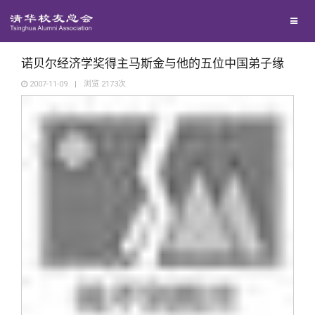
校友联络
回馈母校
地区联络
诺贝尔经济学奖得主马斯金与他的五位中国弟子缘
2007-11-09
|
浏览
2173
次
媒体平台
年级联络
捐赠项目
百年清华
院系校友工作
捐赠新闻
《清华校友通讯》
校友服务
专业委员会
捐赠纪事
《水木清华》
清华人物
校友总会
兴趣群体
捐赠方法
我要订阅
清华故事
终身学习
关闭
西南联大校友会
义工计划
新媒体平台
青春风采
信息化服务
总会简介