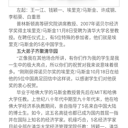
校友文苑
三创大赛
会长致辞
左起：王一江、钱颖一、埃里克
?
马斯金、许成钢、
李稻葵、白重恩
校友讲坛
实用信息
总会章程
2007
普林斯顿高等研究院讲席教授、
年诺贝尔经济
11
8
学奖得主埃里克?马斯金
月
日
受聘为清华大学名誉教
校友视界
理事会名单
5
授。在聘任仪式上，有
位特殊的参加者，他们就是埃
5
里克?马斯金的
名中国学生。
五大弟子齐聚清华园
制度法规
“正像我在其他场合所讲，有你们作为我的学生是我
一生中的极大亮点，所以你们的祝贺对我来说意味着很
联系我们
10
18
多。”刚刚获得诺贝尔奖的埃里克?马斯金
月
日
在给
5
他的
位中国高足回信中这样说，以感谢学生们对他获
奖的衷心祝贺。
MIT
毕业于哈佛大学的马斯金教授曾先后在
和哈佛
大学任教。上世纪八十年代中期至九十年代末，他在哈
5
佛大学经济系执教期间，亲自指导了
名来自中国大陆
的博士生。如今，这五名高徒也都已成为国内首屈一指
5
并在国际上知名的经济学家。机缘巧合，
名经济学家
目前全部在清华大学经济管理学院任教：钱颖一，清华