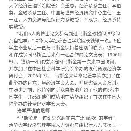
大学经济管理学院院长；白重恩，经济系系主任；李稻
葵，金融系系主任、中国与世界经济研究中心主任；王
一江，人力资源与组织行为系教授；许成钢，经济系特
聘教授。
5
“我们
人的博士论文都得到过马斯金教授的详尽的
5
亲自指导。”清华大学经济管理学院院长钱颖一说。
位
学生毕业以后一直与马斯金保持着密切的联系。钱颖一
1996
和许成钢同马斯金后来有一起合作的论文发表；
年
8
月，钱颖一和许成钢陪同马斯金第一次来中国访问，
并参加了在中国社会科学研究院举办的现代微观经济学
2006
7
研讨会；
年
月，马斯金来清华经管学院参加了在
此举办的远东计量经济学会大会，并应邀做大会演讲。
5
在演讲之前，他特别向听众自豪地介绍了他的这
名中
国学生，并感谢他们成功地在清华组织了首次在中国大
陆举办的计量经济学会大会。
治学严谨的恩师
“马斯金是一位研究兴趣非常广泛而深刻的学者”，
清华大学经济管理学院人力资源与组织行为系教授王一