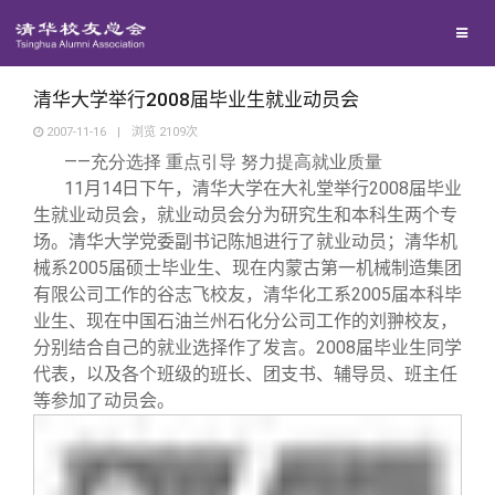
校友联络
回馈母校
地区联络
清华大学举行2008届毕业生就业动员会
2007-11-16
|
浏览
2109
次
——
充分选择
重点引导
努力提高就业质量
媒体平台
年级联络
捐赠项目
11
14
2008
月
日下午，清华大学在大礼堂举行
届毕业
生就业动员会，就业动员会分为研究生和本科生两个专
百年清华
院系校友工作
捐赠新闻
《清华校友通讯》
场。清华大学党委副书记陈旭进行了就业动员；清华机
2005
械系
届硕士毕业生、现在内蒙古第一机械制造集团
2005
有限公司工作的谷志飞校友，清华化工系
届本科毕
校友服务
专业委员会
捐赠纪事
《水木清华》
清华人物
业生、现在中国石油兰州石化分公司工作的刘翀校友，
2008
分别结合自己的就业选择作了发言。
届毕业生同学
校友总会
兴趣群体
捐赠方法
我要订阅
清华故事
终身学习
代表，以及各个班级的班长、团支书、辅导员、班主任
等参加了动员会。
关闭
西南联大校友会
义工计划
新媒体平台
青春风采
信息化服务
总会简介