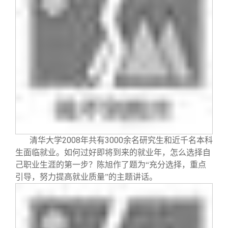
校友文苑
三创大赛
会长致辞
校友讲坛
实用信息
总会章程
校友视界
理事会名单
制度法规
联系我们
2008
3000
清华大学
年共有
余名研究生和近千名本科
生面临就业。如何过好即将到来的就业年，怎么选择自
己职业生涯的第一步？陈旭作了题为“充分选择，重点
引导，努力提高就业质量”的主题讲话。