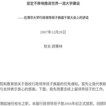
坚定不移地推进世界一流大学建设
——在清华大学行政领导班子换届干部大会上的讲话
2007
年
12
月
20
日
校长 顾秉林
和教育部关于我校行政领导班子换届的任免通知。首先让我代表新
与支持表示衷心的感谢。下面，我先简要总结上届领导班子的工作
时期起接任校长之职，本届行政领导班子是
2004
年初正式就职。回顾