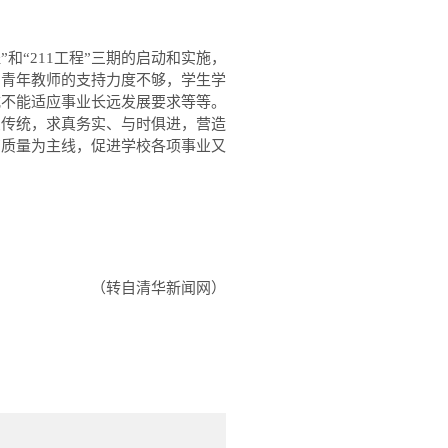
程
”
和
“211
工程
”
三期的启动和实施，
，青年教师的支持力度不够，学生学
式不能适应事业长远发展要求等等。
良传统，求真务实、与时俱进，营造
高质量为主线，促进学校各项事业又
（转自清华新闻网）