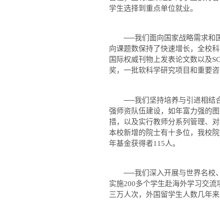
学生选择到重点单位就业。
──我们面向国家战略需求和国
向课题数保持了快速增长，全校科
国际权威刊物上发表论文数以及
SC
奖，一批软科学研究项目和重要咨
──我们坚持培养与引进相结合
强师资队伍建设，如年富力强的图
措，以及实行教师分系列管理、对
本校新增的院士有十多位，我校院
年基金获得者
115
人。
──我们深入开展与世界名校、
实施
200
多个学生赴海外学习交流
三万人次，外国留学生人数几年来