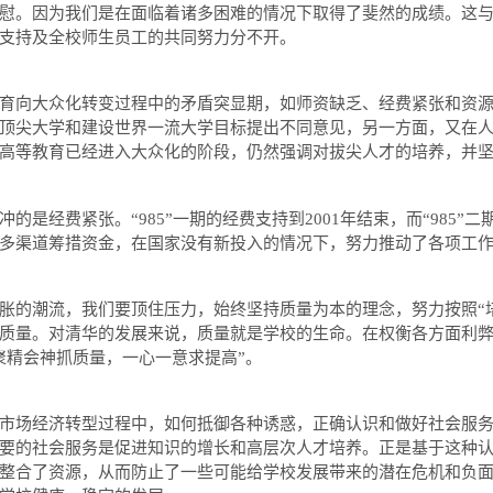
慰。因为我们是在面临着诸多困难的情况下取得了斐然的成绩。这
支持及全校师生员工的共同努力分不开。
向大众化转变过程中的矛盾突显期，如师资缺乏、经费紧张和资源
顶尖大学和建设世界一流大学目标提出不同意见，另一方面，又在
高等教育已经进入大众化的阶段，仍然强调对拔尖人才的培养，并
的是经费紧张。“
985”
一期的经费支持到
2001
年结束，而
“985”
二
多渠道筹措资金，在国家没有新投入的情况下，努力推动了各项工
的潮流，我们要顶住压力，始终坚持质量为本的理念，努力按照“培
质量。对清华的发展来说，质量就是学校的生命。在权衡各方面利
聚精会神抓质量，一心一意求提高”。
场经济转型过程中，如何抵御各种诱惑，正确认识和做好社会服务
要的社会服务是促进知识的增长和高层次人才培养。正是基于这种
整合了资源，从而防止了一些可能给学校发展带来的潜在危机和负