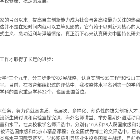
学校健康、稳定的发展。
的号召以来，提高自主创新能力成为社会与各高校最为关注的热点
这并不是在短时间内就可以立竿见影的，它有赖于以创新为核心的
式主义、急功近利与浮燥情绪，真正沉下心来认真研究中国特色研
工作才取得了长足的进步：
“三个九年，分三步走”的发展战略，认真实施“
985
工程
”
和
“211
平。目前，在教育部组织过的评估中，我校整体水平名列第一的学
学科的国家重点学科
22
个，也居全国首位。
任务，努力造就高素质、高层次、多样化、创造性的拔尖创新人才
设新生研讨课和实验室探究课、海外名师讲堂、举办暑期外语活动
量和水平。在高校教学名师评选中，分别有
10
人和
28
人获国家级和
程被评选国家级和北京市精品课程；在全国优秀博士论文评选中，已
类高水平国际竞赛奖。学校积极引导毕业生投身国家主战场，目前