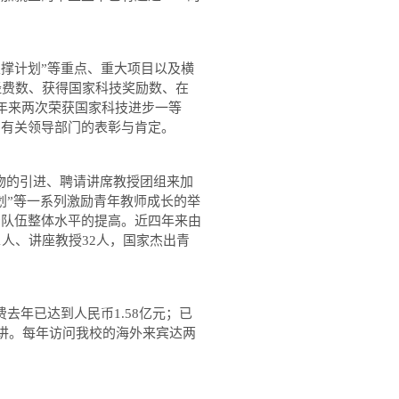
支撑计划
”
等重点、重大项目以及横
经费数、获得国家科技奖励数、在
年来两次荣获国家科技进步一等
到有关领导部门的表彰与肯定。
物的引进、聘请讲席教授团组来加
划”等一系列激励青年教师成长的举
资队伍整体水平的提高。近四年来由
1
人、讲座教授
32
人，国家杰出青
费去年已达到人民币
1.58
亿元；已
讲。每年访问我校的海外来宾达两