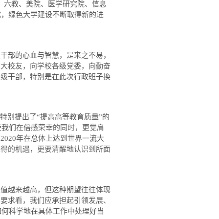
，六教、美院、医学研究院、信息
成，绿色大学建设不断取得新的进
干部的心血与智慧，是来之不易，
广大校友，向学校各级党委，向勤奋
各级干部，特别是在此次行政班子换
别提出了“提高高等教育质量”的
使我们在倍感荣幸的同时，更觉肩
到
2020
年在总体上达到世界一流大
难得的机遇，更要清醒地认识到所面
值越来越高，但这种期望往往体现
的要求看，我们应承担起引领发展、
如何科学地在具体工作中处理好当