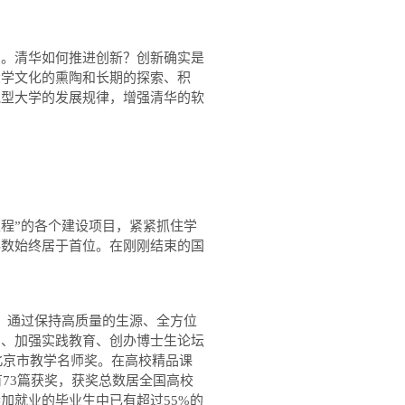
。清华如何推进创新？创新确实是
大学文化的熏陶和长期的探索、积
究型大学的发展规律，增强清华的软
工程
”
的各个建设项目，紧紧抓住学
科数始终居于首位。在刚刚结束的国
，通过保持高质量的生源、全方位
月、加强实践教育、创办博士生论坛
北京市教学名师奖。在高校精品课
有
73
篇获奖，获奖总数居全国高校
参加就业的毕业生中已有超过
55%
的