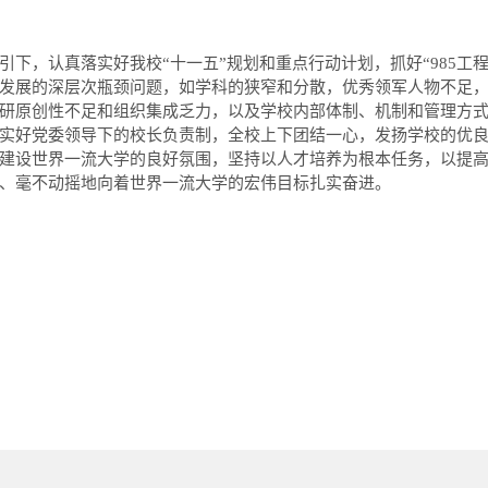
下，认真落实好我校“十一五”规划和重点行动计划，抓好“
985
工
发展的深层次瓶颈问题，如学科的狭窄和分散，优秀领军人物不足
研原创性不足和组织集成乏力，以及学校内部体制、机制和管理方
实好党委领导下的校长负责制，全校上下团结一心，发扬学校的优
建设世界一流大学的良好氛围，坚持以人才培养为根本任务，以提
、毫不动摇地向着世界一流大学的宏伟目标扎实奋进。