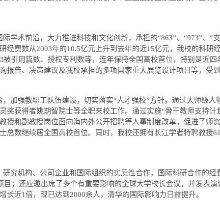
际学术前沿，大力推进科技和文化创新，承担的“
863”
、
“973”
、
“
研经费数从
2003
年的
10.5
亿元上升到去年的近
15
亿元，我校的科研
I
被引用篇数、授权专利数等，连年保持全国高校首位，特别是近四
询报告、决策建议及我校承担的多项国家重大展览设计项目等，受
，加强教职工队伍建设，切实落实“人才强校”方针。通过大师级人
灵奖获得者姚期智院士等全职来校工作。通过实施“骨干教师支持计
教授和副教授岗位面向海内外公开招聘等人事制度改革，促进了师
士总数继续居全国高校首位。同时，我校还拥有长江学者特聘教授
6
研究机构、公司企业和国际组织的实质性合作，国际科研合作的经
项目；还应邀出席了多个有重要影响的全球大学校长会议，并发表演
增长近
1
倍，现已达到
2000
余人，清华的国际影响力日益提升。