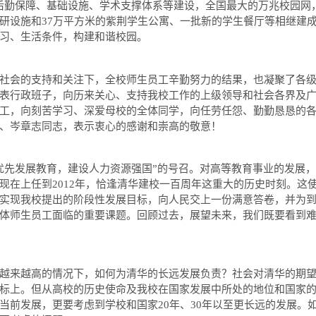
勤保障、基础设施、学术支撑体系等建设，全国最大的万兆校园网
研设施和
37
万平方米的紫荆学生公寓、一批新的学生餐厅等相继建
习、生活条件，构建和谐校园。
会的支持和关注下，全校师生员工辛勤努力的结果，也凝聚了各级
表行政班子，向历来关心、支持我校工作的上级领导和社会各界及
工，向刻苦学习、深爱母校的全体同学，向任劳任怨、勤勤恳恳的
、岑章志同志，表示衷心的感谢和崇高的敬意！
发展教育，建设人力资源强国”的号召。对高等教育事业的发展，特
现在上任到
2012
年，恰逢清华建校一百周年这重大的历史时刻。这
实现我校提出的阶段性发展目标，向人民交上一份满意答卷，并为
体师生员工面临的重要课题。回顾过去，展望未来，我们既要看到
来越高的情况下，如何为清华的长远发展负责？社会对清华的期望
标上。但从高校的历史使命及我校在国家发展中所处的地位和国家
当前发展，更要考虑到学校和国家
20
年、
30
年以至更长远的发展。