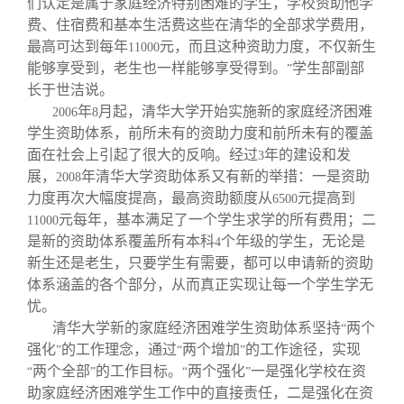
们认定是属于家庭经济特别困难的学生，学校资助他学
校友文苑
三创大赛
会长致辞
费、住宿费和基本生活费这些在清华的全部求学费用，
最高可达到每年
元，而且这种资助力度，不仅新生
11000
校友讲坛
实用信息
总会章程
能够享受到，老生也一样能够享受得到。
学生部副部
”
长于世洁说。
年
月起，清华大学开始实施新的家庭经济困难
2006
8
校友视界
理事会名单
学生资助体系，前所未有的资助力度和前所未有的覆盖
面在社会上引起了很大的反响。经过
年的建设和发
3
制度法规
展，
年清华大学资助体系又有新的举措：一是资助
2008
力度再次大幅度提高，最高资助额度从
元提高到
6500
元每年，基本满足了一个学生求学的所有费用；二
11000
联系我们
是新的资助体系覆盖所有本科
个年级的学生，无论是
4
新生还是老生，只要学生有需要，都可以申请新的资助
体系涵盖的各个部分，从而真正实现让每一个学生学无
忧。
清华大学新的家庭经济困难学生资助体系坚持
两个
“
强化
的工作理念，通过
两个增加
的工作途径，实现
”
“
”
两个全部
的工作目标。
两个强化
一是强化学校在资
“
”
“
”
助家庭经济困难学生工作中的直接责任，二是强化在资