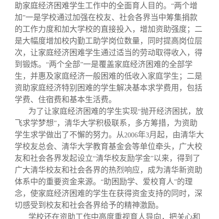
助家庭经济困难学生工作中的全面育人目的。
两个增
“
加
一是学校通过加强在校友、社会各界当中筹集捐款
”
的工作力度和加大学校的直接投入，增加资助强度；二
是大幅度增加校内勤工助学岗位数量，同时提高岗位层
次，让家庭经济困难学生通过适当的劳动取得收入，得
到锻炼。
两个全部
一是覆盖家庭经济困难的全部学
“
”
生，并惠及家庭经济一般困难的低收入家庭学生；二是
资助家庭经济特别困难的学生解决基本求学费用，包括
学费、住宿费和基本生活费。
为了让家庭经济困难的学生实现
抛开经济困扰，放
“
飞求学梦想
，清华大学积极联系，多方筹措，为资助
”
学生求学做出了不懈的努力。从
年
月起，由清华大
2006
3
学校友总会、清华大学教育基金会等单位牵头，广大校
友和社会各界发起设立
清华校友励学金
以来，得到了
“
”
广大清华校友和社会各界的热烈响应，成为清华新资助
体系中的重要资金来源。
助困励学、爱校育人
的理
“
”
念，使家庭经济困难的学生在获得资金支持的同时，深
切感受到校友和社会各界给予的精神激励。
学校还在资助工作中高度重视育人导向，把关心和