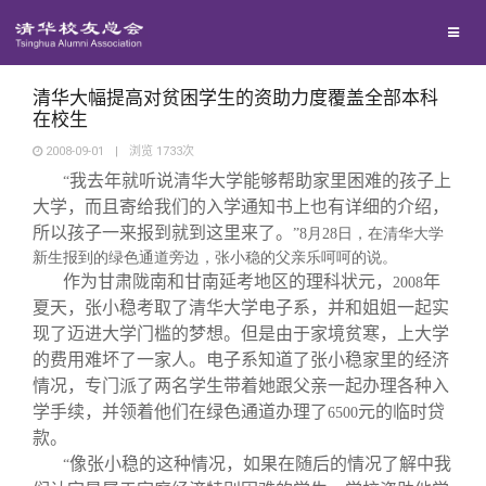
校友联络
回馈母校
地区联络
清华大幅提高对贫困学生的资助力度覆盖全部本科
在校生
2008-09-01
|
浏览
1733
次
媒体平台
年级联络
捐赠项目
我去年就听说清华大学能够帮助家里困难的孩子上
“
大学，而且寄给我们的入学通知书上也有详细的介绍，
百年清华
院系校友工作
捐赠新闻
《清华校友通讯》
所以孩子一来报到就到这里来了。
”8
月28
日
，在清华大学
新生报到的绿色通道旁边，张小稳的父亲乐呵呵的说。
作为甘肃陇南和甘南延考地区的理科状元，
年
2008
校友服务
专业委员会
捐赠纪事
《水木清华》
清华人物
夏天，张小稳考取了清华大学电子系，并和姐姐一起实
现了迈进大学门槛的梦想。但是由于家境贫寒，上大学
校友总会
的费用难坏了一家人。电子系知道了张小稳家里的经济
兴趣群体
捐赠方法
我要订阅
清华故事
终身学习
情况，专门派了两名学生带着她跟父亲一起办理各种入
学手续，并领着他们在绿色通道办理了
元的临时贷
6500
关闭
西南联大校友会
义工计划
新媒体平台
青春风采
信息化服务
总会简介
款。
像张小稳的这种情况，如果在随后的情况了解中我
“