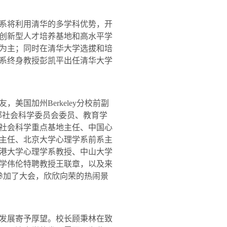
系将利用清华的多学科优势，开
创新型人才培养基地和高水平学
为主；同时在清华大学选拔和培
系
终身
教授彭凯平出任清华大学
友，美国加州
Berkeley
分校前副
部社会科学委员会委员、教育学
社会科学重点基地主任、中国心
主任、北京大学心理学系前系主
港大学心理学系教授、中山大学
学伟伦特聘教授王联章，以及来
参加了大会，欣欣向荣的热闹景
发展寄予厚望。校长顾秉林在致