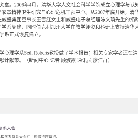
究室。
2006
年
4
月，清华大学人文社会科学学院成立心理学与认
李家杰精神卫生研究与心理危机干预中心。从
2007
年底开始，清
在威盛集团董事长
王雪红
女士和威盛电子总经理
陈文琦
先生的捐
理学系复建，同时伯克利加州大学在教学师资和科研上支持清华
学系正式恢复建立。
学心理学系
Seth Roberts
教授做了学术报告；相关专家学者还在清
献计献策。
（新闻中心 记者 顾淑霞 通讯员 廖江群）
复系大会
学心理学系复系大会在主楼接待厅举行。