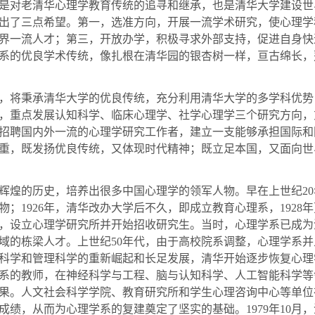
是对老清华心理学教育传统的追寻和继承，也是清华大学建设世
出了三点希望。第一，选准方向，开展一流学术研究，使心理学
界一流人才；第三，开放办学，积极寻求外部支持，促进自身快
系的优良学术传统，像扎根在清华园的银杏树一样，亘古绵长，
将秉承清华大学的优良传统，充分利用清华大学的多学科优势
，重点发展认知科学、临床心理学、社学心理学三个研究方向，
招聘国内外一流的心理学研究工作者，建立一支能够承担国际和
重，既发扬优良传统，又体现时代精神；既立足本国，又面向世
煌的历史，培养出很多中国心理学的领军人物。早在上世纪
20
物；
1926
年，清华改办大学后不久，即成立教育心理系，
1928
年
，设立心理学研究所并开始招收研究生。当时，心理学系已成为
域的栋梁人才。上世纪
50
年代，由于高校院系调整，心理学系并
科学和管理科学的重新崛起和长足发展，清华开始逐步恢复心理
系的教师，在神经科学与工程、脑与认知科学、人工智能科学等
果。人文社会科学学院、教育研究所和学生心理咨询中心等单位
成绩，从而为心理学系的复建奠定了坚实的基础。
1979
年
10
月，