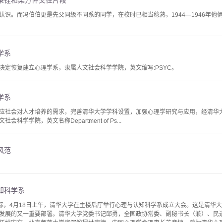
秉铨和梁方仲交往片段
认识。而冯伯伯更是先父同级不同系的同学，在校时已相当稔熟，1944—1946年
学系
决定恢复建立心理学系，隶属人文社会科学学院，英文缩写:PSYC。
学系
应社会对人才培养的需求，完善清华大学学科设置，加强心理学研究与应用，经清华
学学院，英文名称Department of Ps...
风范
知科学系
之际，4月18日上午，清华大学在主楼后厅举行心理与认知科学系成立大会。这是清华
发展的又一重要部署。清华大学党委书记邱勇，全国政协常委、副秘书长（兼）、民