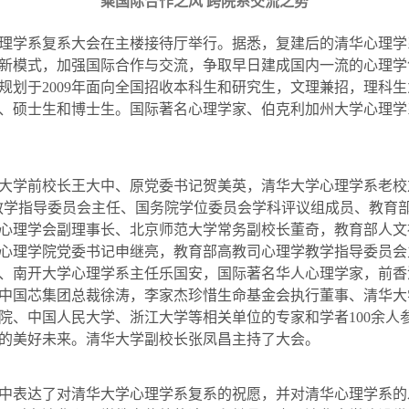
乘国际合作之风 跨院系交流之势
理学系复系大会在主楼接待厅举行。据悉，复建后的清华心理学
新模式，加强国际合作与交流，争取早日建成国内一流的心理学
规划于
2009
年面向全国招收本科生和研究生，文理兼招，理科生
、硕士生
和
博士生。国际著名心理学家、伯克利加州大学心理学
学前校长王大中、原党委书记贺美英，清华大学心理学系老校
教学指导委员会主任、国务院学位委员会学科评议组成员、教育
心理学会副理事长、北京师范大学常务副校长董奇，教育部人文
心理学院党委书记申继亮，教育部高教司心理学教学指导委员会
、南开大学心理学系主任乐国安，国际著名华人心理学家，前香
中国芯集团总裁徐涛，李家杰珍惜生命基金会执行董事、清华大
院、中国人民大学、浙江大学等相关单位的专家和学者
100
余人
的美好未来。清华大学副校长张凤昌主持了大会。
表达了对清华大学心理学系复系的祝愿，并对清华心理学系的