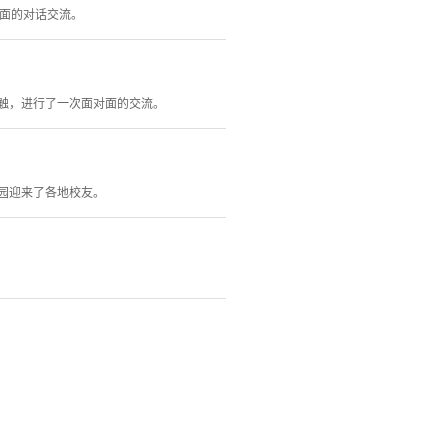
对面的对话交流。
接触，进行了一次面对面的交流。
华园迎来了各地校友。