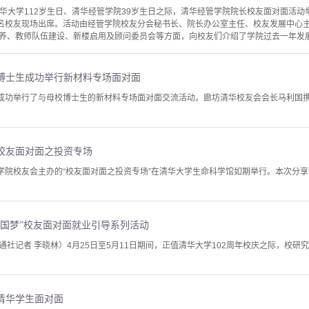
祝清华大学112岁生日、清华经管学院39岁生日之际，清华经管学院院长校友面对面活
余名校友现场出席。活动由经管学院校友分会秘书长、院长办公室主任、校友发展中心主任
养、教师队伍建设、新楼启用及顾问委员会等方面，向校友们介绍了学院过去一年发展情
博士生成功举行新材料专场面对面
会成功举行了与母校博士生的新材料专场面对面交流活动。廊坊清华校友会会长马利国
校友面对面之投资专场
药学院校友会主办的“校友面对面之投资专场”在清华大学生命科学馆如期举行。本次分享
中国梦”校友面对面就业引导系列活动
研通社记者 李晓林）4月25日至5月11日期间，正值清华大学102周年校庆之际，校研
清华学生面对面