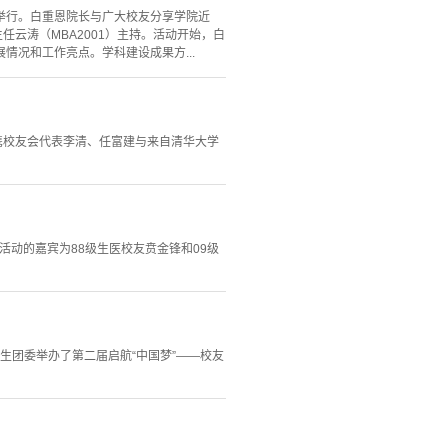
动举行。白重恩院长与广大校友分享学院近
云涛（MBA2001）主持。活动开始，白
况和工作亮点。学科建设成果方...
携校友会代表李清、任富建与来自清华大学
活动的嘉宾为88级生医校友贲金锋和09级
究生团委举办了第二届启航“中国梦”——校友