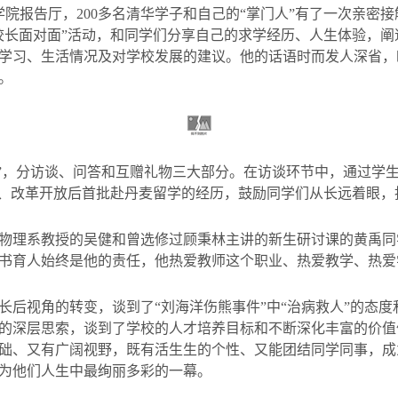
学院报告厅，
200
多名清华学子和自己的
“
掌门人
”
有了一次亲密接
校长面对面
”
活动，和同学们分享自己的求学经历、人生体验，阐
学习、生活情况及对学校发展的建议。他的话语时而发人深省，
。
”
，分访谈、问答和互赠礼物三大部分。在访谈环节中，通过学
、改革开放后首批赴丹麦留学的经历，鼓励同学们从长远着眼，
理系教授的吴健和曾选修过顾秉林主讲的新生研讨课的黄禹同
书育人始终是他的责任，他热爱教师这个职业、热爱教学、热爱
长后视角的转变，谈到了
“
刘海洋伤熊事件
”
中
“
治病救人
”
的态度
的深层思索，谈到了学校的人才培养目标和不断深化丰富的价值
础、又有广阔视野，既有活生生的个性、又能团结同学同事，成
为他们人生中最绚丽多彩的一幕。