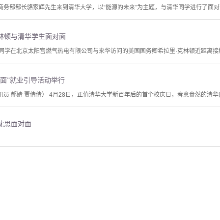
国商务部部长骆家辉先生来到清华大学，以“能源的未来”为主题，与清华同学进行了面
林顿与清华学生面对面
清华同学在北京太阳宫燃气热电有限公司与来华访问的美国国务卿希拉里·克林顿近距离
面”就业引导活动举行
讯员 郝婧 贾倩倩） 4月28日，正值清华大学新百年后的首个校庆日，春意盎然的清
沈思面对面