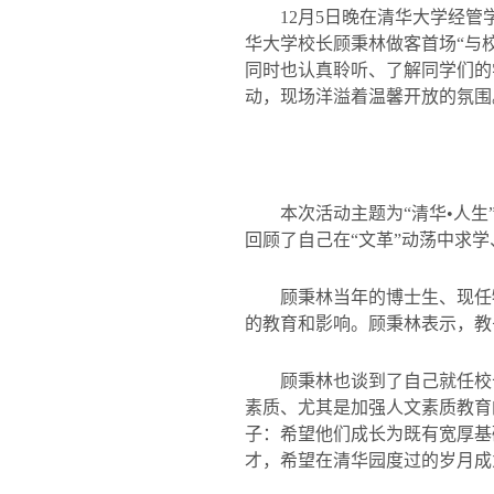
12
月
5
日
晚在清华大学经管
华大学校长顾秉林做客首场
“
与
同时也认真聆听、了解同学们的
动，现场洋溢着温馨开放的氛围
本次活动主题为
“
清华
•
人生
回顾了自己在
“
文革
”
动荡中求学
顾秉林当年的博士生、现任物
的教育和影响。顾秉林表示，教
顾秉林也谈到了自己就任校
素质、尤其是加强人文素质教育
子：希望他们成长为既有宽厚基
才，希望在清华园度过的岁月成