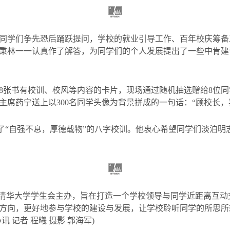
同学们争先恐后踊跃提问，学校的就业引导工作、百年校庆筹备
秉林一一认真作了解答，为同学们的个人发展提出了一些中肯建
8
张书有校训、校风等内容的卡片，现场通过随机抽选赠给
8
位同
主席药宁送上以
300
名同学头像为背景拼成的一句话：
“
顾校长，
了
“
自强不息，厚德载物
”
的八字校训。他衷心希望同学们淡泊明
清华大学学生会主办，旨在打造一个学校领导与同学近距离互动
方向，更好地参与学校的建设与发展，让学校聆听同学的所思所
讯 记者 程曦 摄影 郭海军
)