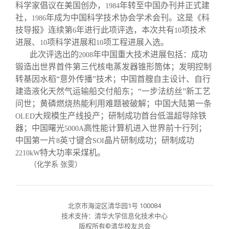
校友文苑
三创大赛
会长致辞
科学家倡议在美国创办，
年转至中国办刊并正式建
1984
社，
年成为中国科学技术协会学术会刊。这是《科
1986
技导报》连续第
年进行此项评选，本次共有
项技术
6
10
校友讲坛
实用信息
总会章程
进展、
项科学进展和
项工程进展入选。
10
10
此次评选出的
年中国重大技术进展包括：成功
2008
校友视界
理事会名单
锻造出世界首件第三代核电蒸发器锥形筒体；发明控制
转基因水稻“意外传播”技术；中国首艘自主设计、自行
建造液化天然气运输船交付船东；“一步法纺丝”新工艺
制度法规
问世；黄磷燃烧热能利用难题被破解；中国大陆第一条
大规模生产线投产；研制成功首台低温超导除铁
OLED
联系我们
器；中国曙光
高性能计算机进入世界前十行列；
5000A
中国第一片
英寸键合
晶片研制成功；研制成功
8
SOI
特大功率采煤机。
2210kW
（化学系 张雯）
北京市海淀区清华园1号 100084
技术支持：清华大学信息化技术中心
版权所有©清华校友总会