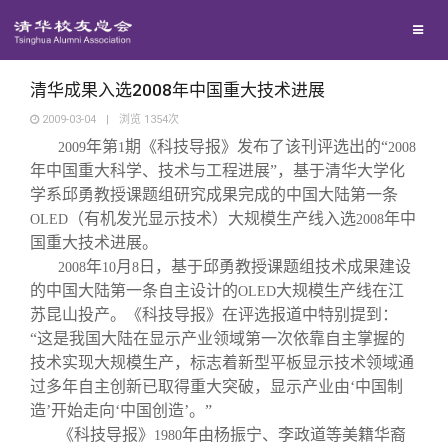
校友联络
回馈母校
地区联络
清华成果入选2008年中国重大技术进展
2009-03-04
|
浏览
1354
次
年第
期《科技导报》发布了该刊评选出的“
媒体平台
2009
1
年级联络
捐赠项目
2008
年中国重大科学、技术与工程进展”，基于清华大学化
学系邱勇教授课题组研究成果完成的中国大陆第一条
百年清华
院系校友工作
捐赠新闻
《清华校友通讯》
（有机发光显示技术）大规模生产线入选
年中
OLED
2008
国重大技术进展。
年
月
日，基于邱勇教授课题组技术成果建设
2008
10
8
校友服务
专业委员会
捐赠纪事
《水木清华》
清华人物
的中国大陆第一条自主设计的
大规模生产线在江
OLED
苏昆山投产。《科技导报》在评选报道中特别提到：
校友总会
兴趣群体
捐赠方法
我要订阅
清华故事
终身学习
“这是我国大陆在显示产业领域第一次依靠自主掌握的
技术实现大规模生产，标志着新型平板显示技术领域通
过多年自主创新已取得重大突破，显示产业由‘中国制
关闭
西南联大校友会
义工计划
新媒体平台
青春风采
信息化服务
总会简介
造’开始走向‘中国创造’。”
《科技导报》
年由杨振宁、李政道等美籍华裔
1980