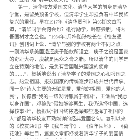
第一，清华校友爱国文化。清华大学的前身是清华
学堂，是留美预备学校，但清华学生却担负着中华民族
复兴的重任。早在
年《清华周刊》第
期文章写
1917
95
道，“清华同学会何会也？砥行励学，卧薪尝胆，将为
吾国树才之会也。”
年
月梅贻琦校长在《校友通
1934
1
讯》创刊词上说，“清华与别的学校有两个不同之点：
一则清华系美国退还庚子赔款所设立，庚子之役是国家
的奇耻大辱，庚款是民众之膏之脂。所以清华的同学是
立在特别的地位，是负有雪国耻兴国运的使命
的……”，概括地说出了清华学子的爱国之心和报国之
志。热爱祖国、报效国家的传统逐步形成并世代传承。
闻一多“诗人主要的天赋是爱，爱他的祖国，爱他的人
民”，侯德榜“我的一切发明都属于祖国”，王淦昌“我愿
以身许国”，邓稼先“假如能够再生，我仍选择中国，选
择核事业”，杨振斌“祖国终将选择那些选择了祖国的
人”都是清华校友耳熟能详的经典爱国名句。复刊以来
的《校友通讯》中《我与清华》、《值年园地》、《荷
花池》等栏目，篇篇文章都抒发着清华学子的爱国情