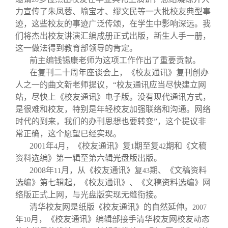
力宣传了朱凤蓉、喻宝才、缪文民等一大批校友典型事
迹，这些校友的事迹广泛传颂，在学生中影响深远。我
们将杰出校友讲演汇编成册正式出版，新生人手一册，
这一做法得到教育部领导的肯定。
前主编钱锡康老师为这项工作作出了重要贡献。
在复刊二十周年座谈会上，《校友通讯》复刊创办
人之一的曲文新老师提议，“校友通讯应当尽快建立网
站，尽快上《校友通讯》电子版。没有现代通讯方式，
是很难和校友，特别是年轻校友加强联络和沟通。网络
时代的到来，我们的办刊思想也要转变”，这个提议非
常正确，这个愿望已经实现。
2001
年
月，《校友通讯》复
期至复
期和《文稿
4
1
42
资料选编》第一辑至第六辑光盘版出版。
2008
年
月，从《校友通讯》复
期、《文稿资料
11
43
选编》第七辑起，《校友通讯》、《文稿资料选编》网
络版正式上网，与光盘版实现无缝衔接。
清华校友网是纸版《校友通讯》的自然延伸。
2007
年
月，《校友通讯》编辑部接手清华校友网校友动态
10