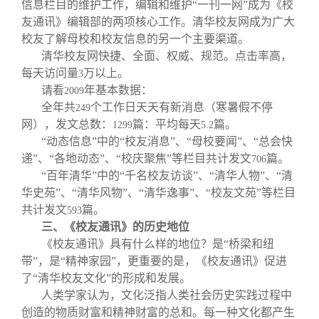
信息栏目的维护工作，编辑和维护“一刊一网”成为《校
友通讯》编辑部的两项核心工作。清华校友网成为广大
校友了解母校和校友信息的另一个主要渠道。
清华校友网快捷、全面、权威、规范。点击率高，
每天访问量
万以上。
3
请看
年基本数据：
2009
全年共
个工作日天天有新消息（寒暑假不停
249
网），发文总数：
篇：平均每天
篇。
1299
5.2
“动态信息”中的“校友消息”、“母校要闻”、“总会快
递”、“各地动态”、“校庆聚焦”等栏目共计发文
篇。
706
“百年清华”中的“千名校友访谈”、“清华人物”、“清
华史苑”、“清华风物”、“清华逸事”、“校友文苑”等栏目
共计发文
篇。
593
三、《校友通讯》的历史地位
《校友通讯》具有什么样的地位？是“桥梁和纽
带”，是“精神家园”，更重要的是，《校友通讯》促进
了“清华校友文化”的形成和发展。
人类学家认为，文化泛指人类社会历史实践过程中
创造的物质财富和精神财富的总和。每一种文化都产生