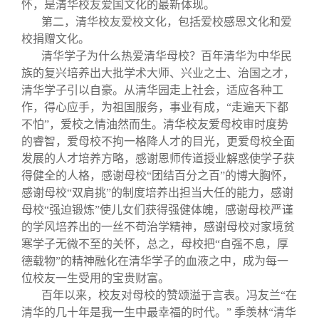
怀，是清华校友爱国文化的最新体现。
第二，清华校友爱校文化，包括爱校感恩文化和爱
校捐赠文化。
清华学子为什么热爱清华母校？百年清华为中华民
族的复兴培养出大批学术大师、兴业之士、治国之才，
清华学子引以自豪。从清华园走上社会，适应各种工
作，得心应手，为祖国服务，事业有成，“走遍天下都
不怕”，爱校之情油然而生。清华校友爱母校审时度势
的睿智，爱母校不拘一格降人才的目光，更爱母校全面
发展的人才培养方略，感谢恩师传道授业解惑使学子获
得健全的人格，感谢母校“团结百分之百”的博大胸怀，
感谢母校“双肩挑”的制度培养出担当大任的能力，感谢
母校“强迫锻炼”使儿女们获得强健体魄，感谢母校严谨
的学风培养出的一丝不苟治学精神，感谢母校对家境贫
寒学子无微不至的关怀，总之，母校把“自强不息，厚
德载物”的精神融化在清华学子的血液之中，成为每一
位校友一生受用的宝贵财富。
百年以来，校友对母校的赞颂溢于言表。冯友兰“在
清华的几十年是我一生中最幸福的时代。” 季羡林“清华