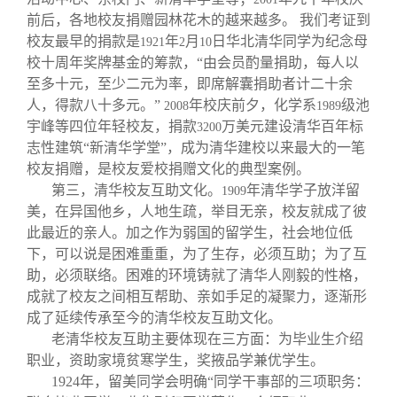
前后，各地校友捐赠园林花木的越来越多。
我们考证到
校友最早的捐款是
年
月
日华北清华同学为纪念母
1921
2
10
校十周年奖牌基金的筹款，“由会员酌量捐助，每人以
至多十元，至少二元为率，即席解囊捐助者计二十余
人，得款八十多元。”
年校庆前夕，化学系
级池
2008
1989
宇峰等四位年轻校友，捐款
万美元建设清华百年标
3200
志性建筑“新清华学堂”，成为清华建校以来最大的一笔
校友捐赠，是校友爱校捐赠文化的典型案例。
第三，清华校友互助文化。
年清华学子放洋留
1909
美，在异国他乡，人地生疏，举目无亲，校友就成了彼
此最近的亲人。加之作为弱国的留学生，社会地位低
下，可以说是困难重重，为了生存，必须互助；为了互
助，必须联络。困难的环境铸就了清华人刚毅的性格，
成就了校友之间相互帮助、亲如手足的凝聚力，逐渐形
成了延续传承至今的清华校友互助文化。
老清华校友互助主要体现在三方面：为毕业生介绍
职业，资助家境贫寒学生，奖掖品学兼优学生。
1924
年，留美同学会明确“同学干事部的三项职务：