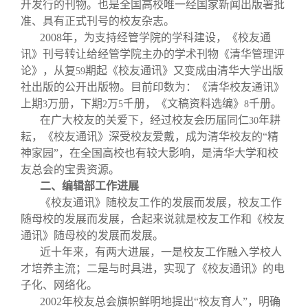
开发行的刊物。也是全国高校唯一经国家新闻出版署批
准、具有正式刊号的校友杂志。
2008
年，为支持经管学院的学科建设，《校友通
讯》刊号转让给经管学院主办的学术刊物《清华管理评
论》，从复
期起《校友通讯》又变成由清华大学出版
59
社出版的公开出版物。目前印数为：《清华校友通讯》
上期
万册，下期
万
千册，《文稿资料选编》
千册。
3
2
5
8
在广大校友的关爱下，经过校友会历届同仁
年耕
30
耘，《校友通讯》深受校友爱戴，成为清华校友的“精
神家园”，在全国高校也有较大影响，是清华大学和校
友总会的宝贵资源。
二、编辑部工作进展
《校友通讯》随校友工作的发展而发展，校友工作
随母校的发展而发展，合起来说就是校友工作和《校友
通讯》随母校的发展而发展。
近十年来，有两大进展，一是校友工作融入学校人
才培养主流；二是与时具进，实现了《校友通讯》的电
子化、网络化。
2002
年校友总会旗帜鲜明地提出“校友育人”，明确