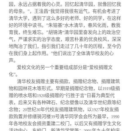
园，永远占据着我的心灵。回忆起清华园，就像回忆我
的母亲。”，王淦昌“我觉得我很有运气，有机会考进了
清华大学，遇到了这么多好的老师、好的同学，在这样
好的环境中读书。”朱镕基“水木清华，春风化雨，教我
育我，终生难忘。”胡锦涛“清华园里奋发向上的政治空
气，严谨求实的治学态度，艰苦朴素的优良校风，深深
地陶冶了我们，指引我们走过了几十年的历程，至今仍
在我们身上起作用。”他们说出了全体清华校友的心
声。
爱校文化的另一个重要组成部分是“爱校捐赠文
化”。
清华校友捐赠主要有捐款、捐赠纪念物、捐赠建筑
物和园林花木等形式。早期是捐赠纪念物，以
级捐
1919
赠的喷水塔和
级捐赠的“行胜于言”日晷为典型代
1920
表，后来又有各种碑石、纪念塑像以及清华世纪鼎等纪
念物；
世纪
年代校友捐赠建筑物，以
年校友捐
20
30
1927
款购置并修缮骑河楼
号清华同学会会所为最早，
39
1990
年各地校友会捐资重建二校门，以后又有捐赠学生文化
活动中心、东校门、新清华学堂等；
年九十年校庆
2001