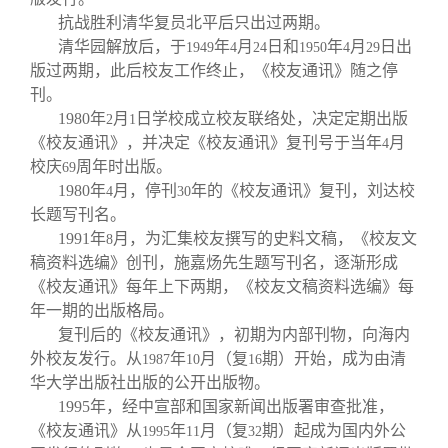
抗战胜利清华复员北平后只出过两期。
清华园解放后，于
年
月
日和
年
月
日出
1949
4
24
1950
4
29
版过两期，此后校友工作终止，《校友通讯》随之停
刊。
1980
年
月
日学校成立校友联络处，决定定期出版
2
1
《校友通讯》，并决定《校友通讯》复刊号于当年
月
4
校庆
周年时出版。
69
1980
年
月，停刊
年的《校友通讯》复刊，刘达校
4
30
长题写刊名。
1991
年
月，为汇集校友撰写的史料文稿，《校友文
8
稿资料选编》创刊，施嘉炀先生题写刊名，逐渐形成
《校友通讯》每年上下两期，《校友文稿资料选编》每
年一期的出版格局。
复刊后的《校友通讯》，初期为内部刊物，向海内
外校友发行。从
年
月（复
期）开始，成为由清
1987
10
16
华大学出版社出版的公开出版物。
1995
年，经中宣部和国家新闻出版署审查批准，
《校友通讯》从
年
月（复
期）起成为国内外公
1995
11
32