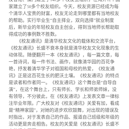
家建立了
多个校友组织。今天，校友资源已经成为每
50
个清华人宝贵的财富，校友无论走到哪里都有当地校友
的帮助。实行毕业生“自主择业，双向选择”就业制度
后，新毕业的年轻校友自主创业，得到当地师长帮助取
得成功的事例数不胜数。
《校友通讯》是清华校友文化的载体和交流平台，
《校友通讯》长盛不衰本身就是清华校友文化现象的生
动体现。随便翻开一本《校友通讯》，每一篇文章，每
一首诗词，每一件书法、画作，就像清华园的百花争
艳，抒发着清华学子对祖国和母校的热爱，《校友通
讯》正是这百花生长的肥沃土壤。《校友通讯》的特点
是读者和作者同一。《校友通讯》这个舞台是“自导自
演”，在这个舞台上，只有师长、学长和师弟师妹，没
有领导，不分彼此，在《校友通讯》上发表文章一律标
注毕业年限。广大校友对《校友通讯》关爱有加，看成
是“精神家园”，对她的进步欢欣鼓舞，对出现的错误及
时指出，对于发表自己的作品、报道自己班级和年级的
活动更是奔走相告。校友的关爱是《校友通讯》长盛不