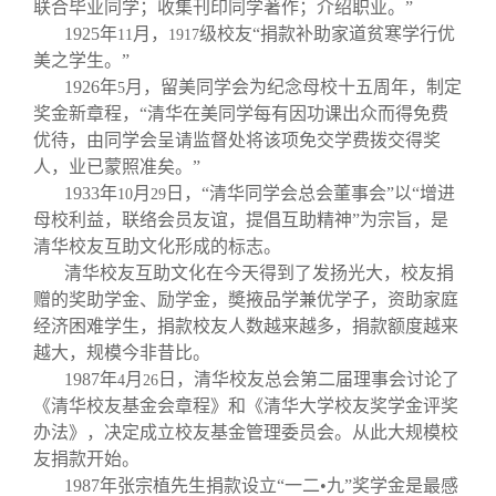
联合毕业同学；收集刊印同学著作；介绍职业。”
1925
年
月，
级校友“捐款补助家道贫寒学行优
11
1917
美之学生。”
1926
年
月，留美同学会为纪念母校十五周年，制定
5
奖金新章程，“清华在美同学每有因功课出众而得免费
优待，由同学会呈请监督处将该项免交学费拨交得奖
人，业已蒙照准矣。”
1933
年
月
日，“清华同学会总会董事会”以“增进
10
29
母校利益，联络会员友谊，提倡互助精神”为宗旨，是
清华校友互助文化形成的标志。
清华校友互助文化在今天得到了发扬光大，校友捐
赠的奖助学金、励学金，奬掖品学兼优学子，资助家庭
经济困难学生，捐款校友人数越来越多，捐款额度越来
越大，规模今非昔比。
1987
年
月
日，清华校友总会第二届理事会讨论了
4
26
《清华校友基金会章程》和《清华大学校友奖学金评奖
办法》，决定成立校友基金管理委员会。从此大规模校
友捐款开始。
1987
年张宗植先生捐款设立“一二•九”奖学金是最感