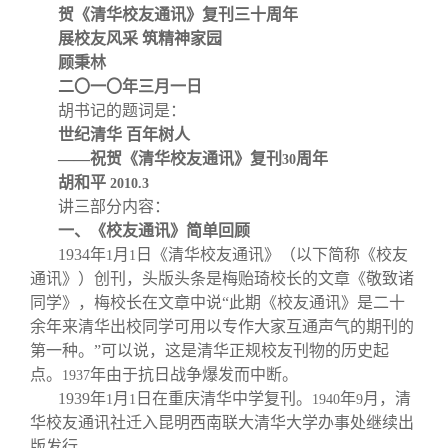
校友文苑
三创大赛
会长致辞
贺《清华校友通讯》复刊三十周年
展校友风采
筑精神家园
顾秉林
校友讲坛
实用信息
总会章程
二〇一〇年三月一日
胡书记的题词是：
校友视界
理事会名单
世纪清华
百年树人
——祝贺《清华校友通讯》复刊
周年
30
胡和平
2010.3
制度法规
讲三部分内容：
一、《校友通讯》简单回顾
联系我们
1934
年
月
日《清华校友通讯》（以下简称《校友
1
1
通讯》）创刊，头版头条是梅贻琦校长的文章《敬致诸
同学》，梅校长在文章中说“此期《校友通讯》是二十
余年来清华出校同学可用以专作大家互通声气的期刊的
第一种。”可以说，这是清华正规校友刊物的历史起
点。
年由于抗日战争爆发而中断。
1937
1939
年
月
日在重庆清华中学复刊。
年
月，清
1
1
1940
9
华校友通讯社迁入昆明西南联大清华大学办事处继续出
版发行。