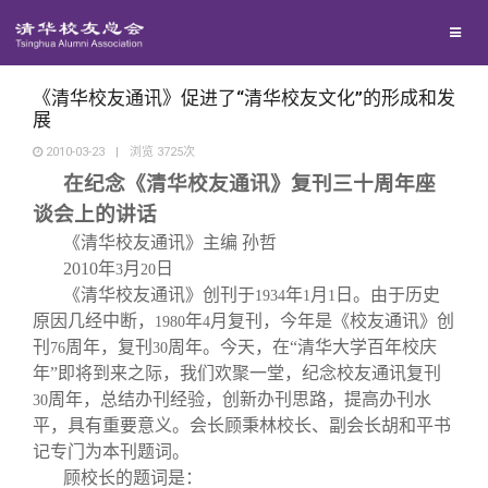
校友联络
回馈母校
地区联络
《清华校友通讯》促进了“清华校友文化”的形成和发
展
2010-03-23
|
浏览
3725
次
媒体平台
年级联络
捐赠项目
在纪念《清华校友通讯》复刊三十周年座
谈会上的讲话
百年清华
院系校友工作
捐赠新闻
《清华校友通讯》
《清华校友通讯》主编
孙哲
2010
年
月
日
3
20
校友服务
《清华校友通讯》创刊于
专业委员会
捐赠纪事
《水木清华》
清华人物
年
月
日。由于历史
1934
1
1
原因几经中断，
年
月复刊，今年是《校友通讯》创
1980
4
刊
周年，复刊
周年。今天，在“清华大学百年校庆
76
30
校友总会
兴趣群体
捐赠方法
我要订阅
清华故事
终身学习
年”即将到来之际，我们欢聚一堂，纪念校友通讯复刊
周年，总结办刊经验，创新办刊思路，提高办刊水
30
平，具有重要意义。会长顾秉林校长、副会长胡和平书
关闭
西南联大校友会
义工计划
新媒体平台
青春风采
信息化服务
总会简介
记专门为本刊题词。
顾校长的题词是：