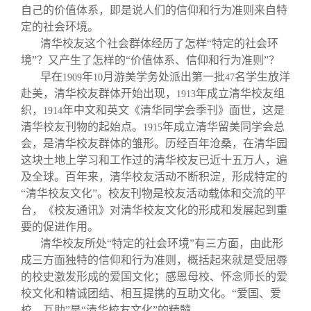
自己的价值体系，即是说人们的信仰和行为准则来自特
定的社会环境。
清华校友这个社会群体经历了怎样“特定的社会环
境”？又产生了怎样的“价值体系、信仰和行为准则”？
早在
年
月游美学务处派出第一批
名学生放洋
1909
10
47
赴美，清华校友群体开始出现，
年成立清华校友组
1913
织，
年中文和英文《清华同学会季刊》面世，这是
1914
清华校友刊物的起始点。
年成立清华留美同学会总
1915
会，是清华校友群体的雏形。历经百年沧桑，在清华园
这块土地上学习和工作过的清华校友已近十五万人，遍
及全球。百年来，清华校友活动不断积淀，形成特定的
“清华校友文化”。校友刊物是校友活动载体和交流的平
台，《校友通讯》对清华校友文化的形成和发展起到重
要的促进作用。
清华校友所处“特定的社会环境”有三方面，由此形
成三方面独特的信仰和行为准则，概括起来就是受屈辱
的校史激发形成的爱国文化；感恩母校、怀念师长的爱
校文化和精诚团结、相互提携的互助文化。“爱国、爱
校、互助”是“清华校友文化”的精髓。