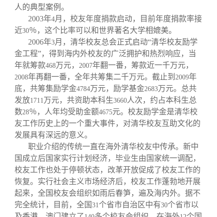
人的典型案例。
2003
年
月，校友年度捐款启动，目前年度捐款率接
4
近
％，这个比率可以和世界著名大学相媲美。
30
2006
年
月，清华校友总会正式启动“清华校友励学
3
金工程”，得到海内外校友的广泛拥护和热烈响应，当
年就筹款
万元，
年翻一番，筹款近一千万元，
468
2007
年再翻一番，全年共筹集二千万元。截止到
年
2008
2009
底，共筹集励学金
万元，励学基金
万元。总共
4784
2683
发放
万元，共资助本科生
人次，约占本科生总
1711
3660
数
％，人年均受助金额
元。校友励学金是清华校
28
4675
友工作历史上的一个重大事件，对清华校友互助文化的
发展具有深远的意义。
职业介绍的传统一直在海外清华校友中传承。新中
国成立后国家实行计划经济，毕业生由国家统一调配，
校友工作也处于停顿状态，改革开放促成了校友工作的
恢复。实行社会主义市场经济后，校友工作蓬勃地开展
起来，全国校友会组织如雨后春笋，遍及海内外。据不
完全统计，目前，全国
个省市自治区中有
个省市以
31
30
及香港、澳门建立了
多个校友会组织，在海外
个国
140
12