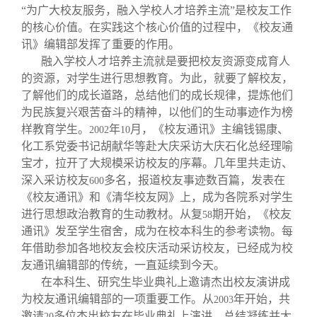
“为广大校友服务，融入学校人才培养主流”是校友工作
的核心价值。在实践这个核心价值的过程中，《校友通
讯》编辑部发挥了重要的作用。
融入学校人才培养主流就是要把校友资源变成育人
的资源，对学生进行思想教育。为此，就要了解校友，
了解他们的成长道路，总结他们的成长规律，提炼他们
为民族复兴艰苦奋斗的精神，以他们的生动事迹作为榜
样教育学生。
年
月，《校友通讯》主编钱锡康、
2002
10
化工系党委书记胡献华等赴大庆采访大庆石化总经理喻
宝才，拉开了大规模采访校友的序幕。几年里共走访、
深入采访校友
多名，报道校友事迹数百篇，发表在
600
《校友通讯》和《清华校友网》上，成为各院系对学生
进行思想政治教育的生动教材。从复
期开始，《校友
58
通讯》发至学生宿舍，成为在校本科生的参考读物。每
年借助参加各地校友会校庆活动采访校友，已经成为校
友通讯编辑部的传统，一直延续到今天。
在本科生、研究生毕业典礼上邀请杰出校友演讲成
为校友通讯编辑部的一项重要工作。从
年开始，共
2003
邀请
多位杰出校友在毕业典礼上演讲，总结凝练并大
20