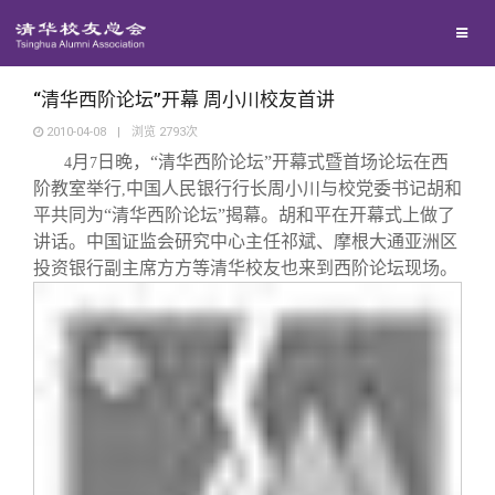
校友联络
回馈母校
地区联络
“清华西阶论坛”开幕 周小川校友首讲
2010-04-08
|
浏览
2793
次
月
日晚，“清华西阶论坛”开幕式暨首场论坛在西
媒体平台
4
7
年级联络
捐赠项目
阶教室举行
中国人民银行行长周小川与校党委书记胡和
,
平共同为“清华西阶论坛”揭幕。胡和平在开幕式上做了
百年清华
院系校友工作
捐赠新闻
《清华校友通讯》
讲话。中国证监会研究中心主任祁斌、摩根大通亚洲区
投资银行副主席方方等清华校友也来到西阶论坛现场。
校友服务
专业委员会
捐赠纪事
《水木清华》
清华人物
校友总会
兴趣群体
捐赠方法
我要订阅
清华故事
终身学习
关闭
西南联大校友会
义工计划
新媒体平台
青春风采
信息化服务
总会简介