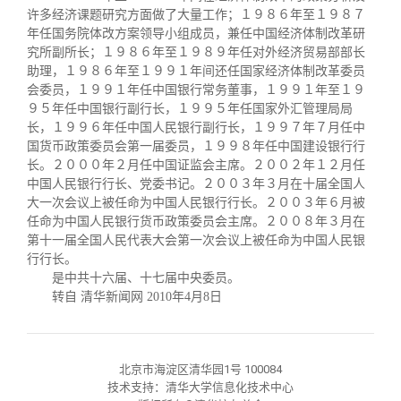
许多经济课题研究方面做了大量工作；１９８６年至１９８７
年任国务院体改方案领导小组成员，兼任中国经济体制改革研
究所副所长；１９８６年至１９８９年任对外经济贸易部部长
助理，１９８６年至１９９１年间还任国家经济体制改革委员
会委员，１９９１年任中国银行常务董事，１９９１年至１９
９５年任中国银行副行长，１９９５年任国家外汇管理局局
长，１９９６年任中国人民银行副行长，１９９７年７月任中
国货币政策委员会第一届委员，１９９８年任中国建设银行行
长。２０００年２月任中国证监会主席。２００２年１２月任
中国人民银行行长、党委书记。２００３年３月在十届全国人
大一次会议上被任命为中国人民银行行长。２００３年６月被
任命为中国人民银行货币政策委员会主席。２００８年３月在
第十一届全国人民代表大会第一次会议上被任命为中国人民银
行行长。
是中共十六届、十七届中央委员。
转自 清华新闻网
2010
年
4
月
8
日
北京市海淀区清华园1号 100084
技术支持：清华大学信息化技术中心