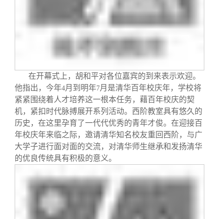
校友文苑
三创大赛
会长致辞
校友讲坛
实用信息
总会章程
校友视界
理事会名单
在开幕式上，胡和平对各位嘉宾的到来表示欢迎。
他指出，今年
月到明年
月是清华百年校庆年，学校将
4
7
制度法规
紧紧围绕着人才培养这一根本任务，藉百年校庆的契
机，紧扣时代脉搏展开系列活动。西阶教室具有悠久的
联系我们
历史，在这里孕育了一代代优秀的青年才俊。在迎接百
年校庆年来临之际，邀请清华知名校友重回西阶，与广
大学子进行面对面的交流，对清华师生继承和发扬清华
的优良传统具有积极的意义。