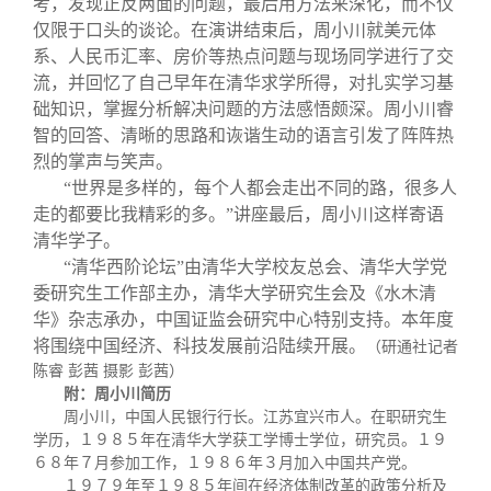
考，发现正反两面的问题，最后用方法来深化，而不仅
仅限于口头的谈论。在演讲结束后，周小川就美元体
系、人民币汇率、房价等热点问题与现场同学进行了交
流，并回忆了自己早年在清华求学所得，对扎实学习基
础知识，掌握分析解决问题的方法感悟颇深。周小川睿
智的回答、清晰的思路和诙谐生动的语言引发了阵阵热
烈的掌声与笑声。
“世界是多样的，每个人都会走出不同的路，很多人
走的都要比我精彩的多。”讲座最后，周小川这样寄语
清华学子。
“清华西阶论坛”由清华大学校友总会、清华大学党
委研究生工作部主办，清华大学研究生会及《水木清
华》杂志承办，中国证监会研究中心特别支持。本年度
将围绕中国经济、科技发展前沿陆续开展。
（研通社记者
陈睿 彭茜 摄影 彭茜）
附：周小川简历
周小川，中国人民银行行长。江苏宜兴市人。在职研究生
学历，１９８５年在清华大学获工学博士学位，研究员。１９
６８年７月参加工作，１９８６年３月加入中国共产党。
１９７９年至１９８５年间在经济体制改革的政策分析及