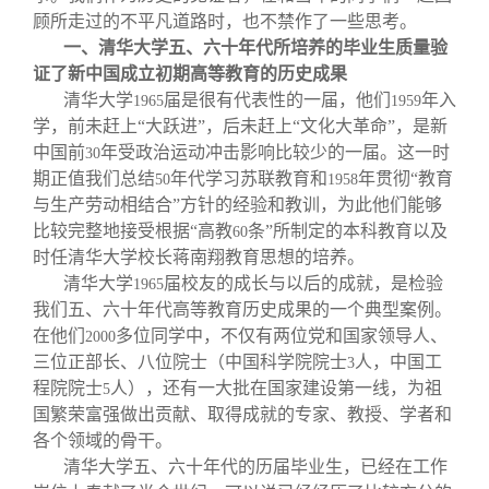
校友文苑
三创大赛
会长致辞
顾所走过的不平凡道路时，也不禁作了一些思考。
一、清华大学五、六十年代所培养的毕业生质量验
校友讲坛
实用信息
总会章程
证了新中国成立初期高等教育的历史成果
清华大学
届是很有代表性的一届，他们
年入
1965
1959
学，前未赶上“大跃进”，后未赶上“文化大革命”，是新
校友视界
理事会名单
中国前
年受政治运动冲击影响比较少的一届。这一时
30
期正值我们总结
年代学习苏联教育和
年贯彻“教育
50
1958
与生产劳动相结合”方针的经验和教训，为此他们能够
制度法规
比较完整地接受根据“高教
条”所制定的本科教育以及
60
时任清华大学校长蒋南翔教育思想的培养。
联系我们
清华大学
届校友的成长与以后的成就，是检验
1965
我们五、六十年代高等教育历史成果的一个典型案例。
在他们
多位同学中，不仅有两位党和国家领导人、
2000
三位正部长、八位院士（中国科学院院士
人，中国工
3
程院院士
人），还有一大批在国家建设第一线，为祖
5
国繁荣富强做出贡献、取得成就的专家、教授、学者和
各个领域的骨干。
清华大学五、六十年代的历届毕业生，已经在工作