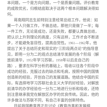
本问题，一个是方向问题，一个是质量问题。评价教育
的成败优劣，归根结底取决于这两个根本问题解决得如
何。
蒋南翔同志生前特别注意经常总结工作，他说：如
果一个人只做工作，不做总结，那他只是做了一半；每
一件工作，无论是成功，还是失败，都要认真做总结，
把认识上升到理论的高度，只有这样，工作才会不断进
步，才能避免盲目性，提高自觉性。
—
年，他
1961
1962
提出了关于总结历史和现实的“三阶段两点论”的指导意
见，即用一分为二的观点总结清华发展的各个阶段（解
放前清华，
年学习苏联，
年以后走自己的
1952
1958
路），要求在科学分析的基础上，吸收以往各个阶段中
成功的经验，克服过去的缺点和毛病，按照中国的国情
创造新的经验，开创自己的发展道路。他结合中国的实
际，有选择地学习苏联社会主义大学的好经验，对解放
前清华的办学经验也一分为二地进行分析和吸收，还特
别注意继承我党在解放区办学的优良传统。因此，他的
许多做法与苏联不同，有自己丰富的创新特色。
目前我国教育界正在讨论《教育改革和发展纲