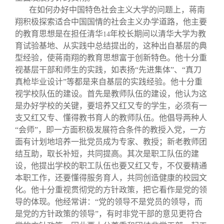
在如何办好中国特色社会主义大学的问题上，蒋南
翔积极探索适合中国国情的社会主义办学道路，他主要
的教育思想是在担任清华
年校长期间以清华大学为教
14
育试验基地、从实践中总结提出的，这种出自基层的典
型经验，使蒋南翔的教育思想富于创新特色。他十分重
视基层干部和师生的实践，如表扬“先进集体”、“真刀
真枪毕业设计”等都是来自基层的实践经验。他十分重
视学校队伍的建设。首先是教师队伍的建设，他认为这
是办好学校的关键，要培养又红又专的学生，必须有一
支又红又专、懂得教书育人的教师队伍。他倡导两种人
“会师”，即一方面积极发展符合条件的教授入党，一方
面有计划地培养一批党员成为专家、教授；新老教师团
结互助，取长补短，共同提高。其次是职工队伍的建
设，他提出学校的职工队伍也要又红又专，不仅要精通
本职工作，还要懂得服务育人，共同创造健康的校园文
化。他十分重视贯彻党的方针政策，把它看作是党的领
导的体现。他经常讲：“党的领导不是党员的领导，而
是党的方针政策的领导”，有时非党干部的意见更符合