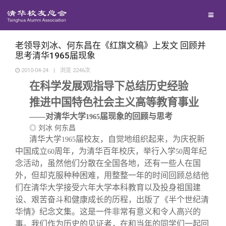
校友联络
回馈母校
地区联络
老领导刘冰、何东昌在《红旗文稿》上发文 回顾并
思考清华1965届现象
2010-04-24
|
浏览
2246
次
媒体平台
年级联络
捐赠项目
在科学发展观指导下总结历史经验
推进中国特色社会主义高等教育事业
百年清华
院系校友工作
捐赠新闻
《清华校友通讯》
——对清华大学
届现象的回顾与思考
1965
◎ 刘冰
何东昌
校友服务
专业委员会
捐赠纪事
《水木清华》
清华人物
清华大学
届校友，自觉地组织起来，为庆祝新
1965
中国成立
周年，为清华百年校庆，举行入学
周年纪
60
50
念活动，虽然他们分散在全国各地，还有一些人在国
校友总会
兴趣群体
捐赠方法
我要订阅
清华故事
终身学习
外，但却克服种种困难，用整整一年的时间回顾总结他
们在清华大学接受六年大学本科教育以及投身祖国建
关闭
西南联大校友会
义工计划
新媒体平台
青春风采
信息化服务
总会简介
设、艰苦奋斗和健康成长的历程，出版了《半个世纪清
华情》纪念文集。这是一件非常有意义和令人高兴的
事。我们作为历史的见证者，在和当年的同学们一起回