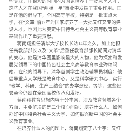
些专业，在很短的时间内为国家培养了一批急需人才，
这些人才在我国“两弹一星”事业中发挥了重要作用。正
是在他的倡导下，全国高等学校，特别是一批重点大
学，在“文革”前
年为国家培养了一大批又红又专的建
17
设人才，也因此为奠定中国特色社会主义高等教育事业
基础作出了重要贡献。
蒋南翔担任清华大学校长长达
年之久，加上他担
14
任高教部部长以及“文革”后重任教育部部长期间对清华
的关心，他是清华园里影响最大的人物，他为探索和发
展党领导下的中国特色社会主义高等教育事业殚精竭
虑。在他的领导下，清华首创学生政治辅导员制度；他
倡导重点大学既是教育中心，又是科学研究中心，实行
“教学、科研、生产三结合”的办学途径，等等，这些经
验至今仍然在全国高校传承和发扬。
蒋南翔教育思想内容十分丰富，涉及教育领域各个
方面，主要解决的是三个核心问题：培养什么人、如何
办好中国特色社会主义大学、如何振兴新中国的社会主
义教育事业。
在培养什么人的问题上，蒋南翔定了八个字：又红