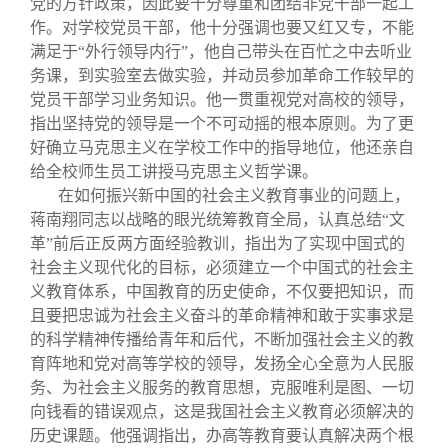
党的方针政策，因此要十分尊重和团结非党干部一起工
作。对学校党员干部，他十分强调也要又红又专，不能
满足于“外行领导内行”，他自己带头在百忙之中去听业
务课，到实验室去做实验，并动员参加革命工作较早的
党员干部学习业务知识。他一贯重视党对高校的领导，
指出坚持党的领导是一个不可动摇的根本原则。为了更
好确立马克思主义在学校工作中的指导地位，他还亲自
给全校师生员工讲授马克思主义哲学课。
在如何振兴新中国的社会主义教育事业的问题上，
蒋南翔同志以战略的眼光统筹教育全局，认真总结“文
革”前后正反两方面经验教训，指出为了实现中国式的
社会主义现代化的目标，必须建立一个中国式的社会主
义教育体系，中国教育的历史使命，不仅要把知识，而
且要把忠诚为社会主义奋斗的革命精神和敢于实事求是
的科学精神传播给青年和后代，不断加强社会主义的教
育阵地和党对高等学校的领导，发扬全心全意为人民服
务、为社会主义服务的教育思想，克服唯利是图、一切
向钱看的错误观点，这是我国社会主义教育必须解决的
历史课题。他强调指出，办高等教育要认真解决两个根