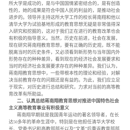
所大学是成功的，是与中国国情紧密结合的，是有创造
性的，她的成果是符合中国人民的利益的，是推动社会
进步的。领导并主持这所大学工作的校长蒋南翔和他以
清华大学为试验基地形成的教育思想无疑是非常值得深
入研究和挖掘的，这对于我们正在进行的教育改革也会
有积极的指导意义。当然，历史在前进，社会在发展，
现在研究蒋南翔教育思想，要有正确的历史观，既不能
脱离当时的历史条件，又必须看到新形势与当年国内外
形势存在的种种差异，看到现在的经济社会发展要求和
当时的经济社会发展要求存在的种种差异。我们认为，
蒋南翔教育思想中，一些带根本性的理论和经验，对解
决当前教育存在的问题还是有益的。为此，我们应立足
于现实，对历史进行总结和研究，力求对当前的高等教
育改革有所助益。
二、认真总结蒋南翔教育思想对推进中国特色社会
主义高等教育事业有积极意义
蒋南翔早期就是我国青年运动的著名领导者，在长
达
多年的革命生涯中，特别是在他担任清华大学校
50
长、党委书记和高教部部长以及“文革”后重返教育部部