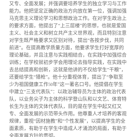
又专、全面发展；并强调要培养学生的独立学习与工作
能力。他把坚定正确的政治方向放在第一位，强调加强
马克思主义理论学习和思想政治工作。在对学生政治上
的要求方面，他提出了“上三层楼”的思想，也就是爱国
主义、社会主义和树立共产主义世界观，而且特别注意
对学生既严格要求又区别对待，提出“各按步伐，共同
前进”。在提高教学质量方面，他要求学生打好宽厚的
理论基础，并且注意与实践相结合，在实践中加强综合
训练；在学校就初步学会用理论去指导实践，在实践中
去总结提高和创新，这就是他讲的不仅给学生“干粮”，
还要给学生“猎枪”。他十分重视体育，提出了“争取至
少为祖国健康工作
年”这一著名口号。他提倡在学生
50
中建立“三支代表队”：以政治辅导员为主体的政治代表
队，以业务尖子为主体的科学登山队和以文艺、体育特
长生为主体的文体代表队，目的是在学生中起又红又
专、全面发展的示范带头作用。他尊重人才培养的客观
规律，重视“因材施教”和“个性发展”，以提高学生的全
面素质，有助于在学生中造成人才涌流的局面，有助于
全面发展方针的贯彻。