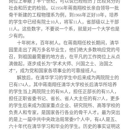
岗位上奉献了半个世纪，可以说已经经历了比较充分的
社会和历史的检验。以
年蒋南翔校长亲自领导一批
1956
骨干新建的工程物理系为例，到
年正好
年，培养
1966
10
的学生中已经有院士
人，将军
人，省部级以上干部
10
11
人。这些数字，不要说一个系，就是对一个大学也是
11
少有的。
十年树木，百年树人。在蒋南翔任校长期间，清华
园里走出了两万多名毕业生，他们绝大多数响应党的号
召，到祖国最需要的地方去，在平凡的工作岗位上从点
滴做起，逐步成长为“学术大师、兴国之士、治国之
才”，成为党和国家各项事业的可靠接班人。
解放后，在清华学习的学生中后来成为两院院士的
已有
人，其中蒋南翔任清华大学校长后清华所培养
174
的学生当上两院院士的有
人，担任正部长的有
人，
96
35
担任正职省委书记、省长、省人大主任的有
人，更多
27
的学生后来成为国家重点企业、研究院所、高等学校的
负责人和专家，是国家各行各业的骨干人才。最为突出
的是上一届中共中央政治局常委
个人中，有
人是五、
9
4
六十年代在清华学习和毕业的学生。历史的事实证明这