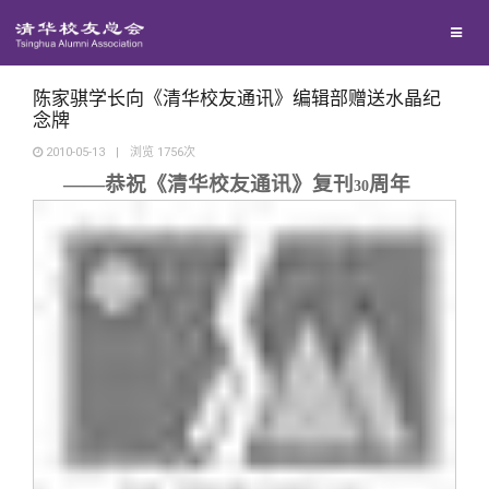
校友联络
回馈母校
地区联络
陈家骐学长向《清华校友通讯》编辑部赠送水晶纪
念牌
2010-05-13
|
浏览
1756
次
媒体平台
年级联络
捐赠项目
——恭祝《清华校友通讯》复刊
周年
30
百年清华
院系校友工作
捐赠新闻
《清华校友通讯》
校友服务
专业委员会
捐赠纪事
《水木清华》
清华人物
校友总会
兴趣群体
捐赠方法
我要订阅
清华故事
终身学习
关闭
西南联大校友会
义工计划
新媒体平台
青春风采
信息化服务
总会简介