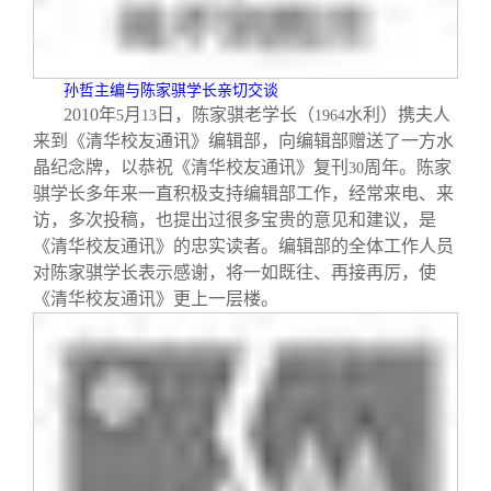
校友文苑
三创大赛
会长致辞
校友讲坛
实用信息
总会章程
孙哲主编与陈家骐学长亲切交谈
2010
年
月
日，陈家骐老学长（
水利）携夫人
5
13
1964
校友视界
理事会名单
来到《清华校友通讯》编辑部，向编辑部赠送了一方水
晶纪念牌，以恭祝《清华校友通讯》复刊
周年。陈家
30
骐学长多年来一直积极支持编辑部工作，经常来电、来
制度法规
访，多次投稿，也提出过很多宝贵的意见和建议，是
《清华校友通讯》的忠实读者。编辑部的全体工作人员
对陈家骐学长表示感谢，将一如既往、再接再厉，使
联系我们
《清华校友通讯》更上一层楼。