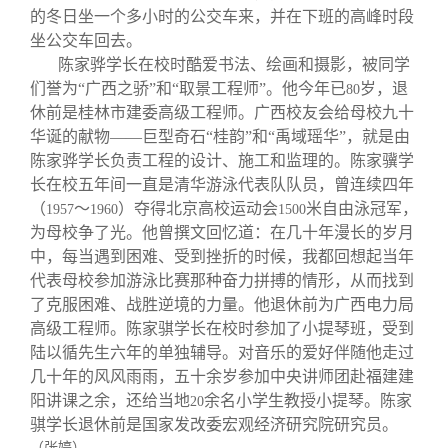
的冬日坐一个多小时的公交车来，并在下班的高峰时段
坐公交车回去。
陈家骅学长在校时酷爱书法、绘画和摄影，被同学
们誉为“广西之骄”和“取景工程师”。他今年已
岁，退
80
休前是桂林市建委高级工程师。广西校友会给母校九十
华诞的献物——巨型奇石“桂韵”和“禹域瑶华”，就是由
陈家骅学长负责工程的设计、施工和监理的。陈家骥学
长在校五年间一直是清华游泳代表队队员，曾连续四年
（
～
）夺得北京高校运动会
米自由泳冠军，
1957
1960
1500
为母校争了光。他曾撰文回忆道：在几十年漫长的岁月
中，每当遇到困难、受到挫折的时候，我都回想起当年
代表母校参加游泳比赛那种奋力拼搏的情形，从而找到
了克服困难、战胜逆境的力量。他退休前为广西电力局
高级工程师。陈家骐学长在校时参加了小提琴班，受到
陆以循先生六年的单独辅导。对音乐的爱好伴随他走过
几十年的风风雨雨，五十余岁参加中央讲师团赴福建建
阳讲课之余，还给当地
余名小学生教授小提琴。陈家
20
骐学长退休前是国家发改委宏观经济研究院研究员。
（张婷）