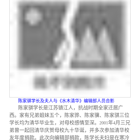
校友文苑
三创大赛
会长致辞
校友讲坛
实用信息
总会章程
校友视界
理事会名单
制度法规
联系我们
陈家骐学长及夫人与《水木清华》编辑部人员合影
陈家骐学长是江苏镇江人，抗战时期全家迁居广
西。家有兄弟姐妹五个，陈家骅、陈家骥、陈家骐三位
学长均为清华毕业生，对母校感情至深。
年
月三兄
2001
4
弟曾一起回清华庆贺母校九十华诞，并多次参加清华校
友年度捐款。此次向编辑部捐款，陈学长夫妇是在寒冷