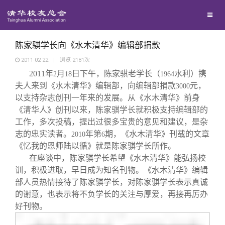
校友联络
回馈母校
地区联络
陈家骐学长向《水木清华》编辑部捐款
2011-02-22
|
浏览
2181
次
2011
年
月
日下午，陈家骐老学长（
水利）携
媒体平台
2
18
年级联络
捐赠项目
1964
夫人来到《水木清华》编辑部，向编辑部捐款
元，
3000
以支持杂志创刊一年来的发展。从《水木清华》前身
百年清华
院系校友工作
捐赠新闻
《清华校友通讯》
《清华人》创刊以来，陈家骐学长就积极支持编辑部的
工作，多次投稿，提出过很多宝贵的意见和建议，是杂
志的忠实读者。
年第
期，《水木清华》刊载的文章
2010
6
校友服务
专业委员会
捐赠纪事
《水木清华》
清华人物
《忆我的恩师陆以循》就是陈家骐学长所作。
在座谈中，陈家骐学长希望《水木清华》能弘扬校
校友总会
兴趣群体
捐赠方法
我要订阅
清华故事
终身学习
训，积极进取，早日成为知名刊物。《水木清华》编辑
部人员热情接待了陈家骐学长，对陈家骐学长表示真诚
的谢意，也表示将不负学长的关注与厚爱，再接再厉办
关闭
西南联大校友会
义工计划
新媒体平台
青春风采
信息化服务
总会简介
好刊物。