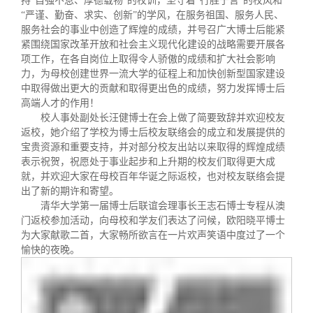
持
“
自强不息、厚德载物
”
的校训，坚守着
“
行胜于言
”
的校风和
校友文苑
三创大赛
会长致辞
“
严谨、勤奋、求实、创新
”
的学风，在服务祖国、服务人民、
服务社会的事业中创造了辉煌的成绩，并号召广大博士后能
紧
紧围绕国家改革开放和社会主义现代化建设的战略需要开展各
校友讲坛
实用信息
总会章程
项工作，在各自岗位上取得令人骄傲的成绩和扩大社会影响
力，为母校创建世界一流大学的征程上和加快创新型国家建设
中取得做出更大的贡献和取得更出色的成绩，努力发挥博士后
校友视界
理事会名单
高端人才的作用！
校人事处副处长汪健博士在会上
做了简要致辞并欢迎校友
制度法规
返校，她介绍了学校为博士后校友联络会的成立和发展提供的
宝贵资源和重要支持，并对部分校友出站以来取得的辉煌成绩
表示祝贺，祝愿处于事业起步和上升期的校友们取得更大成
联系我们
就，并欢迎大家在母校百年华诞之际返校，也对校友联络会提
出了新的期许和寄望。
清华大学第一届博士后联谊会理事长王志石博士专程从澳
门返校参加活动，向母校和学友们表达了问候，欧阳晓平博士
为大家献歌二首，
大家畅所欲言在一片欢声笑语中度过了一个
愉快的夜晚
。