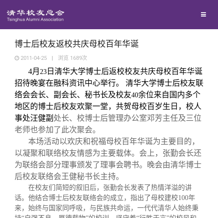
校友联络
回馈母校
地区联络
博士后校友返校共庆母校百年华诞
2011-04-25
|
浏览
1689
次
4
月
日清华大学博士后返校校友共庆母校百年华诞
媒体平台
23
年级联络
捐赠项目
招待晚宴在融科资讯中心举行。
清华大学博士后校友联
络会会长、副会长、秘书长及校友
余位来自国内多个
40
百年清华
院系校友工作
捐赠新闻
《清华校友通讯》
地区的博士后校友欢聚一堂，
共贺母校百岁生日，
校人
事处汪健副
处长、校博士后管理办公室邓芳主任及三位
老师也参加了此次聚会。
校友服务
专业委员会
捐赠纪事
《水木清华》
清华人物
本场活动以欢庆和祝福母校百年华诞为主要目的，
以凝聚和联络校友情感为主要载体。会上，张勤会长还
校友总会
兴趣群体
捐赠方法
我要订阅
清华故事
终身学习
为联络会部分理事颁发了理事会聘书。
晚会由清华博士
后校友联络会王健秘书长主持。
在校友们简短的叙旧后，张勤会长发表了热情洋溢的讲
关闭
西南联大校友会
义工计划
新媒体平台
青春风采
信息化服务
总会简介
话。他结合博士后校友联络会的成立，指出了母校建校
100
年
来，始终与国家同呼吸，与民族共命运，一代代清华人始终秉