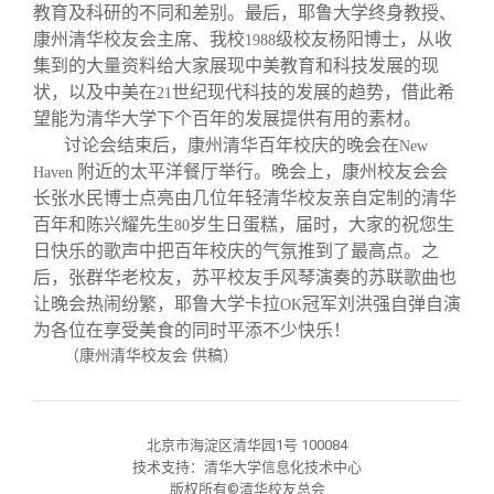
教育及科研的不同和差别。最后，耶鲁大学终身教授、
康州清华校友会主席、我校
级校友杨阳博士，从收
1988
集到的大量资料给大家展现中美教育和科技发展的现
状，以及中美在
世纪现代科技的发展的趋势，借此希
21
望能为清华大学下个百年的发展提供有用的素材。
讨论会结束后，康州清华百年校庆的晚会在
New
附近的太平洋餐厅举行。晚会上，康州校友会会
Haven
长张水民博士点亮由几位年轻清华校友亲自定制的清华
百年和陈兴耀先生
岁生日蛋糕，届时，大家的祝您生
80
日快乐的歌声中把百年校庆的气氛推到了最高点。之
后，张群华老校友，苏平校友手风琴演奏的苏联歌曲也
让晚会热闹纷繁，耶鲁大学卡拉
冠军刘洪强自弹自演
OK
为各位在享受美食的同时平添不少快乐！
（康州清华校友会 供稿）
北京市海淀区清华园1号 100084
技术支持：清华大学信息化技术中心
版权所有©清华校友总会