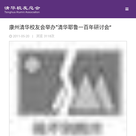
校友联络
回馈母校
地区联络
康州清华校友会举办“清华耶鲁一百年研讨会”
2011-05-20
|
浏览
3118
次
媒体平台
年级联络
捐赠项目
百年清华
院系校友工作
捐赠新闻
《清华校友通讯》
校友服务
专业委员会
捐赠纪事
《水木清华》
清华人物
校友总会
兴趣群体
捐赠方法
我要订阅
清华故事
终身学习
关闭
西南联大校友会
义工计划
新媒体平台
青春风采
信息化服务
总会简介