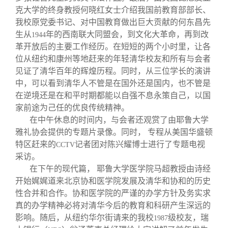
克大学的终身教授何晓红女士介绍我国前教育部部长、
我校原党委书记、对中国教育做出巨大贡献的何东昌先
生从
年的西南联大同盟会，到文化大革命，再到改
1944
革开放后的主要工作经历。在短短的两个小时里，让各
位从纽约和康州等地赶来的年轻清华校友和所有与会者
见证了清华百年的辉煌历程。同时，从三位学长的演讲
中，可以看到清华人不管是在国外还是国内，也不管是
在逆境还是在和平时期都能以自强不息永策自己，以国
家前途为己任的优良传统精神。
在中午休息的时间内，与会者还观赏了由耶鲁大学
雅礼协会提供的专题片录像。同时， 专程从美国华盛顿
特区赶来的
记者团对陈兴耀博士进行了专题电视
CCTV
采访。
在下午的现代篇， 耶鲁大学医学院马超教授由诗经
开始娓娓道来北京协和医学院发展及清华和协和的历史
性合并和合作。协和医学院的严谨的办学方针及务实求
真的办学精神必将对清华今后的教育和科研产生深远的
影响。随后，从纽约华尔街请来的我校
级校友，瑞
1987