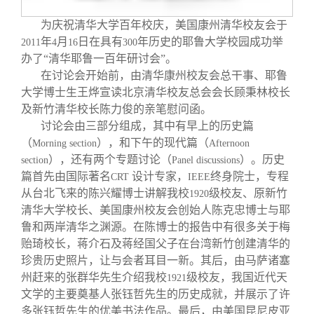
校友文苑
三创大赛
会长致辞
为庆祝清华大学百年校庆，美国康州清华校友会于
年
月
日在具有
年历史的耶鲁大学校园成功举
2011
4
16
300
校友讲坛
实用信息
总会章程
办了“清华耶鲁一百年研讨会”。
在讨论会开始前，由清华康州校友会总干事、耶鲁
校友视界
理事会名单
大学博士生王烨宣读北京清华校友总会会长顾秉林校长
及新竹清华校长陈力俊的亲笔慰问函。
讨论会由三部分组成，其中有早上的历史篇
制度法规
（
），和下午的现代篇（
Morning section
Afternoon
），还有两个专题讨论（
）。历史
section
Panel discussions
联系我们
篇首先由国际著名
设计专家，
终身院士，专程
CRT
IEEE
从台北飞来的陈兴耀博士讲解我校
级校友、原新竹
1920
清华大学校长、美国康州校友会创始人陈克忠博士与耶
鲁和两岸清华之渊源。在陈博士的报告中有很多关于梅
贻琦校长，蒋介石及蒋经国父子在台湾新竹创建清华的
珍贵历史照片，让与会者耳目一新。其后，由马萨诸塞
州赶来的张群华先生介绍我校
级校友，我国近代天
1921
文学的主要奠基人张钰哲先生的历史成就，并展示了许
多张钰哲先生的优美书法作品。最后，由美国昆尼皮亚