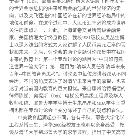
士银行（
）翁涌董事总经理给大家讲解了前年发生
UBS
的世界金融危机的由来和后金融危机的世界经济的走
向，以及突飞猛进的中国经济在新的世界经济格局中的
地位和前途。在这个过程中，人民币汇率必将成为世界
关注的焦点之一，为此，上海证卷交易所高级金融专
家、美国桥港大学终身教授、我校
级校友吴丛生博
1981
士以深入浅出的方式为大家讲解了人民币美元汇率的现
状和未来。之后，讨论会的两个专题讨论都集中在我国
未来的教育上：第一个专题讨论的题目为“中国如何建
造世界一流大学”；第二题目为“清华人责任和清华未来
百年
中国教育再思考”。讨论会中每位演讲者都从不同
--
经历，不同的角度表达了对清华未来百年的厚望，也表
达了对当前国内教育的巨大担忧。来自康州哈特福德的
律师陈悌、奥提斯（
）电梯公司高级工程师及华人
Otis
牧师和统、耶鲁大学学生博士生朱晶晶和
学生王曌
MBA
楠也都在专题讨论会上充分陈述了自己的观点和看法。
中美教育起源起点不同，各有千秋。耶鲁大学化学
工程系博士生、清华
级校友王晓明以亲身感受，畅
2000
谈从清华大学到耶鲁大学的求学过程，指出了中美高等