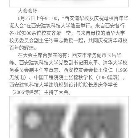
校友文苑
三创大赛
会长致辞
大会会场
6
月
25
日
上午
9：00
，“西安清华校友庆祝母校百年华
校友讲坛
实用信息
总会章程
诞大会”在西安建筑科技大学隆重举行。来自西安各行
各业的
300
余位校友齐聚一堂，与来自母校的清华大学
校友视界
理事会名单
校务委员会副主任岑章志教授一起，共同庆祝清华母校
百年的辉煌。
在大会主席台就座的有：西安市常务副市长岳华
制度法规
峰、西安建筑科技大学党委副书记田东平、清华大学校
务委员会副主任岑章志、西安校友会会长王俊仁（1966
联系我们
无线电）、中国工程院院士张锦秋学长（
1960
建筑）。
西安建筑科技大学建筑规划设计院院长周庆华学长
（2006博建筑）主持了大会。