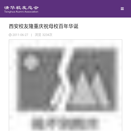
校友联络
回馈母校
地区联络
西安校友隆重庆祝母校百年华诞
2011-06-27
|
浏览
3234
次
媒体平台
年级联络
捐赠项目
百年清华
院系校友工作
捐赠新闻
《清华校友通讯》
校友服务
专业委员会
捐赠纪事
《水木清华》
清华人物
校友总会
兴趣群体
捐赠方法
我要订阅
清华故事
终身学习
关闭
西南联大校友会
义工计划
新媒体平台
青春风采
信息化服务
总会简介