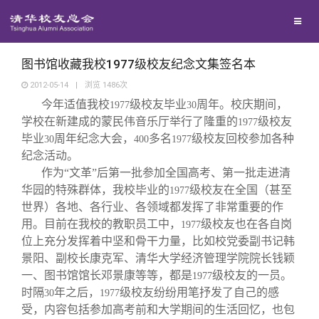
校友联络
回馈母校
地区联络
图书馆收藏我校1977级校友纪念文集签名本
2012-05-14
|
浏览
1486
次
今年适值我校
级校友毕业
周年。校庆期间，
媒体平台
1977
年级联络
捐赠项目
30
学校在新建成的蒙民伟音乐厅举行了隆重的
级校友
1977
毕业
周年纪念大会，
多名
级校友回校参加各种
30
400
1977
百年清华
院系校友工作
捐赠新闻
《清华校友通讯》
纪念活动。
作为“文革”后第一批参加全国高考、第一批走进清
华园的特殊群体，我校毕业的
级校友在全国（甚至
1977
校友服务
专业委员会
捐赠纪事
《水木清华》
清华人物
世界）各地、各行业、各领域都发挥了非常重要的作
用。目前在我校的教职员工中，
级校友也在各自岗
1977
校友总会
兴趣群体
捐赠方法
我要订阅
清华故事
终身学习
位上充分发挥着中坚和骨干力量，比如校党委副书记韩
景阳、副校长康克军、清华大学经济管理学院院长钱颖
一、图书馆馆长邓景康等等，都是
级校友的一员。
1977
关闭
西南联大校友会
义工计划
新媒体平台
青春风采
信息化服务
总会简介
时隔
年之后，
级校友纷纷用笔抒发了自己的感
30
1977
受，内容包括参加高考前和大学期间的生活回忆，也包