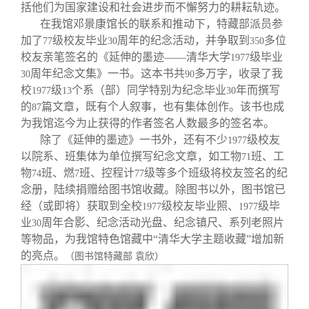
校友文苑
三创大赛
会长致辞
括他们为国家建设和社会进步而不懈努力的耕耘轨迹。
在我馆邓景康馆长的联系和推动下，特藏部派员参
加了
级校友毕业
周年的纪念活动，并争取到
多位
77
30
350
校友讲坛
实用信息
总会章程
校友亲笔签名的《延伸的墨迹——清华大学
级毕业
1977
周年纪念文集》一书。这本书共
多万字，收录了我
30
90
校友视界
理事会名单
校
级
个系（部）同学特别为纪念毕业
年而撰写
1977
13
30
的
篇文章，既有个人叙事，也有集体创作。该书也成
87
为我馆迄今为止获得的作者签名人数最多的签名本。
制度法规
除了《延伸的墨迹》一书外，还有不少
级校友
1977
以院系、班集体为单位撰写纪念文章，如工物
班、工
71
联系我们
物
班、燃
班、控程计
级等多个班级将校友签名的纪
74
7
77
念册，陆续捐赠给图书馆收藏。除图书以外，图书馆已
经（或即将）获取到全校
级校友毕业照、
级毕
1977
1977
业
周年合影、纪念活动光盘、纪念镇尺、系列老照片
30
等物品，为我馆特色馆藏中“清华大学主题收藏”增加新
的亮点。
（图书馆特藏部 袁欣）