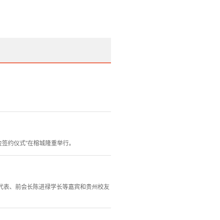
金签约仪式”在榕城隆重举行。
会代表、前会长陈进禄学长等嘉宾和贵州校友