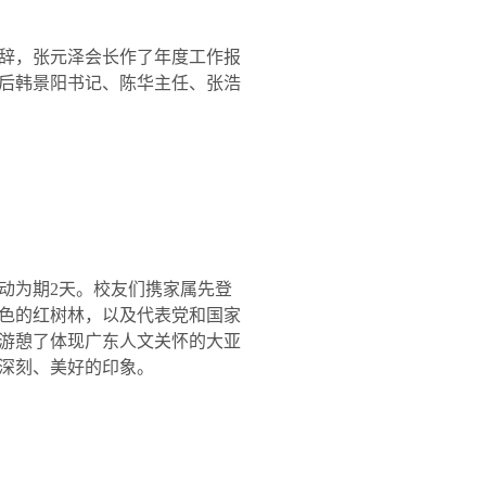
辞，张元泽会长作了年度工作报
后韩景阳书记、陈华主任、张浩
动为期
2
天。校友们携家属先登
色的红树林，以及代表党和国家
游憩了体现广东人文关怀的大亚
深刻、美好的印象。