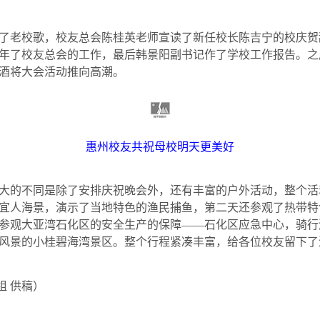
了老校歌，校友总会
陈桂英
老师宣读了新任校长陈吉宁的校庆贺
年了校友总会的工作，最后韩景阳副书记作了学校工作报告。之
酒将大会活动推向高潮。
惠州校友共祝母校明天更美好
大的不同是除了安排庆祝晚会外，还有丰富的户外活动，整个活
宜人海景，演示了当地特色的渔民捕鱼，第二天还参观了热带特
参观大亚湾石化区的安全生产的保障
——
石化区应急中心，骑行
风景的小桂碧海湾景区。整个行程紧凑丰富，给各位校友留下了
组 供稿）