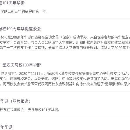
101周年华诞
华大学踏上新百年的征程的第一年。
校109周年华诞座谈会
友庆祝母校109周年华诞座谈会在启迪之星（保定）成功举办。来自保定各地的清华校友
友主持。会议开始，与会人员合唱清华大学校歌，用朗朗歌声表达对母校的敬慕和感
第二十二次校友工作会议精神，分享了清华大学未来的远景规划、清华大学2020年工作
堂欢庆母校109年华诞
伸到哪里”。2020年11月1日，徐州地区清华校友齐聚徐州奥体中心举行校友会活动
友会、河南省校友会，以及无锡、洛阳、中山等地校友代表参加了活动。出席活动的校
。河南校友会会长詹玉荣代表河南校友会致贺辞并向徐州校友赠送了“清华紫”和中原文化
1华诞（图片报道）
清华校友在福州聚会，庆祝母校101岁华诞。
周年华诞