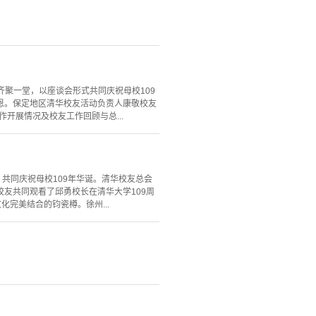
齐聚一堂，以座谈会形式共同庆祝母校109
恩。保定地区清华校友活动负责人康敬校友
开展情况及校友工作回顾与总...
，共同庆祝母校109年华诞。清华校友总会
友共同观看了邱勇校长在清华大学109周
完美结合的钧瓷樽。徐州...