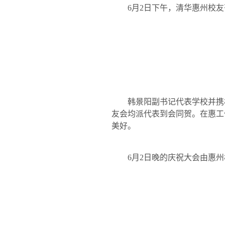
6
月
2
日
下午，清华惠州校友
韩景阳副书记代表学校并携
友会均派代表到会同贺。在惠工
美好。
6
月
2
日
晚的庆祝大会由惠州