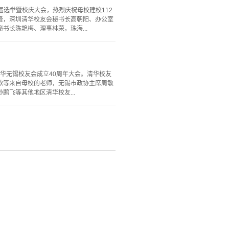
届选举暨校庆大会，热烈庆祝母校建校112
峰，深圳清华校友会秘书长高朝阳、办公室
长陈艳梅、理事林荣，珠海...
清华无锡校友会成立40周年大会。清华校友
歌等来自母校的老师，无锡市政协主席周敏
飞等其他地区清华校友...