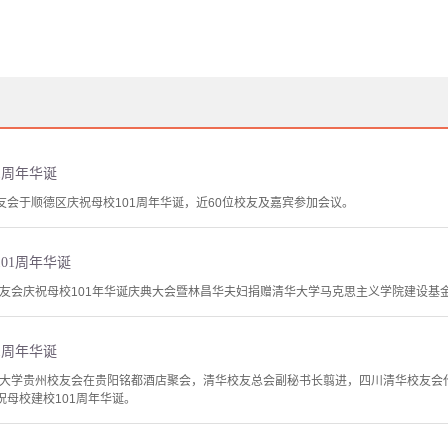
1周年华诞
友会于顺德区庆祝母校101周年华诞，近60位校友及嘉宾参加会议。
01周年华诞
建校友会庆祝母校101年华诞庆典大会暨林昌华夫妇捐赠清华大学马克思主义学院建设基
1周年华诞
，清华大学贵州校友会在贵阳铭都酒店聚会，清华校友总会副秘书长翦进，四川清华校友
祝母校建校101周年华诞。