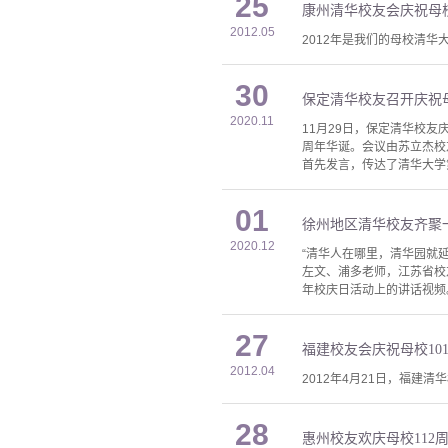
25
康州清华校友会庆祝母校
2012.05
2012年是我们的母校清
30
保定清华校友召开庆祝母
2020.11
11月29日，保定清华校
周年华诞。会议由苏立杰校
首先发言，传达了清华大学
01
徐州地区清华校友齐聚一
2020.12
“清华人在哪里，清华园就延
左文、浦多老师，江苏省校
年校庆日活动上的讲话视频
27
福建校友会庆祝母校10
2012.04
2012年4月21日，福建
28
惠州校友欢庆母校112