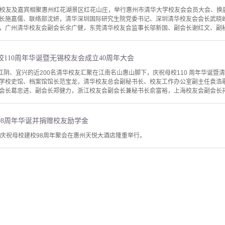
州清华校友及嘉宾相聚惠州红花湖景区红花山庄，举行惠州市清华大学校友会会员大会、换
长施嘉儒、联络部沈妍，清华深圳国际研究生院党委书记、深圳清华校友会会长武晓
，广州清华校友会副会长余广健，东莞清华校友会监事长邬新国、副会长谢红文、副秘书
110周年华诞暨无锡校友会成立40周年大会
江阴、宜兴的近200名清华校友汇聚在江南名山惠山脚下，庆祝母校110 周年华诞暨
学校史馆、档案馆馆长范宝龙，清华校友总会副秘书长、校友工作办公室副主任袁浩
会长葛忠进、副会长郑健力，浙江校友会副会长兼秘书长俞富裕，上海校友会副会长孙鹏
98周年华诞并捐赠校友励学金
会庆祝母校建校98周年聚会在惠州天悦大酒店隆重举行。