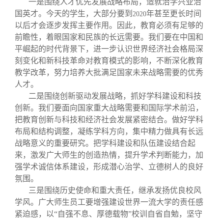
一是围绕人才优先发展战略布局，造就治学兴业治
国英才。今天的学生，大部分要到
年甚至更长时间
2020
以后才会逐步发挥主要作用。因此，教育必须有足够的
前瞻性，着眼国家和民族的长远需要。我们要在中国和
平崛起的时代背景下，进一步认识世界经济社会格局深
刻变化和新科技革命对教育模式的影响，不断深化教育
教学改革，努力培养大批满足国家未来战略需要的优秀
人才。
二是围绕创新驱动发展战略，抓好学科建设和科技
创新。我们要面向国家重大战略需要和国际学术前沿，
把教育创新与科技和经济社会发展紧密结合。做好学科
布局和结构调整，凝练学科方向，集中精力做具有长远
战略意义的重要研究。把学科建设和队伍建设结合起
来，激发广大师生的创造热情，提升学术判断能力，加
强学术诚信体系建设，形成潜心治学、立德树人的良好
氛围。
三是围绕历史使命和重大责任，继承发扬优良校风
学风。广大师生员工要增强建设世界一流大学的责任感
紧迫感，以“自强不息、厚德载物”校训自省自勉，坚守