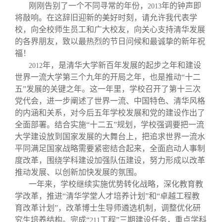
校友文苑
三创大赛
会长致辞
刚刚告别了一个不同寻常的年份，
年的钟声即
2013
将敲响。在这辞旧迎新的美好时刻，请允许我代表学
校，向全校师生员工和广大校友，向关心支持清华发展
校友讲坛
实用信息
总会章程
的各界朋友，致以最热烈的节日问候和最诚挚的新年祝
福！
校友视界
理事会名单
年，是清华大学新百年发展的起步之年和建设
2012
世界一流大学第三个九年的开局之年，也是推动“十二
五”发展的关键之年。这一年里，学校召开了第十三次
制度法规
党代会，进一步阐述了世界一流、中国特色、清华风格
的内涵和关系，对今后五年学校发展和党的建设作出了
联系我们
全面部署。结合实施“十二五”规划，学校强调要把一流
大学建设放到国家发展的大舞台上，把追求世界一流水
平同满足国家战略需要紧密结合起来，全面启动人事制
度改革，围绕学科建设加强队伍建设，努力形成以改革
推动发展、以创新加快发展的氛围。
一年来，学校继续实施优势转化战略，深化教育教
学改革，推进“清华学堂人才培养计划”和“卓越工程教
育改革计划”，改革博士生导师遴选机制，调整优化研
究生培养结构。完成“
工程”三期建设任务，重点学科
211