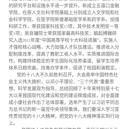
的研究平台和设施水平进一步提升。新成立五道口金融
学院，在原人文社科学院基础上分别成立人文学院和社
会科学学院，在医学院新建基础医学系和药学系。加强
科研工作，荣获国家科技奖
项，其中技术发明奖一等
17
奖
项；吴良镛院士荣获国家最高科技奖；脑起搏器研
1
究入选
年度“中国高等学校十大科技进展”。实施人
2012
才强校核心战略，大力加强人才队伍建设。推进收入分
配制度改革，提高了教职工收入水平。实质推进国际合
作，构建持续稳定的学生国际化培养渠道，留学生培养
体系日趋完备。改善办学条件，促进了校园和谐稳定。
党的十八大不久前胜利召开。大会高举中国特色社
会主义伟大旗帜，以邓小平理论、“三个代表”重要思
想、科学发展观为指导，总结回顾了十年来特别是十七
大以来我国现代化建设和党的建设辉煌成就，对全面建
成小康社会作出了总体部署，选举产生了以习近平同志
为总书记的新一届党中央领导集体。我们要深入学习宣
传贯彻党的十八大精神，把党的十八大精神落实到行动
上。