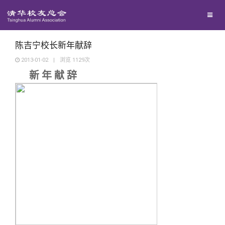
校友联络
回馈母校
地区联络
陈吉宁校长新年献辞
2013-01-02
|
浏览
1129
次
新 年 献 辞
媒体平台
年级联络
捐赠项目
百年清华
院系校友工作
捐赠新闻
《清华校友通讯》
校友服务
专业委员会
捐赠纪事
《水木清华》
清华人物
校友总会
兴趣群体
捐赠方法
我要订阅
清华故事
终身学习
关闭
西南联大校友会
义工计划
新媒体平台
青春风采
信息化服务
总会简介