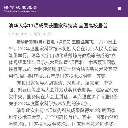
校友联络
回馈母校
地区联络
清华大学17项成果获国家科技奖 全国高校居首
2013-01-21
|
浏览
1055
次
1
月
日
上
媒体平台
清华新闻网
1
月
18
日电
年级联络
捐赠项目
（通讯员
王燕 孟宪飞
）
18
午
，
年度国家科学技术奖励大会在北京人民大会堂
2012
隆重举行。清华大学自动化系戴琼海教授等完成的“立
百年清华
院系校友工作
捐赠新闻
《清华校友通讯》
体视频重建与显示技术及装置”项目和土木系聂建国教
授等完成的“大跨建筑钢
混凝土组合结构新技术及其应
-
用”项目同时获得
年度国家技术发明奖一等奖。
2012
校友服务
专业委员会
捐赠纪事
《水木清华》
清华人物
党和国家领导人胡锦涛、习近平、温家宝、李克
强、刘云山等出席大会并为获奖代表颁奖。温家宝代表
校友总会
兴趣群体
捐赠方法
我要订阅
清华故事
终身学习
党中央、国务院在大会上讲话，李克强宣读了《国务院
关于
年度国家科学技术奖励的决定》。
2012
清华此次共有
项优秀科技成果获得
年度国家
17
2012
关闭
西南联大校友会
义工计划
新媒体平台
青春风采
信息化服务
总会简介
科学技术三大奖，居全国高校首位。其中，国家自然科
学奖
项，国家技术发明奖
项，国家科学技术进步奖
3
7
7