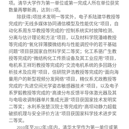
校友文苑
三创大赛
会长致辞
项。清华大学作为第一单位或第一完成人所在单位获奖
数量再攀新高，达到
项。
11
除获得
项技术发明一等奖外，电子系陆建华教授等
2
校友讲坛
实用信息
总会章程
完成的“无线多媒体协同通信模型及性能优化”项目，自
动化系周东华教授等完成的“控制系统实时故障检测、
校友视界
理事会名单
分离与估计理论和方法”项目，以及材料学院潘峰教授
等完成的“氧化锌薄膜微结构与性能调控中的若干基础
问题”项目获国家自然科学奖二等奖；化工系骆广生教
制度法规
授等完成的“微结构化工传质设备及其工业应用”项目，
电机系王祥珩教授等完成的“交流电机系统的多回路分
联系我们
析技术及应用”项目，信研院尹浩教授等完成的“面向海
量用户的新型视频分发网络”项目，精仪系尤政教授等
完成的“先进空间光学姿态敏感器技术”项目，以及电子
系罗毅教授等完成的“高速分布反馈半导体激光器及其
与电吸收调制器单片集成光源”项目获国家技术发明奖
二等奖；水利系张楚汉院士等完成的“高坝动静力超载
破损机理与安全评价方法”项目获国家科学技术进步奖
二等奖。
年至
年
年内，清华大学作为第一单位或第
2010
2012
3