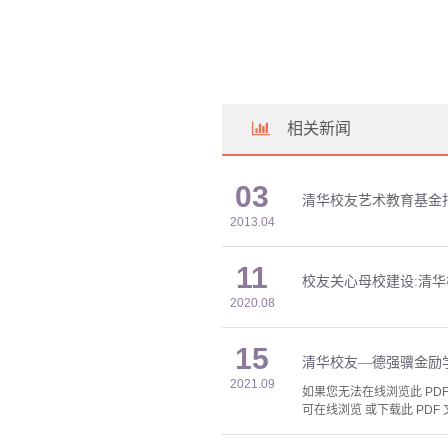
相关新闻
03
清华校友艺术教育基金
2013.04
11
校友关心母校建设:清
2020.08
15
清华校友—德强骥金励
2021.09
如果您无法在线浏览此 PDF 
可在线浏览 或下载此 PDF 