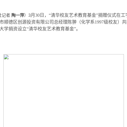
社记者
陶一萍
）3
月
30
日，“清华校友艺术教育基金”捐赠仪式在
市顺德区创源投资有限公司总经理陈翀（化学系
1997
级校友）共
大学捐资设立“清华校友艺术教育基金”。