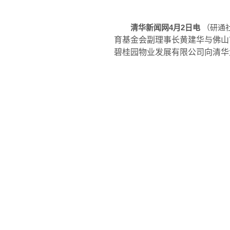
清华新闻网
4
月
2
日电
（研通
育基金会副理事长黄建华与佛山
碧桂园物业发展有限公司向清华