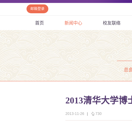
邮箱登录
首页
新闻中心
校友联络
总
2013清华大学
2013-11-26
|
730