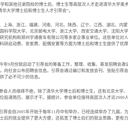
大学和其他兄弟院校的博士后、博士生等高层次人才走进清华大学美
清华大学博士后和博士生人才引荐会”。
、上海、浙江、福建、河南、河北、陕西、辽宁、江西、湖北、内蒙
国科学院大学、北京邮电大学、浙江大学、西安交通大学、沈阳大
研究机构和郑州宇通客车有限公司等多家企事业单位。这些单位对
科研启动费、安家费、配偶安置等
方面为
博士
后和
博士生提供了优
今年
9
月份就启动了引荐会的筹备工作，整理、收集、寄发招聘会邀
，向社会公布招聘会信息。引荐会通过编订和发放会刊、张贴引荐
供了必不可少的信息。
参会人员络绎不绝，除了清
华大学
博士
后和
博士生，还有北京大学、
位投递简历、展示才干。据统计，参会单位接待高层次人才近
2000
引荐会自
2005
年开始于每年
11
月中旬举办，已经连续举办了九届，
士后的就业提供了更大方便，还拓宽了博士后们的就业思路，更有