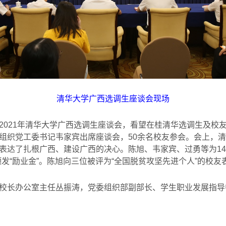
清华大学广西选调生座谈会现场
2021
年清华大学广西选调生座谈会，看望在桂清华选调生及校
组织党工委书记韦家宾出席座谈会，
50
余名校友参会。会上，清
表达了扎根广西、建设广西的决心。陈旭、韦家宾、过勇等为
14
颁发
“
励业金
”
。陈旭向三位被评为
“
全国脱贫攻坚先进个人
”
的校友
校长办公室主任丛振涛，党委组织部副部长、学生职业发展指导