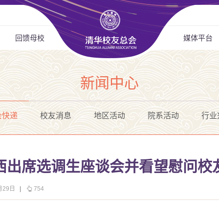
回馈母校
媒体平台
新闻中心
会快递
校友消息
地区活动
院系活动
行业
西出席选调生座谈会并看望慰问校
月29日
|
754