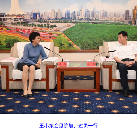
王小东会见陈旭、过勇一行