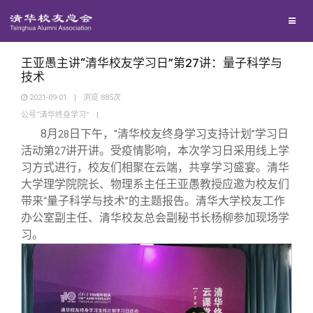
校友联络
回馈母校
地区联络
王亚愚主讲“清华校友学习日”第27讲：量子科学与
技术
2021-09-01
|
浏览
885
次
媒体平台
年级联络
捐赠项目
公号“清华终身学习”
|
8
月
日下午，
清华校友终身学习支持计划
学习日
28
“
”
百年清华
院系校友工作
捐赠新闻
《清华校友通讯》
活动第
讲开讲。受疫情影响，本次学习日采用线上学
27
习方式进行，校友们相聚在云端，共享学习盛宴。清华
大学理学院院长、物理系主任王亚愚教授应邀为校友们
校友服务
专业委员会
捐赠纪事
《水木清华》
清华人物
带来
量子科学与技术
的主题报告。清华大学校友工作
“
”
办公室副主任、清华校友总会副秘书长杨柳参加现场学
校友总会
兴趣群体
捐赠方法
我要订阅
清华故事
终身学习
习。
关闭
西南联大校友会
义工计划
新媒体平台
青春风采
信息化服务
总会简介