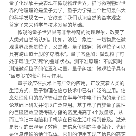
量子化现象主要表现在微观物理世界，描写微观物理世
界的物理理论是量子力学。量子力学是上个世纪最伟大
的科学发现之一，它改变了我们认识自然的基本观念，
奠定了未来科学与技术发展的基础。
微观的量子世界具有非常神奇的物理现象，改变了
人类对自然的认知。比如，波粒二象性：一切物质在微
观世界都既是粒子，又是波。量子隧穿：微观粒子可以
具有崂山道士般的“穿墙术”。量子态叠加：微观粒子可
处于既“生”又“死”的叠加状态。测不准原理：不能同时
测准微观粒子的位置和动量。量子纠缠：微观粒子具有
“幽灵般”的长程相互作用。
量子效应在技术上有广泛的应用，正改变着人类的
生活方式。量子物理在信息技术中已有广泛的应用。信
息处理使用的晶体管就是在半导体中电子行为的量子理
论基础上研发并得以广泛应用。基于电子自旋量子属性
的巨磁阻效应使得磁存储的密度提高了
个数量级，从
4
而让笔记本电脑和手机等在日常生活中得到普及。激光
是典型的宏观量子效应，是信息传输的主要媒介，光纤
是信息传输的绝佳载体，它们的使用实现了信息的高速