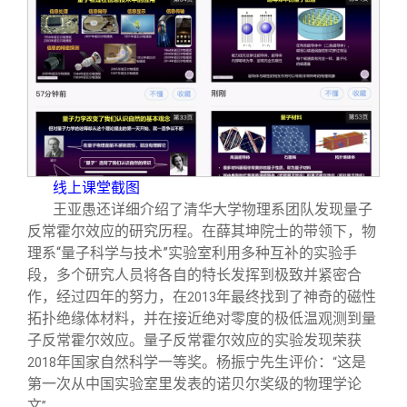
线上课堂截图
王亚愚还详细介绍了清华大学物理系团队发现量子
反常霍尔效应的研究历程。在薛其坤院士的带领下，物
理系“量子科学与技术”实验室利用多种互补的实验手
段，多个研究人员将各自的特长发挥到极致并紧密合
作，经过四年的努力，在
年最终找到了神奇的磁性
2013
拓扑绝缘体材料，并在接近绝对零度的极低温观测到量
子反常霍尔效应。量子反常霍尔效应的实验发现荣获
年国家自然科学一等奖。杨振宁先生评价：
这是
2018
“
第一次从中国实验室里发表的诺贝尔奖级的物理学论
文
。
”