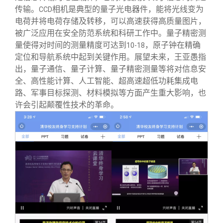
传输。
相机是典型的量子光电器件，能将光线变为
CCD
电荷并将电荷存储及转移，可以高速获得高质量图片，
被广泛应用在安全防范系统和科研工作中。量子精密测
量使得对时间的测量精度可达到
，原子钟在精确
10-18
定位和导航系统中起到关键作用。展望未来，王亚愚指
出，量子通信、量子计算、量子精密测量等将对信息安
全、高性能计算、人工智能、超高速超低功耗集成电
路、军事目标探测、材料模拟等方面产生重大影响，也
许会引起颠覆性技术的革命。