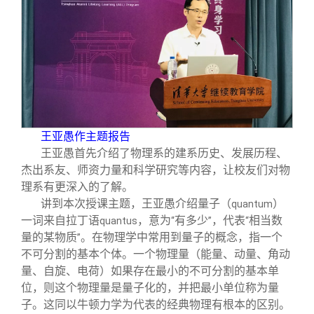
校友文苑
三创大赛
会长致辞
校友讲坛
实用信息
总会章程
校友视界
理事会名单
制度法规
王亚愚作主题报告
王亚愚首先介绍了物理系的建系历史、发展历程、
杰出系友、师资力量和科学研究等内容，让校友们对物
联系我们
理系有更深入的了解。
讲到本次授课主题，王亚愚介绍量子（
）
quantum
一词来自拉丁语
，意为
有多少
，代表
相当数
quantus
“
”
“
量的某物质
。在物理学中常用到量子的概念，指一个
”
不可分割的基本个体。一个物理量（能量、动量、角动
量、自旋、电荷）如果存在最小的不可分割的基本单
位，则这个物理量是量子化的，并把最小单位称为量
子。这同以牛顿力学为代表的经典物理有根本的区别。