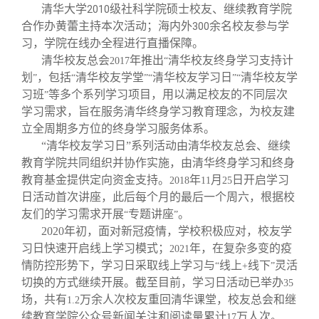
清华大学
级社科学院硕士校友、继续教育学院
2010
合作办黄蕾主持本次活动；海内外
余名校友参与学
300
习，学院在线办全程进行直播保障。
清华校友总会
年推出
清华校友终身学习支持计
2017
“
划
，包括
清华校友学堂
清华校友学习日
清华校友学
”
“
”“
”“
习班
等多个系列学习项目，用以满足校友的不同层次
”
学习需求，旨在服务清华终身学习教育理念，为校友建
立全周期多方位的终身学习服务体系。
“清华校友学习日”系列活动由清华校友总会、继续
教育学院共同组织并协作实施，由清华终身学习和终身
教育基金提供定向资金支持。
年
月
日开启学习
2018
11
25
日活动首次讲座，此后每个月的最后一个周六，根据校
友们的学习需求开展
专题讲座
。
“
”
2020
年初，面对新冠疫情，学校积极应对，校友学
习日快速开启线上学习模式；
年，在复杂多变的疫
2021
情防控形势下，学习日采取线上学习与
线上
线下
灵活
“
+
”
切换的方式继续开展。截至目前，学习日活动已举办
35
场，共有
万余人次校友重回清华课堂，校友总会和继
1.2
续教育学院公众号新闻关注和阅读量累计
万人次。
17