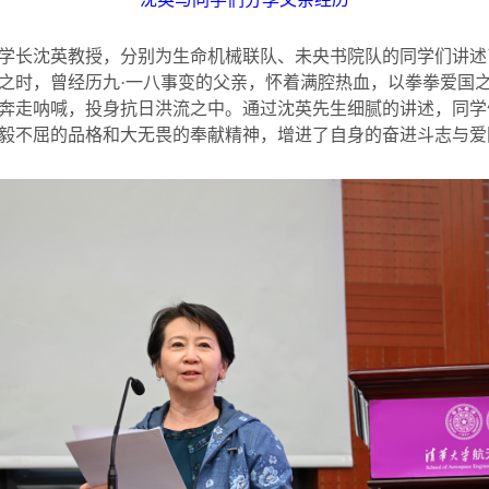
学长沈英教授，分别为生命机械联队、未央书院队的同学们讲述了
之时，曾经历九·一八事变的父亲，怀着满腔热血，以拳拳爱国
奔走呐喊，投身抗日洪流之中。通过沈英先生细腻的讲述，同学
毅不屈的品格和大无畏的奉献精神，增进了自身的奋进斗志与爱