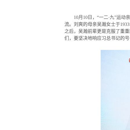
10
月
10
日，“一二·九”运
流。刘爽的母亲吴瀚女士于
1933
之后，吴瀚前辈更是克服了重重
们，要坚决地响应习总书记的号