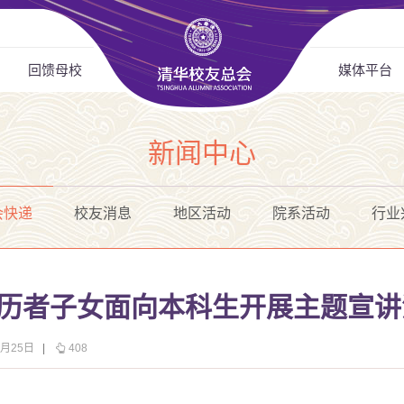
回馈母校
媒体平台
新闻中心
会快递
校友消息
地区活动
院系活动
行业
亲历者子女面向本科生开展主题宣
0月25日
|
408