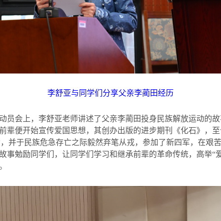
李舒亚与同学们分享父亲李蔺田经历
动员会上，李舒亚老师讲述了父亲李蔺田投身民族解放运动的故
前辈便开始宣传爱国思想，其创办出版的进步期刊《化石》，至
运动，并于民族危急存亡之际毅然弃笔从戎，参加了新四军，在艰
故事勉励同学们，让同学们学习和继承前辈的革命传统，高举“
。