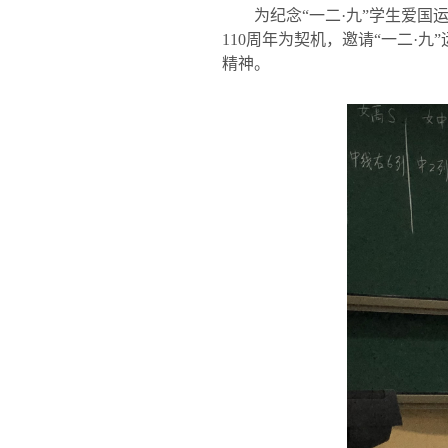
为纪念“一二·九”学生爱国
110
周年为契机，邀请“一二·九
精神。