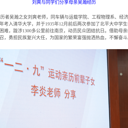
刘爽与同学们分享母亲吴瀚经历
动亲历者吴瀚之女刘爽老师，同车辆与运载学院、工程物理系、经
年考入清华大学，并于
1935
年
12
月前后两次参加了北平大中学生
困难，跋涉
1300
多公里前往南京，动员民众团结抗日。借助母亲
召，勇担民族复兴大任，为国家的繁荣富强抛洒热血，不懈奋斗