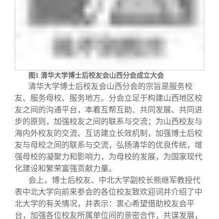
校友文苑
三创大赛
会长致辞
校友讲坛
实用信息
总会章程
校友视界
理事会名单
图
1
清华大学博士后校友会山西分会成立大会
清华大学博士后校友会山西分会的宗旨是服务校
制度法规
友、服务母校、服务地方。分会立足于构建山西地区校
友之间的沟通平台，本着互帮互助、共同发展、共同进
步的原则，加强校友之间的联系与交流；为山西校友与
联系我们
海内外校友的交流、互访建立长效机制，加强博士后校
友与母校之间的联系与交流，弘扬清华的优良传统，增
强母校的凝聚力和影响力，为母校的发展，为国家现代
化建设和繁荣富强贡献力量。
会上，博士后校友、中北大学副校长熊继军教授代
表中北大学向前来参会的各位校友致欢迎词并介绍了中
北大学的有关情况，并表示：衷心希望借助校友会平
台，加强各位校友所属单位间的亲密合作，共谋发展，