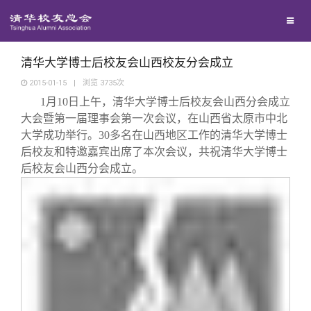
校友联络
回馈母校
地区联络
清华大学博士后校友会山西校友分会成立
2015-01-15
|
浏览
3735
次
1
月
10
日上午，清华大学博士后校友会山西分会成立
媒体平台
年级联络
捐赠项目
大会暨第一届理事会第一次会议，在山西省太原市中北
大学成功举行。
30
多名在山西地区工作的清华大学博士
百年清华
院系校友工作
捐赠新闻
《清华校友通讯》
后校友和特邀嘉宾出席了本次会议，共祝清华大学博士
后校友会山西分会成立。
校友服务
专业委员会
捐赠纪事
《水木清华》
清华人物
校友总会
兴趣群体
捐赠方法
我要订阅
清华故事
终身学习
关闭
西南联大校友会
义工计划
新媒体平台
青春风采
信息化服务
总会简介