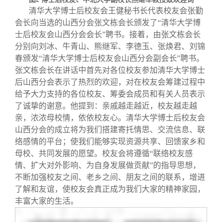
清华大学博士后校友会王健秘书长代表校友会张勤
会长向当选的山西分会张文栋会长颁发了“清华大学博
士后校友会山西分会会长”聘书。接着，由张文栋会长
分别向刘冰、牛青山、熊继军、李德玉、张焕君、刘锦
春颁发“清华大学博士后校友会山西分会副会长”聘书。
张文栋会长在讲话中首先对各位校友参加清华大学博士
后山西分会表示了热烈的欢迎，对在校友会筹建过程中
给予大力支持的各位校友、筹委会成员和有关人员表示
了诚挚的谢意。他提到：亲戚越走越近，校友越走越
亲，浓浓母校情，依依校友心。清华大学博士后校友会
山西分会的成立将为我们搭建寄托情思、交流信息、联
络感情的平台；使我们能够实现资源共享、回馈家乡和
母校、共同发展的愿望。校友会将遵循“联络校友感
情、扩大对外影响、为自身发展做贡献”的指导思想，
不断加强校友之间、老乡之间、朋友之间的联系，增进
了解和友谊，使校友会真正成为我们大家的精神家园，
丰富大家的生活。