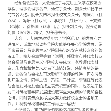
经预备会提名，大会通过了马克思主义学院校友会
章程、理事会理事名单，通过了会长、副会长和秘书长
的提名人选。院长艾四林担任校友会会长，刘庆龙（社
双
）、冯培（社双
）、李晓红（社研
）、王雯姝
84
86
92
（
博）、徐艳国（
博士后）担任副会长，院长助理
03
13
刘震（
级，精仪）担任秘书长。
1994
大会上，艾四林教授介绍了学院近几年的发展和建
设情况，诚挚地希望各位院友能够多关心学院发展、常
回家看看；马克思主义学院副书记朱安东就校友会的筹
备工作、校友会章程等做了说明；郭樑宣布并代表校友
总会祝贺马克思主义学院校友会成立。老教师代表林
泰、朱育和和黄美来发表了热情洋溢、感情真挚的讲
话，让各位与会校友再次聆听了老师的教诲，再次感受
到师生之情、同学之谊！冯培、马计斌、李晓红等代表
与会校友对校友会的成立表示祝贺的同时，也表达了校
友们对母校和学院发展建设取得重大成绩的骄傲和喜悦
之情，同时表示愿意尽最大努力做好校友会的各项工
作，并祝贺母校和学院工作再上一层楼！
会议最后，邓卫老师代表学校和学院对各位老师、