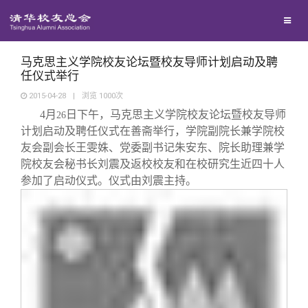
校友联络
回馈母校
地区联络
马克思主义学院校友论坛暨校友导师计划启动及聘
任仪式举行
2015-04-28
|
浏览
1000
次
媒体平台
年级联络
捐赠项目
4
月
日下午，马克思主义学院校友论坛暨校友导师
26
计划启动及聘任仪式在善斋举行，学院副院长兼学院校
百年清华
院系校友工作
捐赠新闻
《清华校友通讯》
友会副会长王雯姝、党委副书记朱安东、院长助理兼学
院校友会秘书长刘震及返校校友和在校研究生近四十人
参加了启动仪式。仪式由刘震主持。
校友服务
专业委员会
捐赠纪事
《水木清华》
清华人物
校友总会
兴趣群体
捐赠方法
我要订阅
清华故事
终身学习
关闭
西南联大校友会
义工计划
新媒体平台
青春风采
信息化服务
总会简介