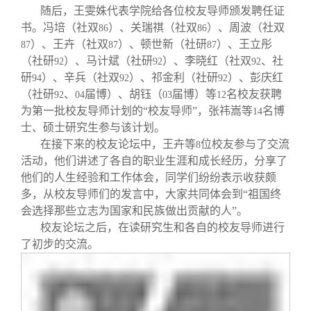
随后，王雯姝代表学院给各位校友导师颁发聘任证
书。冯培（社双
）、关瑞祺（社双
）、周波（社双
86
86
）、王卉（社双
）、顿世新（社研
）、王立彤
87
87
87
（社研
）、马计斌（社研
）、李晓红（社双
、社
92
92
92
研
）、辛兵（社双
）、祁金利（社研
）、彭庆红
94
92
92
（社研
、
届博）、胡钰（
届博）等
名校友获聘
92
04
03
12
为第一批校友导师计划的“校友导师”，张祎嵩等
名博
14
士、硕士研究生参与该计划。
在接下来的校友论坛中，王卉等
位校友参与了交流
8
活动，他们讲述了各自的职业生涯和成长经历，分享了
他们的人生经验和工作体会，同学们纷纷表示收获颇
多，从校友导师们的发言中，大家共同体会到“祖国终
会选择那些立志为国家和民族做出贡献的人”。
校友论坛之后，在读研究生和各自的校友导师进行
了初步的交流。