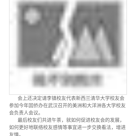
校友文苑
三创大赛
会长致辞
校友讲坛
实用信息
总会章程
校友视界
理事会名单
制度法规
联系我们
会上还决定请李镇校友代表新西兰清华大学校友会
参加今年囯侨办在武汉召开的美洲和大洋洲各大学校友
会负责人会议。
最后校友们共进午茶，就如何促进校友会的发展，
如何更好地联络校友感情等事宜进一步交换看法，增进
友情。