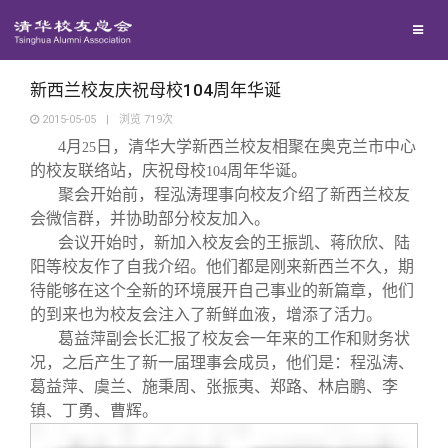
校友联络
回馈母校
地区联络
新西兰校友庆祝母校104周年华诞
2015-05-05
|
浏览
719
次
4
月
日，清华大学新西兰校友相聚在奥克兰市中心
媒体平台
25
年级联络
捐赠项目
的校友联络站，庆祝母校
周年华诞。
104
聚会开始前，程泓涛理事向校友介绍了新西兰校友
百年清华
院系校友工作
捐赠新闻
《清华校友通讯》
会微信群，并协助部分校友加入。
会议开始时，新加入校友会的王振凯、蒋欣欣、陆
阳等校友作了自我介绍。他们都是刚来新西兰不久，期
校友服务
专业委员会
捐赠纪事
《水木清华》
清华人物
待能够在这个全新的环境展开自己事业的新篇章，他们
的到来也为校友会注入了新鲜血液，增添了活力。
校友总会
兴趣群体
捐赠方法
我要订阅
清华故事
终身学习
葛益萍副会长汇报了校友会一年来的工作和财务状
况，之后产生了新一届理事会成员，他们是：程泓涛、
葛益萍、虞兰、施秉周、张振夷、郑路、林启鹏、李
关闭
西南联大校友会
义工计划
新媒体平台
青春风采
信息化服务
总会简介
镇、丁勇、曹辉。