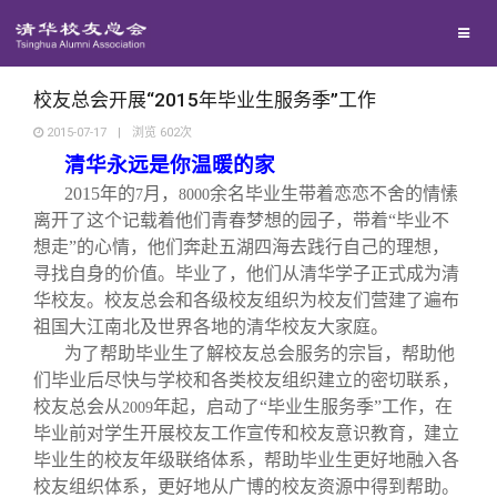
校友联络
回馈母校
地区联络
校友总会开展“2015年毕业生服务季”工作
2015-07-17
|
浏览
602
次
清华永远是你温暖的家
媒体平台
年级联络
捐赠项目
2015
年的
月，
余名毕业生带着恋恋不舍的情愫
7
8000
离开了这个记载着他们青春梦想的园子，带着“毕业不
百年清华
院系校友工作
捐赠新闻
《清华校友通讯》
想走”的心情，他们奔赴五湖四海去践行自己的理想，
寻找自身的价值。毕业了，他们从清华学子正式成为清
校友服务
华校友。校友总会和各级校友组织为校友们营建了遍布
专业委员会
捐赠纪事
《水木清华》
清华人物
祖国大江南北及世界各地的清华校友大家庭。
为了帮助毕业生了解校友总会服务的宗旨，帮助他
校友总会
兴趣群体
捐赠方法
我要订阅
清华故事
终身学习
们毕业后尽快与学校和各类校友组织建立的密切联系，
校友总会从
年起，启动了“毕业生服务季”工作，在
2009
毕业前对学生开展校友工作宣传和校友意识教育，建立
关闭
西南联大校友会
义工计划
新媒体平台
青春风采
信息化服务
总会简介
毕业生的校友年级联络体系，帮助毕业生更好地融入各
校友组织体系，更好地从广博的校友资源中得到帮助。