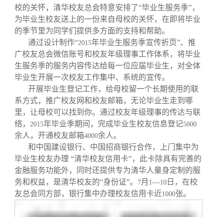
校的关怀，清华校友总会特意安排了“毕业生服务季”，
为毕业生校友送上的一份来自母校的关怀，在即将毕业
的季节里为同学们提供多方面的支持和帮助。
通过设计制作“
年毕业生服务季宣传折页”、推
2015
广校友总会微信账号和校友年级理事工作体系，将毕业
生服务季的服务内容传达给每一位应届毕业生，对全体
毕业生开展一次校友工作集中、系统的宣传。
开展毕业生登记工作，给母校留一个长期使用的联
系方式，推广校友网和校友邮箱，无论毕业生走到哪
里，让母校可以找到你。通过校友年级理事的传达与联
络，
年毕业季期间，完成毕业生校友信息登记
2015
5000
余人，开通校友邮箱
余人。
4000
和中国建设银行、中国招商银行合作，上门集中为
毕业生校友办理 “清华校友信用卡”，此卡除具有完善的
金融服务功能外，同时还提供专为清华人量身定制的服
务和权益，是清华校友的“身份证”。
月
—
日，在校
7
1
10
友总会同方部，银行集中办理校友信用卡近
张。
1000