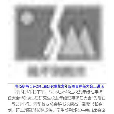
唐杰秘书长在
2015
届研究生校友年级理事聘任大会上讲话
7
月
日和
日下午，“
届本科生校友年级理事聘
6
7
2015
任大会”和“
届研究生校友年级理事聘任大会”先后在
2015
一教
举行。清华校友总会秘书长唐杰、副秘书长崔
201
剑，研工部副部长林成涛、学生部副部长牛犇出席会议