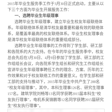
校友文苑
三创大赛
会长致辞
年毕业生服务季工作于
月
日正式启动，主要从以
2015
3
30
下三个方面为毕业生开展服务工作：
一、选聘毕业生年级理事
校友讲坛
实用信息
总会章程
选聘毕业生年级理事，建立毕业生校友年级联络体
系。年级联络体系是清华校友最重要和最有效的联络体
校友视界
理事会名单
系，是覆盖率最高的校友联络体系。毕业生校友理事会
是清华校友年级联络体系的重要组成部分。
选聘毕业生年级理事的工作得到了学生部、研工部
制度法规
和各院系的大力支持。在今年的毕业生服务季中，校友
总会先后在
月
日、
月
日参加了学生部、研工部的工
3
30
4
9
联系我们
作组组长会议，向各院系学生组长和研究生工作组组长
宣讲毕业生年级理事聘任工作的理念、方案、历年的工
作效果和对于校友联络工作的重要意义。在学生部和研
工部的支持与推动下，
年毕业生中共产生了
名
2015
288
“校友年级理事”，其中，本科生理事
名、研究生理事
126
名。建筑学院刘畅等
名同学获聘
届本科生“校
157
13
2015
友执行理事”，电机系吴锦鹏等
名同学获聘
届研究
12
2015
生“校友执行理事”。