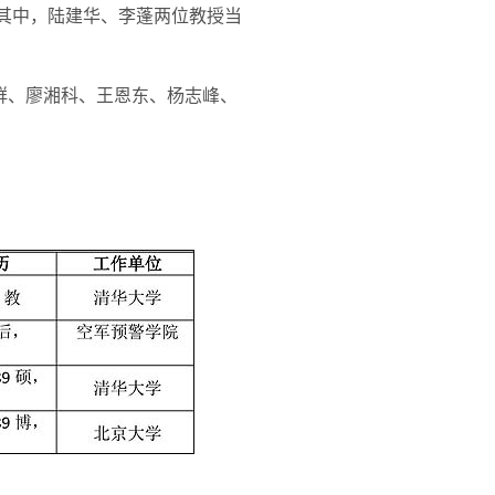
。其中，陆建华、李蓬两位教授当
群、廖湘科、王恩东、杨志峰、