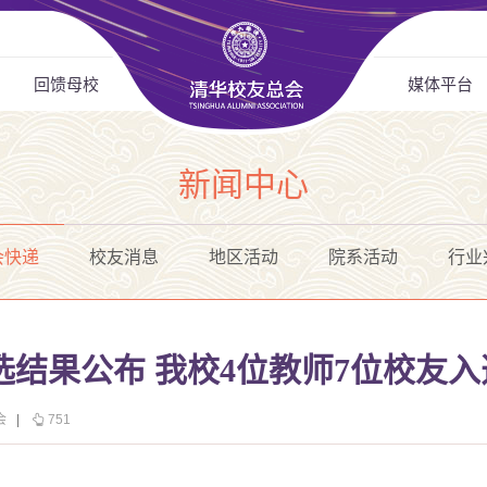
回馈母校
媒体平台
新闻中心
会快递
校友消息
地区活动
院系活动
行业
评选结果公布 我校4位教师7位校友入
会
|
751