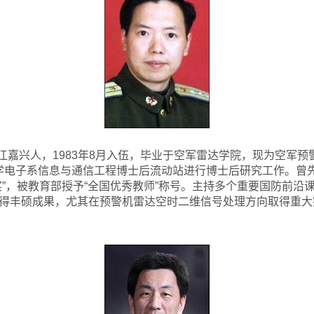
浙江嘉兴人，1983年8月入伍，毕业于空军雷达学院，现为空军预
华大学电子系信息与通信工程博士后流动站进行博士后研究工作。曾
奖”，被教育部授予“全国优秀教师”称号。主持多个重要国防前沿
得丰硕成果，尤其在预警机雷达空时二维信号处理方向取得重大