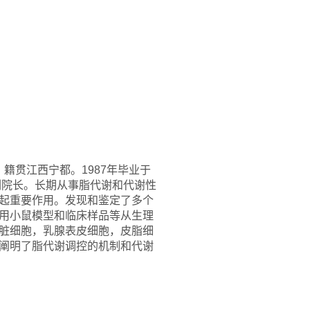
籍贯江西宁都。1987年毕业于
副院长。长期从事脂代谢和代谢性
起重要作用。发现和鉴定了多个
用小鼠模型和临床样品等从生理
脏细胞，乳腺表皮细胞，皮脂细
阐明了脂代谢调控的机制和代谢