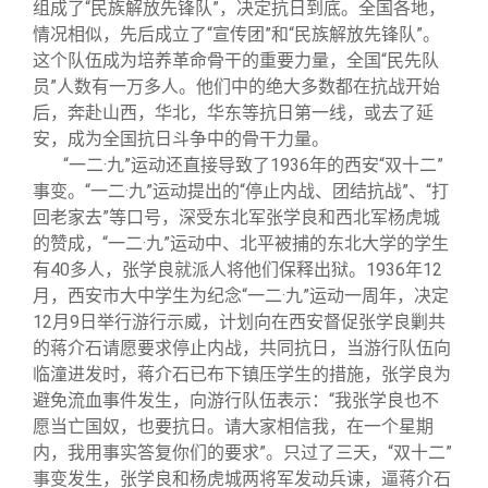
组成了“民族解放先锋队”，决定抗日到底。全国各地，
情况相似，先后成立了“宣传团”和“民族解放先锋队”。
这个队伍成为培养革命骨干的重要力量，全国“民先队
员”人数有一万多人。他们中的绝大多数都在抗战开始
后，奔赴山西，华北，华东等抗日第一线，或去了延
安，成为全国抗日斗争中的骨干力量。
“一二·九”运动还直接导致了1936年的西安“双十二”
事变。“一二·九”运动提出的“停止内战、团结抗战”、“打
回老家去”等口号，深受东北军张学良和西北军杨虎城
的赞成，“一二·九”运动中、北平被捕的东北大学的学生
有40多人，张学良就派人将他们保释出狱。1936年12
月，西安市大中学生为纪念“一二·九”运动一周年，决定
12月9日举行游行示威，计划向在西安督促张学良剿共
的蒋介石请愿要求停止内战，共同抗日，当游行队伍向
临潼进发时，蒋介石已布下镇压学生的措施，张学良为
避免流血事件发生，向游行队伍表示：“我张学良也不
愿当亡国奴，也要抗日。请大家相信我，在一个星期
内，我用事实答复你们的要求”。只过了三天，“双十二”
事变发生，张学良和杨虎城两将军发动兵谏，逼蒋介石