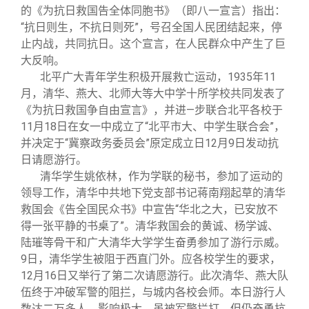
的《为抗日救国告全体同胞书》（即八一宣言）指出：
“抗日则生，不抗日则死”，号召全国人民团结起来，停
止内战，共同抗日。这个宣言，在人民群众中产生了巨
大反响。
北平广大青年学生积极开展救亡运动，1935年11
月，清华、燕大、北师大等大中学十所学校共同发表了
《为抗日救国争自由宣言》，并进—步联合北平各校于
11月18日在女一中成立了“北平市大、中学生联合会”，
并决定于“冀察政务委员会”原定成立日12月9日发动抗
日请愿游行。
清华学生姚依林，作为学联的秘书，参加了运动的
领导工作，清华中共地下党支部书记蒋南翔起草的清华
救国会《告全国民众书》中宣告“华北之大，已安放不
得一张平静的书桌了”。清华救国会的黄诚、杨学诚、
陆璀等骨干和广大清华大学学生奋勇参加了游行示威。
9日，清华学生被阻于西直门外。应各校学生的要求，
12月16日又举行了第二次请愿游行。此次清华、燕大队
伍终于冲破军警的阻拦，与城内各校会师。本日游行人
数达二万多人，影响极大，虽被军警拦打，但仍奋勇抗