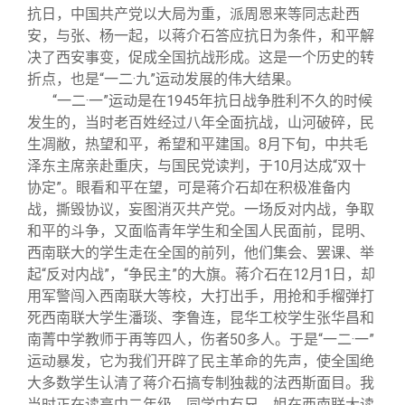
抗日，中国共产党以大局为重，派周恩来等同志赴西
安，与张、杨一起，以蒋介石答应抗日为条件，和平解
决了西安事变，促成全国抗战形成。这是一个历史的转
折点，也是“一二·九”运动发展的伟大结果。
“一二·一”运动是在1945年抗日战争胜利不久的时候
发生的，当时老百姓经过八年全面抗战，山河破碎，民
生凋敝，热望和平，希望和平建国。8月下旬，中共毛
泽东主席亲赴重庆，与国民党读判，于10月达成“双十
协定”。眼看和平在望，可是蒋介石却在积极准备内
战，撕毁协议，妄图消灭共产党。一场反对内战，争取
和平的斗争，又面临青年学生和全国人民面前，昆明、
西南联大的学生走在全国的前列，他们集会、罢课、举
起“反对内战”，“争民主”的大旗。蒋介石在12月1日，却
用军警闯入西南联大等校，大打出手，用抢和手榴弹打
死西南联大学生潘琰、李鲁连，昆华工校学生张华昌和
南菁中学教师于再等四人，伤者50多人。于是“一二·一”
运动暴发，它为我们开辟了民主革命的先声，使全国绝
大多数学生认清了蒋介石搞专制独裁的法西斯面目。我
当时正在读高中二年级，同学中有兄、姐在西南联大读