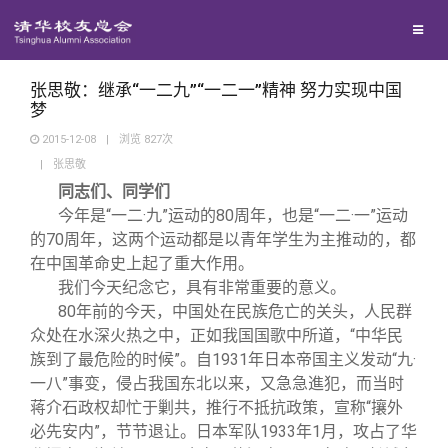
校友联络
回馈母校
地区联络
张思敬：继承“一二九”“一二一”精神 努力实现中国
梦
2015-12-08
|
浏览
827
次
媒体平台
年级联络
捐赠项目
|
张思敬
同志们、同学们
百年清华
院系校友工作
捐赠新闻
《清华校友通讯》
今年是“一二·九”运动的80周年，也是“一二·一”运动
的70周年，这两个运动都是以青年学生为主推动的，都
在中国革命史上起了重大作用。
校友服务
专业委员会
捐赠纪事
《水木清华》
清华人物
我们今天纪念它，具有非常重要的意义。
80
年前的今天，中国处在民族危亡的关头，人民群
校友总会
兴趣群体
捐赠方法
我要订阅
清华故事
终身学习
众处在水深火热之中，正如我国国歌中所道，“中华民
族到了最危险的时候”。自1931年日本帝国主义发动“九·
一八”事变，侵占我国东北以来，又急急進犯，而当时
关闭
西南联大校友会
义工计划
新媒体平台
青春风采
信息化服务
总会简介
蒋介石政权却忙于剿共，推行不抵抗政策，宣称“攘外
必先安内”，节节退让。日本军队1933年1月，攻占了华