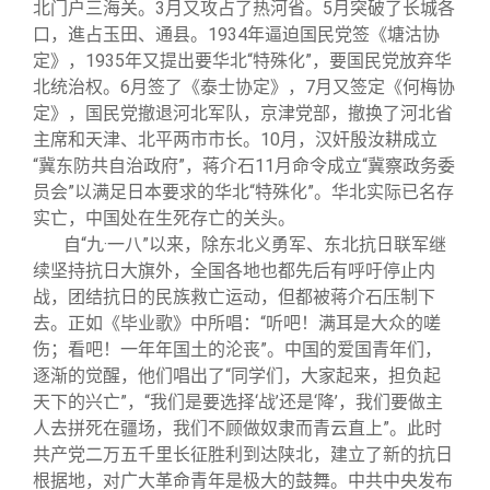
校友文苑
三创大赛
会长致辞
北门户三海关。3月又攻占了热河省。5月突破了长城各
口，進占玉田、通县。1934年逼迫国民党签《塘沽协
定》，1935年又提出要华北“特殊化”，要国民党放弃华
校友讲坛
实用信息
总会章程
北统治权。6月签了《泰士协定》，7月又签定《何梅协
定》，国民党撤退河北军队，京津党部，撤换了河北省
主席和天津、北平两市市长。10月，汉奸殷汝耕成立
校友视界
理事会名单
“冀东防共自治政府”，蒋介石11月命令成立“冀察政务委
员会”以满足日本要求的华北“特殊化”。华北实际已名存
制度法规
实亡，中国处在生死存亡的关头。
自“九·一八”以来，除东北义勇军、东北抗日联军继
续坚持抗日大旗外，全国各地也都先后有呼吁停止内
联系我们
战，团结抗日的民族救亡运动，但都被蒋介石压制下
去。正如《毕业歌》中所唱：“听吧！满耳是大众的嗟
伤；看吧！一年年国土的沦丧”。中国的爱国青年们，
逐渐的觉醒，他们唱出了“同学们，大家起来，担负起
天下的兴亡”，“我们是要选择‘战’还是‘降’，我们要做主
人去拼死在疆场，我们不顾做奴隶而青云直上”。此时
共产党二万五千里长征胜利到达陕北，建立了新的抗日
根据地，对广大革命青年是极大的鼓舞。中共中央发布