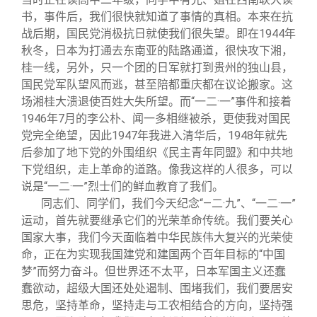
书，事件后，我们很快就知道了事情的真相。本来在抗
战后期，国民党消极抗日就使我们很失望。即在1944年
秋冬，日本为打通去东南亚的陆路通道，很快攻下湘，
桂一线，另外，只一个团的日军就打到贵州的独山县，
国民党军队望风而逃，甚至陪都重庆都在议论搬家。这
场湘桂大溃退使百姓大失所望。而“一二·一”事件和接着
1946年7月的李公朴、闻一多相继被杀，更使我对国民
党完全绝望，因此1947年我进入清华后，1948年就先
后参加了地下党的外围组织《民主青年同盟》和中共地
下党组织，走上革命的道路。像我这样的人很多，可以
说是“一二·一”烈士们的鲜血教育了我们。
同志们、同学们，我们今天纪念“—二·九”、“一二·一”
运动，首先就要继承它们的光荣革命传统。我们要关心
国家大事，我们今天面临着中华民族伟大复兴的光荣使
命，正在为实现我国建党和建国两个百年目标的“中国
梦”而努力奋斗。但世界还不太平，日本军国主义还蠢
蠢欲动，超级大国还处处遏制、围堵我们，我们要居安
思危，坚持革命，坚持走与工农相结合的方向，坚持强