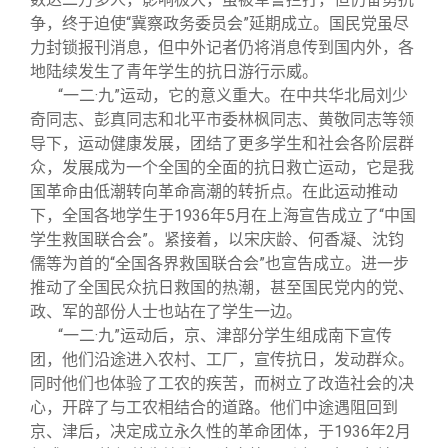
争，终于迫使“冀察政务委员会”延期成立。国民党虽尽
力封锁报刊消息，但中外记者仍将消息传到国内外，各
地陆续发生了青年学生的抗日游行示威。
“一二·九”运动，它的意义重大。在中共华北局刘少
奇同志、彭真同志和北平市委林枫同志、黄敬同志等领
导下，运动健康发展，团结了更多学生和社会各阶层群
众，发展成为一个全国的全面的抗日救亡运动，它是我
国革命由低潮转向革命高潮的转折点。在此运动推动
下，全国各地学生于1936年5月在上海宣告成立了“中国
学生救国联合会”。紧接着，以宋庆龄、何香凝、沈钧
儒等为首的“全国各界救国联合会”也宣告成立。进一步
推动了全国民众抗日救国的热潮，甚至国民党内的党、
政、军的部份人士也站在了学生一边。
“一二·九”运动后，京、津部分学生组成南下宣传
团，他们沿途进入农村、工厂，宣传抗日，发动群众。
同时他们也体验了工农的疾苦，而树立了改造社会的决
心，开辟了与工农相结合的道路。他们中途遇阻回到
京、津后，决定成立永久性的革命团体，于1936年2月