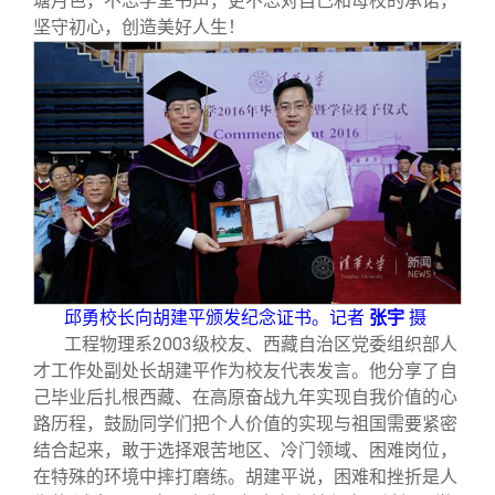
塘月色，不忘学堂书声，更不忘对自己和母校的承诺，
坚守初心，创造美好人生！
邱勇校长向胡建平颁发纪念证书。记者
张宇
摄
工程物理系2003级校友、西藏自治区党委组织部人
才工作处副处长胡建平作为校友代表发言。他分享了自
己毕业后扎根西藏、在高原奋战九年实现自我价值的心
路历程，鼓励同学们把个人价值的实现与祖国需要紧密
结合起来，敢于选择艰苦地区、冷门领域、困难岗位，
在特殊的环境中摔打磨练。胡建平说，困难和挫折是人