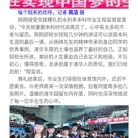
每个院系的欢呼。记者
苑洁
摄
刚刚接受完拨穗礼的水利系本科毕业生程玺很是激
动，“今天就要跟本科时代说再见了，心中有太多的不
舍与留恋。刚刚邱校长短短几分钟的讲话可以说是本科
生涯的最后一课，从杨绛先生的精神传承到身边同学的
优秀事例，清华丰厚的土壤也滋养了最好的自己。正如
邱校长所说，美好的人生要由自己去定义和创造，不忘
初心，懂得感恩，去承担属于清华人的责任。我们已经
启航！”程玺说。
典礼结束后，毕业生们徘徊在体育馆内外，迟迟不
愿离去。与老师再来一次深情相拥，拉着同窗再多拍几
张照片。温暖的清华园留在内存里，同时也深深地烙进
了每一位毕业生的心中。