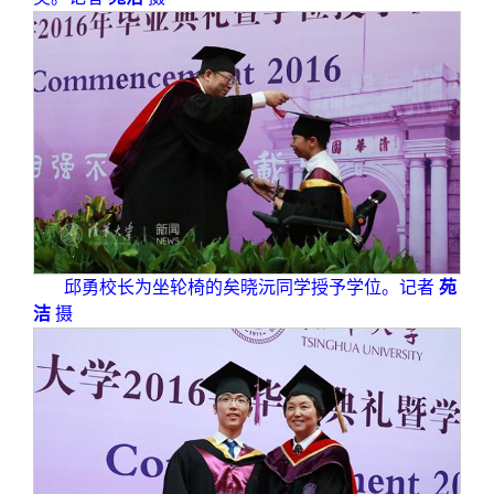
邱勇校长为坐轮椅的矣晓沅同学授予学位。记者
苑
洁
摄