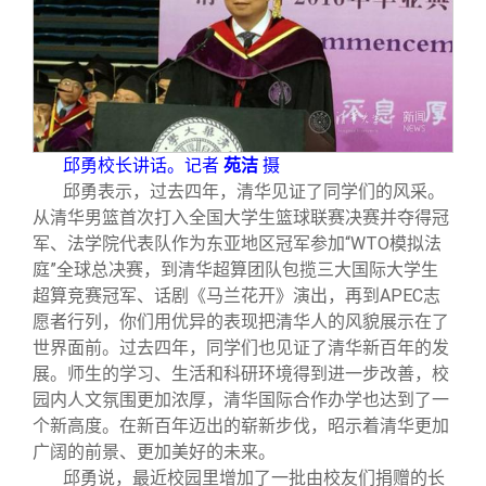
邱勇校长讲话。记者
苑洁
摄
邱勇表示，过去四年，清华见证了同学们的风采。
从清华男篮首次打入全国大学生篮球联赛决赛并夺得冠
军、法学院代表队作为东亚地区冠军参加“WTO模拟法
庭”全球总决赛，到清华超算团队包揽三大国际大学生
超算竞赛冠军、话剧《马兰花开》演出，再到APEC志
愿者行列，你们用优异的表现把清华人的风貌展示在了
世界面前。过去四年，同学们也见证了清华新百年的发
展。师生的学习、生活和科研环境得到进一步改善，校
园内人文氛围更加浓厚，清华国际合作办学也达到了一
个新高度。在新百年迈出的崭新步伐，昭示着清华更加
广阔的前景、更加美好的未来。
邱勇说，最近校园里增加了一批由校友们捐赠的长