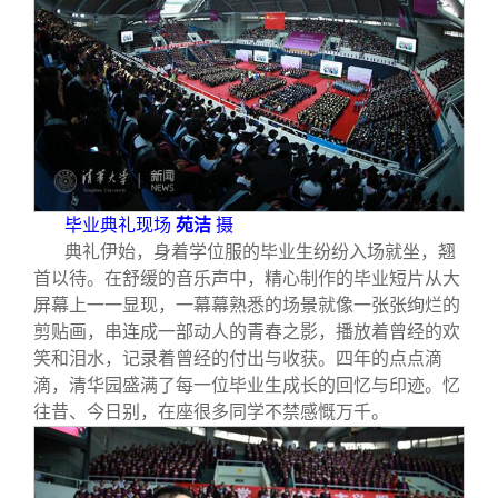
校友文苑
三创大赛
会长致辞
校友讲坛
实用信息
总会章程
校友视界
理事会名单
制度法规
毕业典礼现场
苑洁
摄
典礼伊始，身着学位服的毕业生纷纷入场就坐，翘
联系我们
首以待。在舒缓的音乐声中，精心制作的毕业短片从大
屏幕上一一显现，一幕幕熟悉的场景就像一张张绚烂的
剪贴画，串连成一部动人的青春之影，播放着曾经的欢
笑和泪水，记录着曾经的付出与收获。四年的点点滴
滴，清华园盛满了每一位毕业生成长的回忆与印迹。忆
往昔、今日别，在座很多同学不禁感慨万千。