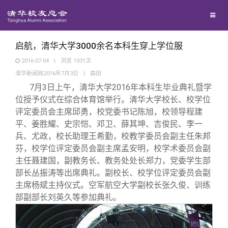
校友联络
回馈母校
地区联络
启航，清华大学3000余名本科生穿上学位服
2016-07-04
|
浏览
1031
次
清华新闻网2016年7月3日
|
曲田
媒体平台
年级联络
捐赠项目
7
月3日上午，清华大学2016年本科生毕业典礼暨学
位授予仪式在综合体育馆举行。清华大学校长、校学位
百年清华
院系校友工作
捐赠新闻
《清华校友通讯》
评定委员会主席邱勇，校党委书记陈旭，校领导程建
平、姜胜耀、史宗恺、邓卫、薛其坤、吉俊民、李一
兵、尤政，校长助理王希勤，校教学委员会副主任朱邦
校友服务
专业委员会
捐赠纪事
《水木清华》
清华人物
芬，校学位评定委员会副主席孟安明，校学术委员会副
主任聂建国，副教务长、教务处处长郑力，党委学生部
校友总会
兴趣群体
捐赠方法
我要订阅
清华故事
终身学习
部长丛振涛等出席典礼。副校长、校学位评定委员会副
主席杨斌主持仪式。空军航空大学副校长张久俊、训练
部副部长刘英久等参加典礼。
关闭
西南联大校友会
义工计划
新媒体平台
青春风采
信息化服务
总会简介