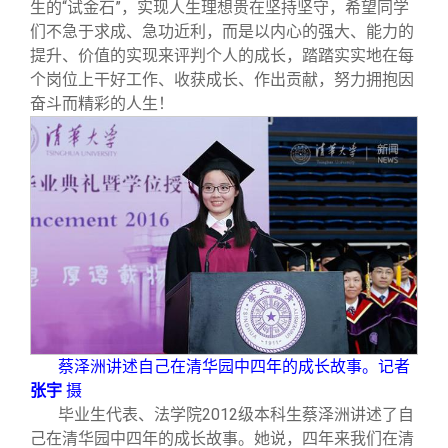
生的“试金石”，实现人生理想贵在坚持坚守，希望同学
们不急于求成、急功近利，而是以内心的强大、能力的
提升、价值的实现来评判个人的成长，踏踏实实地在每
个岗位上干好工作、收获成长、作出贡献，努力拥抱因
奋斗而精彩的人生！
蔡泽洲讲述自己在清华园中四年的成长故事。记者
张宇
摄
毕业生代表、法学院2012级本科生蔡泽洲讲述了自
己在清华园中四年的成长故事。她说，四年来我们在清