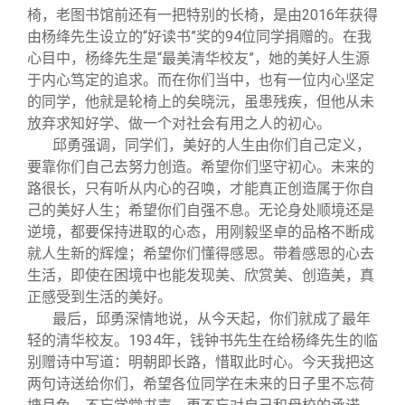
椅，老图书馆前还有一把特别的长椅，是由2016年获得
由杨绛先生设立的“好读书”奖的94位同学捐赠的。在我
心目中，杨绛先生是“最美清华校友”，她的美好人生源
于内心笃定的追求。而在你们当中，也有一位内心坚定
的同学，他就是轮椅上的矣晓沅，虽患残疾，但他从未
放弃求知好学、做一个对社会有用之人的初心。
邱勇强调，同学们，美好的人生由你们自己定义，
要靠你们自己去努力创造。希望你们坚守初心。未来的
路很长，只有听从内心的召唤，才能真正创造属于你自
己的美好人生；希望你们自强不息。无论身处顺境还是
逆境，都要保持进取的心态，用刚毅坚卓的品格不断成
就人生新的辉煌；希望你们懂得感恩。带着感恩的心去
生活，即使在困境中也能发现美、欣赏美、创造美，真
正感受到生活的美好。
最后，邱勇深情地说，从今天起，你们就成了最年
轻的清华校友。1934年，钱钟书先生在给杨绛先生的临
别赠诗中写道：明朝即长路，惜取此时心。今天我把这
两句诗送给你们，希望各位同学在未来的日子里不忘荷