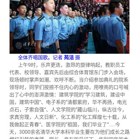
全体齐唱国歌。记者
苑洁
摄
上午9时，乐声更迭，激昂的旋律响起，教职员工
代表、校领导、嘉宾先后由综合体育馆东门步入会场，
现场顿时掌声如潮、欢呼不断。当介绍参加典礼的院系
领导时，同学们按捺不住内心的激动，用嘹亮的口号喊
出了心中的澎湃激情：建筑学院的“学习建筑，建设中
国，建筑中国”、电子系的“清都紫府，华不再扬，电光
点石，子索自强”、人文学院的“藏山临川，纵古往今，
求真穷理，人文日新”、化工系的“化工辉煌七十载，从
我做起正青春”、医学院的“祖国，我们毕业了”……今
天，3000余名清华大学本科毕业生要在为他们成长之路