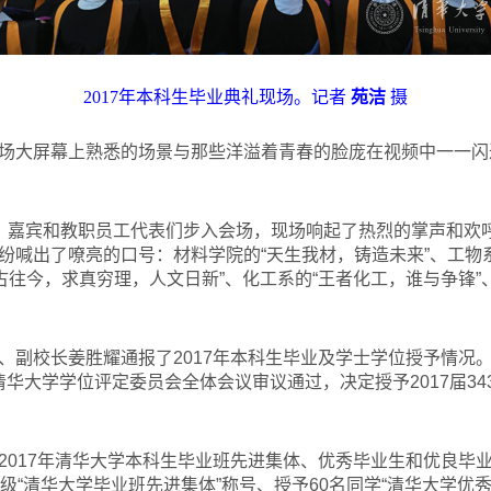
2017
年本科生毕业典礼现场。记者
苑洁
摄
场大屏幕上熟悉的场景与那些洋溢着青春的脸庞在视频中一一闪
、嘉宾和教职员工代表们步入会场，现场响起了热烈的掌声和欢
纷喊出了嘹亮的口号：材料学院的“天生我材，铸造未来”、工物
古往今，求真穷理，人文日新”、化工系的“王者化工，谁与争锋”
、副校长姜胜耀通报了2017年本科生毕业及学士学位授予情况
经清华大学学位评定委员会全体会议审议通过，决定授予2017届34
2017年清华大学本科生毕业班先进集体、优秀毕业生和优良毕
级“清华大学毕业班先进集体”称号、授予60名同学“清华大学优秀