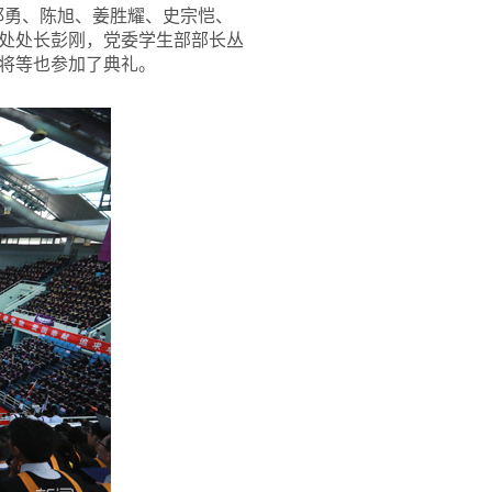
邱勇、陈旭、姜胜耀、史宗恺、
处处长彭刚，党委学生部部长丛
将等也参加了典礼。