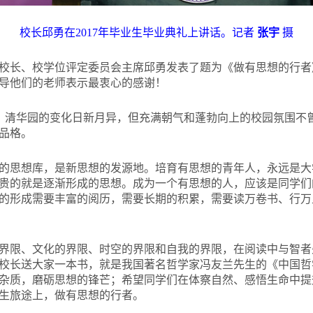
校长邱勇在2017年毕业生毕业典礼上讲话。记者
张宇
摄
校长、校学位评定委员会主席邱勇发表了题为《做有思想的行者
导他们的老师表示最衷心的感谢！
，清华园的变化日新月异，但充满朝气和蓬勃向上的校园氛围不
品格。
的思想库，是新思想的发源地。培育有思想的青年人，永远是大
贵的就是逐渐形成的思想。成为一个有思想的人，应该是同学们
的形成需要丰富的阅历，需要长期的积累，需要读万卷书、行万
界限、文化的界限、时空的界限和自我的界限，在阅读中与智者
校长送大家一本书，就是我国著名哲学家冯友兰先生的《中国哲
杂质，磨砺思想的锋芒；希望同学们在体察自然、感悟生命中提
生旅途上，做有思想的行者。